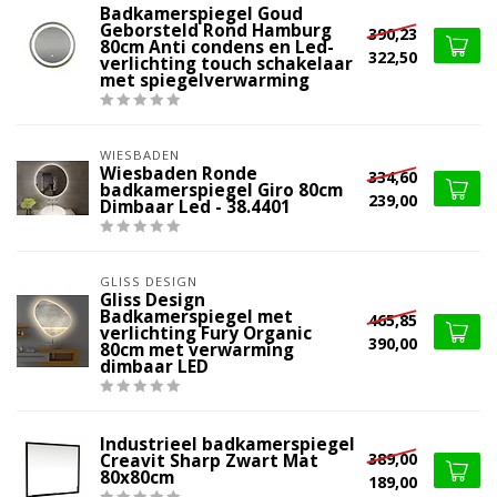
Badkamerspiegel Goud
Geborsteld Rond Hamburg
390,23
80cm Anti condens en Led-
322,50
verlichting touch schakelaar
met spiegelverwarming
WIESBADEN
Wiesbaden Ronde
334,60
badkamerspiegel Giro 80cm
239,00
Dimbaar Led - 38.4401
GLISS DESIGN
Gliss Design
Badkamerspiegel met
465,85
verlichting Fury Organic
390,00
80cm met verwarming
dimbaar LED
Industrieel badkamerspiegel
389,00
Creavit Sharp Zwart Mat
80x80cm
189,00