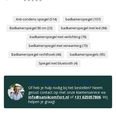
Anti-condens spiegel
(514)
badkamerspiegel
(107)
Badkamerspiegel 80 cm
(23)
badkamerspiegel met led
(94)
badkamerspiegel met verlichting
(76)
badkamerspiegel met verwarming
(73)
Badkamerspiegel rechthoek
(46)
badkamerspiegels
(95)
Spiegel met bluetooth
(4)
Heb je vragen over dit product?
Of heb je hulp nodig bij het bestellen? Neem
gerust contact op met onze klantenservice via
info@sani4comfort.nl
of
+31 625057806
. Wij
helpen je graag!