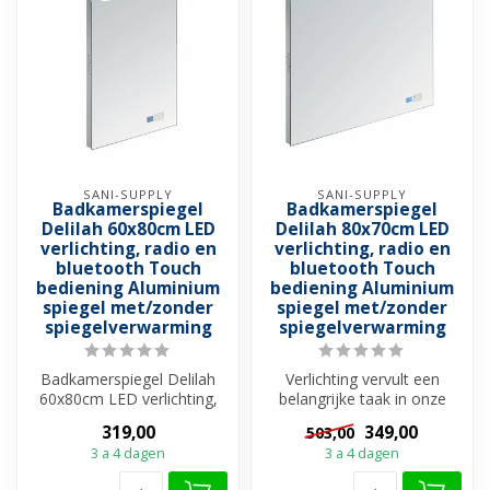
SANI-SUPPLY
SANI-SUPPLY
Badkamerspiegel
Badkamerspiegel
Delilah 60x80cm LED
Delilah 80x70cm LED
verlichting, radio en
verlichting, radio en
bluetooth Touch
bluetooth Touch
bediening Aluminium
bediening Aluminium
spiegel met/zonder
spiegel met/zonder
spiegelverwarming
spiegelverwarming
Badkamerspiegel Delilah
Verlichting vervult een
60x80cm LED verlichting,
belangrijke taak in onze
radio en bluetooth Touch
badkamers en de spiegels
319,00
349,00
503,00
bedien...
hebben...
3 a 4 dagen
3 a 4 dagen