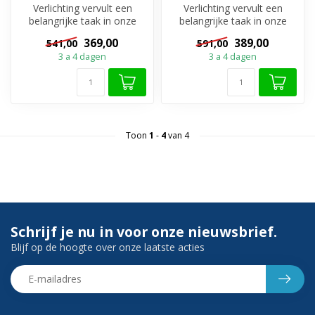
Verlichting vervult een
Verlichting vervult een
belangrijke taak in onze
belangrijke taak in onze
badkamers en de spiegels
badkamers en de spiegels
369,00
389,00
541,00
591,00
hebben...
hebben...
3 a 4 dagen
3 a 4 dagen
Toon
1
-
4
van 4
Schrijf je nu in voor onze nieuwsbrief.
Blijf op de hoogte over onze laatste acties