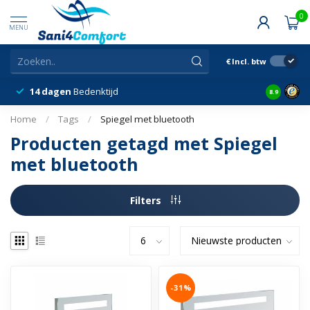
0
MENU
€
Incl. btw
14 dagen
Bedenktijd
Snelle &
8.9
Home
/
Tags
/
Spiegel met bluetooth
Producten getagd met Spiegel
met bluetooth
Filters
-31%