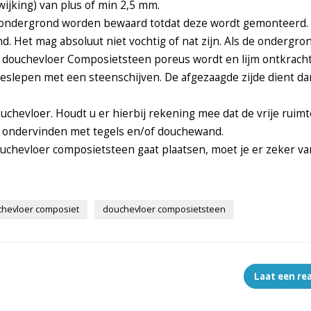
ijking) van plus of min 2,5 mm.
 ondergrond worden bewaard totdat deze wordt gemonteerd.
 Het mag absoluut niet vochtig of nat zijn. Als de ondergro
n douchevloer Composietsteen poreus wordt en lijm ontkracht
slepen met een steenschijven. De afgezaagde zijde dient da
chevloer. Houdt u er hierbij rekening mee dat de vrije ruim
ondervinden met tegels en/of douchewand.
uchevloer composietsteen gaat plaatsen, moet je er zeker van
hevloer composiet
douchevloer composietsteen
Laat een re