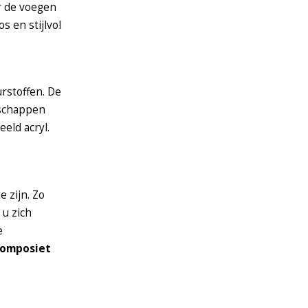
r de voegen
 en stijlvol
rstoffen. De
nschappen
eld acryl.
 zijn. Zo
 u zich
e
composiet