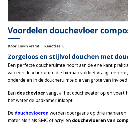
Voordelen douchevloer compos
Door
: Devin Ararat
Reacties
: 0
Zorgeloos en stijlvol douchen met dou
Een perfecte doucheruimte hoort aan de ene kant praktisch
van een doucheruimte die hieraan voldoet vraagt een zorg
onderdelen in de doucheruimte die van grote van invloed z
Een
douchevloer
vangt al het douchewater op en voert het
het water de badkamer inloopt.
De
douchevloeren
worden doorgaans op drie manieren ge
materialen als SMC of acryl en
douchevloeren van comp