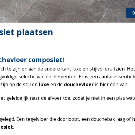
D
iet plaatsen
chevloer composiet!
 te zijn en aan de andere kant luxe en stijlvol eruitzien. He
vuldige selectie van de elementen. Er is een aantal essentiël
ijn op de stijl en
luxe
en de
douchevloer
is hier één van.
 geleidelijk naar de afvoer toe, zodat je niet in een plas wat
legd. Een tegelvloer die doorloopt, een douchebak laag of 
osiet
.