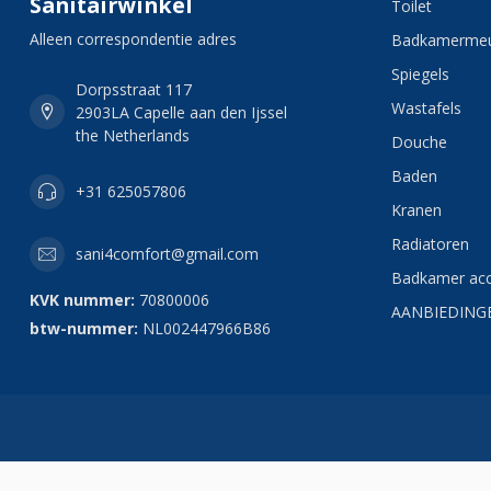
Sanitairwinkel
Toilet
Alleen correspondentie adres
Badkamermeu
Spiegels
Dorpsstraat 117
Wastafels
2903LA Capelle aan den Ijssel
the Netherlands
Douche
Baden
+31 625057806
Kranen
Radiatoren
sani4comfort@gmail.com
Badkamer acc
KVK nummer:
70800006
AANBIEDING
btw-nummer:
NL002447966B86