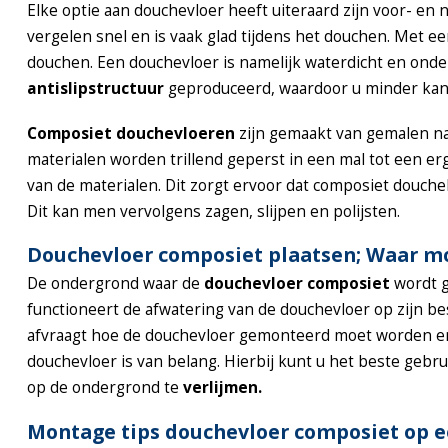
Elke optie aan douchevloer heeft uiteraard zijn voor- en
vergelen snel en is vaak glad tijdens het douchen. Met e
douchen. Een douchevloer is namelijk waterdicht en ond
antislipstructuur
geproduceerd, waardoor u minder kans
Composiet douchevloeren
zijn gemaakt van gemalen nat
materialen worden trillend geperst in een mal tot een e
van de materialen. Dit zorgt ervoor dat composiet douch
Dit kan men vervolgens zagen, slijpen en polijsten.
Douchevloer composiet plaatsen; Waar mo
De ondergrond waar de
douchevloer composiet
wordt ge
functioneert de afwatering van de douchevloer op zijn bes
afvraagt hoe de douchevloer gemonteerd moet worden en
douchevloer is van belang. Hierbij kunt u het beste geb
op de ondergrond te
verlijmen.
Montage tips douchevloer composiet op ee