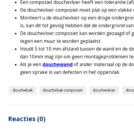
Een composiet douchevloer heeft een tolerantie (afw
De douchevloer composiet moet plat op een vlakke
Monteert u de douchevloer op een droge ondergrond.
is, kan dit tot gevolg hebben dat de ondergrond va
De douchevloer composiet kan worden gezaagd of ge
tegen een muur te worden geplaatst.
Houdt 5 tot 10 mm afstand tussen de wand en de dou
dan 10mm mag zijn om geen montageproblemen te 
Als je een
douchewand
of ander materiaal op de do
geen sprake is van defecten in het oppervlak.
douchebak
douchebak composiet
douchevloer
douc
Reacties (0)