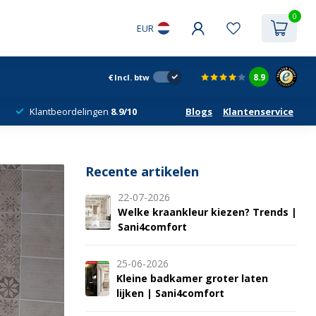
0
EUR
8.9
€
Incl. btw
Klantbeordelingen
8.9/10
Blogs
Klantenservice
Recente artikelen
22-07-2026
Welke kraankleur kiezen? Trends |
Sani4comfort
25-06-2026
Kleine badkamer groter laten
lijken | Sani4comfort