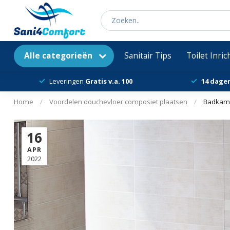
Alle categorieën
Sanitair Tips
Toilet Inri
Leveringen
Gratis v.a. 100
14 dage
Home
/
Voordelen douchevloer composiet plaatsen
/
Badkame
16
APR
2022