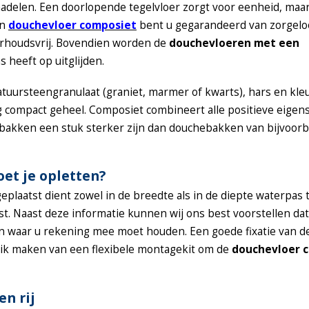
 nadelen. Een doorlopende tegelvloer zorgt voor eenheid, maa
en
douchevloer composiet
bent u gegarandeerd van zorgeloos
erhoudsvrij. Bovendien worden de
douchevloeren met een
 heeft op uitglijden.
uursteengranulaat (graniet, marmer of kwarts), hars en kleu
rg compact geheel. Composiet combineert alle positieve eige
ebakken een stuk sterker zijn dan douchebakken van bijvoorbe
et je opletten?
plaatst dient zowel in de breedte als in de diepte waterpas te
t. Naast deze informatie kunnen wij ons best voorstellen dat
 waar u rekening mee moet houden. Een goede fixatie van d
ruik maken van een flexibele montagekit om de
douchevloer 
n rij