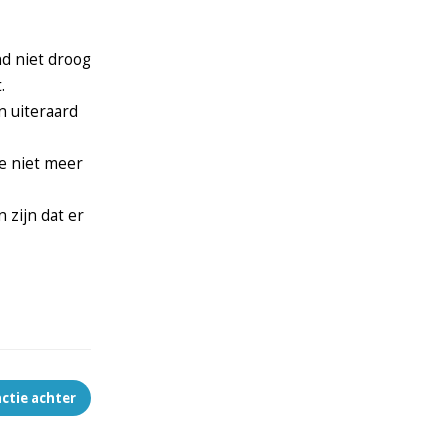
nd niet droog
.
n uiteraard
te niet meer
 zijn dat er
actie achter