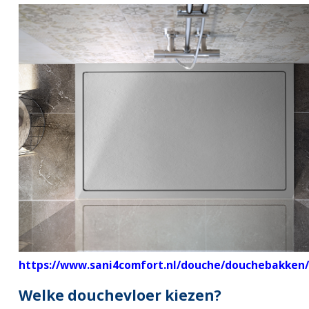
https://www.sani4comfort.nl/douche/douchebakken/
Welke douchevloer kiezen?