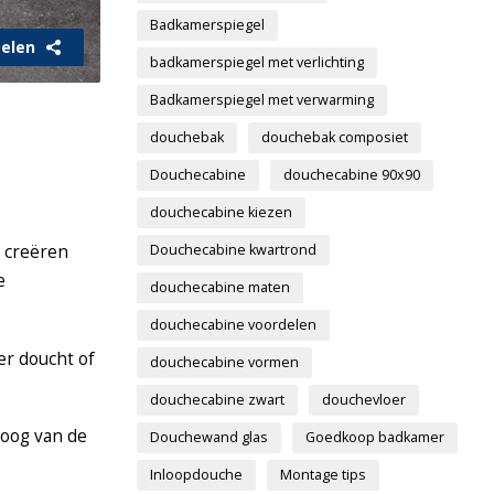
Badkamerspiegel
elen
badkamerspiegel met verlichting
Badkamerspiegel met verwarming
douchebak
douchebak composiet
Douchecabine
douchecabine 90x90
douchecabine kiezen
Douchecabine kwartrond
t creëren
e
douchecabine maten
douchecabine voordelen
er doucht of
douchecabine vormen
douchecabine zwart
douchevloer
hoog van de
Douchewand glas
Goedkoop badkamer
Inloopdouche
Montage tips