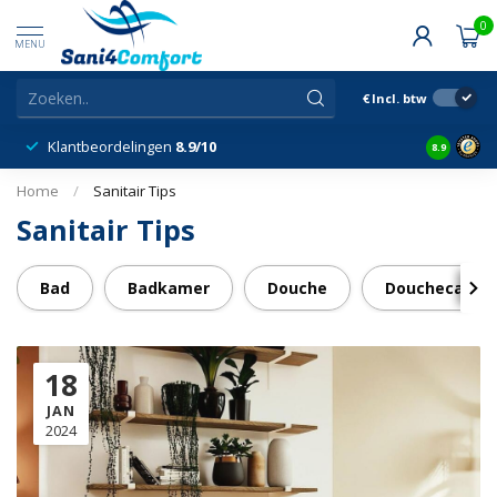
0
MENU
€
Incl. btw
Klantbeordelingen
8.9/10
8.9
Home
/
Sanitair Tips
Sanitair Tips
Bad
Badkamer
Douche
Douchecabine 
18
JAN
2024