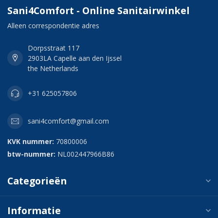
Sani4Comfort - Online Sanitairwinkel
Alleen correspondentie adres
Dorpsstraat 117
2903LA Capelle aan den Ijssel
the Netherlands
+31 625057806
sani4comfort@gmail.com
KVK nummer:
70800006
btw-nummer:
NL002447966B86
Categorieën
Informatie