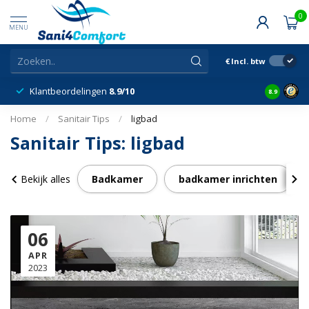
0
MENU
€
Incl. btw
Klantbeordelingen
8.9/10
8.9
Home
/
Sanitair Tips
/
ligbad
Sanitair Tips: ligbad
Bekijk alles
Badkamer
badkamer inrichten
06
APR
2023