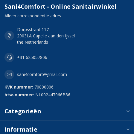
Sani4Comfort - Online Sanitairwinkel
Alleen correspondentie adres
Dorpsstraat 117
2903LA Capelle aan den Ijssel
the Netherlands
+31 625057806
sani4comfort@gmail.com
KVK nummer:
70800006
btw-nummer:
NL002447966B86
Categorieën
Informatie