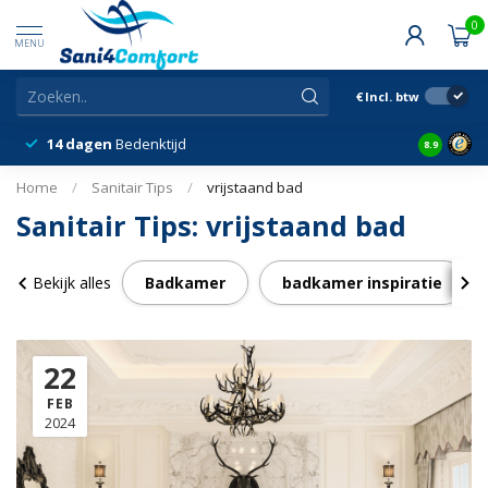
0
MENU
€
Incl. btw
14 dagen
Bedenktijd
Snelle &
8.9
Home
/
Sanitair Tips
/
vrijstaand bad
Sanitair Tips: vrijstaand bad
Bekijk alles
Badkamer
badkamer inspiratie
22
FEB
2024