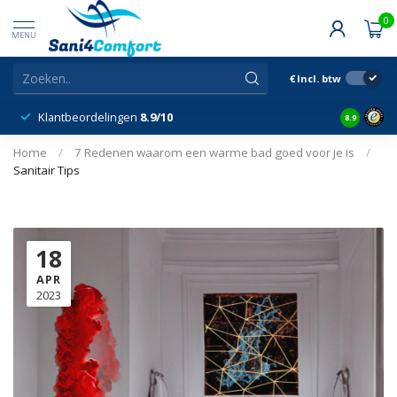
0
MENU
€
Incl. btw
Klantbeordelingen
8.9/10
8.9
Home
/
7 Redenen waarom een warme bad goed voor je is
/
Sanitair Tips
18
APR
2023