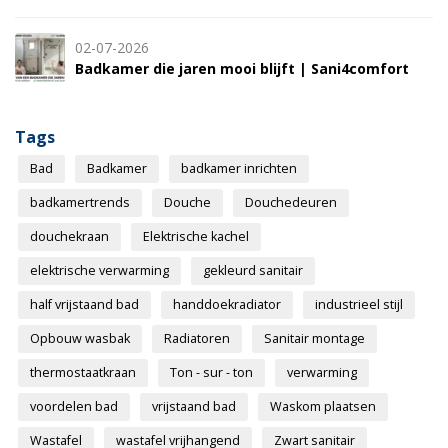
02-07-2026
Badkamer die jaren mooi blijft | Sani4comfort
Tags
Bad
Badkamer
badkamer inrichten
badkamertrends
Douche
Douchedeuren
douchekraan
Elektrische kachel
elektrische verwarming
gekleurd sanitair
half vrijstaand bad
handdoekradiator
industrieel stijl
Opbouw wasbak
Radiatoren
Sanitair montage
thermostaatkraan
Ton - sur - ton
verwarming
voordelen bad
vrijstaand bad
Waskom plaatsen
Wastafel
wastafel vrijhangend
Zwart sanitair