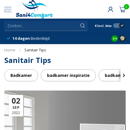
0
MENU
€
Incl. btw
14 dagen
Bedenktijd
Snelle &
8.9
Home
/
Sanitair Tips
Sanitair Tips
Badkamer
badkamer inspiratie
badkamer t
02
SEP
2022