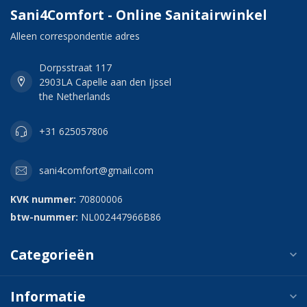
Sani4Comfort - Online Sanitairwinkel
Alleen correspondentie adres
Dorpsstraat 117
2903LA Capelle aan den Ijssel
the Netherlands
+31 625057806
sani4comfort@gmail.com
KVK nummer:
70800006
btw-nummer:
NL002447966B86
Categorieën
Informatie