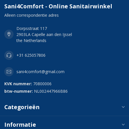
Sani4Comfort - Online Sanitairwinkel
Alleen correspondentie adres
Dorpsstraat 117
2903LA Capelle aan den Ijssel
the Netherlands
+31 625057806
sani4comfort@gmail.com
KVK nummer:
70800006
btw-nummer:
NL002447966B86
Categorieën
Informatie