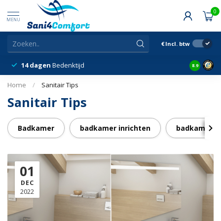
0
MENU
€
Incl. btw
14 dagen
Bedenktijd
Snelle &
8.9
Home
/
Sanitair Tips
Sanitair Tips
Badkamer
badkamer inrichten
badkamer in
01
DEC
2022