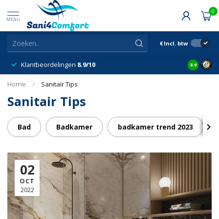
0
MENU
€
Incl. btw
Klantbeordelingen
8.9/10
8.9
Home
/
Sanitair Tips
Sanitair Tips
Bad
Badkamer
badkamer trend 2023
02
OCT
2022