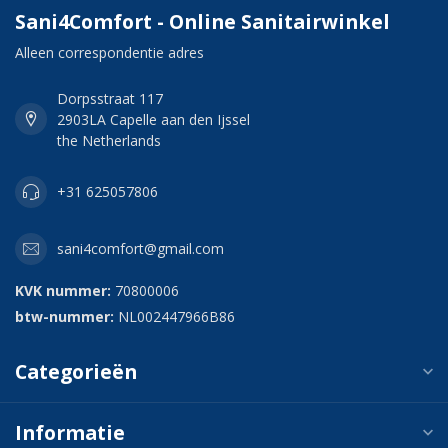
Sani4Comfort - Online Sanitairwinkel
Alleen correspondentie adres
Dorpsstraat 117
2903LA Capelle aan den Ijssel
the Netherlands
+31 625057806
sani4comfort@gmail.com
KVK nummer:
70800006
btw-nummer:
NL002447966B86
Categorieën
Informatie