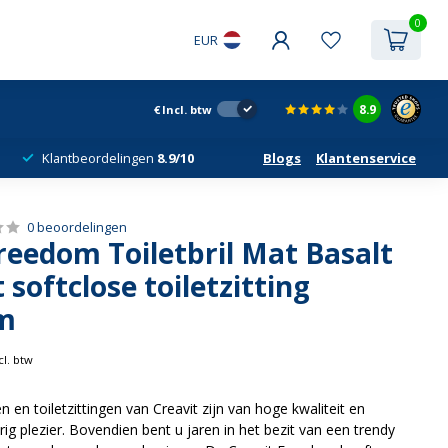
0
EUR
8.9
€
Incl. btw
Klantbeordelingen
8.9/10
Blogs
Klantenservice
0 beoordelingen
reedom Toiletbril Mat Basalt
 softclose toiletzitting
m
cl. btw
 en toiletzittingen van Creavit zijn van hoge kwaliteit en
ig plezier. Bovendien bent u jaren in het bezit van een trendy