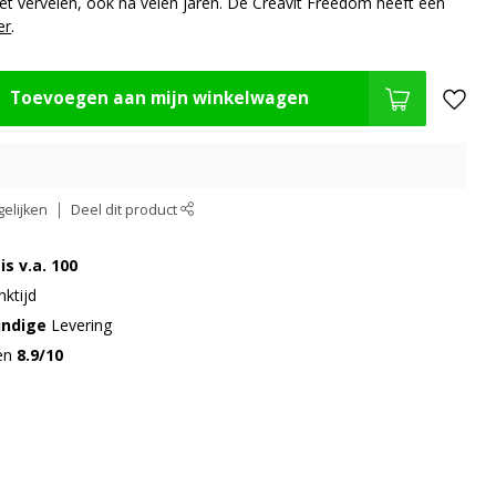
iet vervelen, ook na velen jaren. De Creavit Freedom heeft een
er
.
Toevoegen aan mijn winkelwagen
elijken
Deel dit product
is v.a. 100
ktijd
undige
Levering
gen
8.9/10