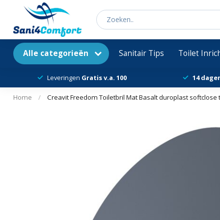
Alle categorieën
Sanitair Tips
Toilet Inri
Leveringen
Gratis v.a. 100
14 dage
Home
/
Creavit Freedom Toiletbril Mat Basalt duroplast softclose 