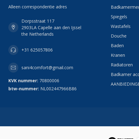
Alleen correspondentie adres
Badkamermeu
Spiegels
Dorpsstraat 117
Wastafels
2903LA Capelle aan den Ijssel
the Netherlands
Douche
Baden
+31 625057806
Kranen
Radiatoren
sani4comfort@gmail.com
Badkamer acc
KVK nummer:
70800006
AANBIEDING
btw-nummer:
NL002447966B86