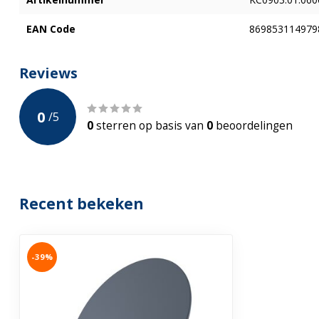
EAN Code
869853114979
Reviews
0
/
5
0
sterren op basis van
0
beoordelingen
Recent bekeken
-39%