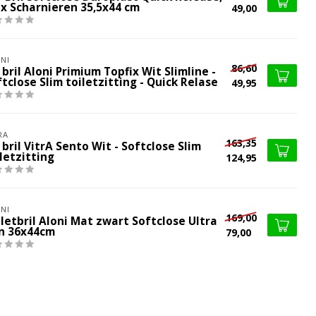
ox Scharnieren 35,5x44 cm
49,00
NI
86,60
bril Aloni Primium Topfix Wit Slimline -
tclose Slim toiletzitting - Quick Relase
49,95
RA
163,35
bril VitrA Sento Wit - Softclose Slim
letzitting
124,95
NI
169,00
letbril Aloni Mat zwart Softclose Ultra
n 36x44cm
79,00