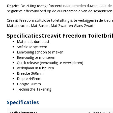
! De zitting
geforceerd naar beneden duwen. Laat de s
Opgelet
nooit
negatieve effect/invloed op de duurzaamheid van de scharnieren.
Creavit Freedom softclose toiletzitting is te verkrijgen in de kle
Mat antraciet, Mat Basalt, Mat Zwart en Glans Zwart
SpecificatiesCreavit Freedom Toiletbri
Materiaal: duroplast
Softclose systeem
Eenvoudig schoon te maken
Eenvoudig te monteren
Quick release (eenvoudig te verwijderen)
Verkrijbaar in 8 kleuren.
Breedte 360mm
Diepte 445mm
Hoogte 20mm
Technische Tekening
Specificaties
Artikelnummer
KC0903.01.060