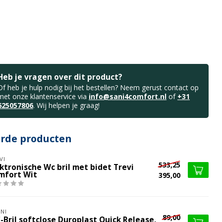
Heb je vragen over dit product?
Of heb je hulp nodig bij het bestellen? Neem gerust contact op
met onze klantenservice via
info@sani4comfort.nl
of
+31
625057806
. Wij helpen je graag!
erde producten
VI
533,25
ktronische Wc bril met bidet Trevi
mfort Wit
395,00
NI
89,00
-Bril softclose Duroplast Quick Release,