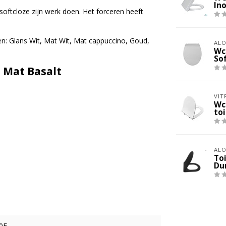
In
oftcloze zijn werk doen. Het forceren heeft
uren: Glans Wit, Mat Wit, Mat cappuccino, Goud,
ALO
Wc 
Sof
l Mat Basalt
VIT
Wc 
toi
ALO
Toi
Du
0E