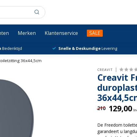
chten
Merken
Klantenservice
SALE
n
Bedenktijd
Snelle & Deskundige
Levering
toiletzitting 36x44,5cm
CREAVIT
Creavit F
duroplast
36x44,5c
129,00
210
In
De Freedom toiletten
garandeert u langdur