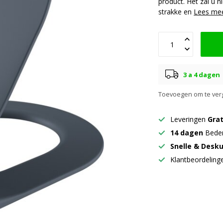
product. Het zal u n
strakke en
Lees me
3 a 4 dagen
Toevoegen om te verg
Leveringen
Grat
14 dagen
Beden
Snelle & Desk
Klantbeordelin