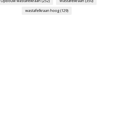
Opbouw wastafelkraan
(252)
Wastafelkraan
(350)
wastafelkraan hoog
(129)