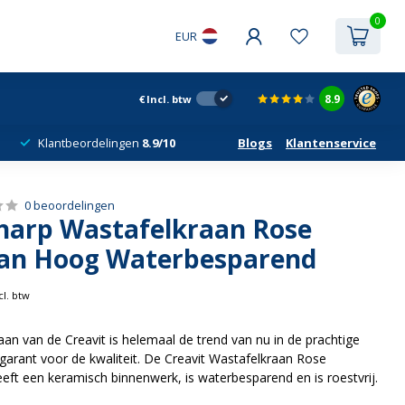
0
EUR
8.9
€
Incl. btw
Klantbeordelingen
8.9/10
Blogs
Klantenservice
0 beoordelingen
Sharp Wastafelkraan Rose
an Hoog Waterbesparend
cl. btw
n van de Creavit is helemaal de trend van nu in de prachtige
 garant voor de kwaliteit. De Creavit Wastafelkraan Rose
t een keramisch binnenwerk, is waterbesparend en is roestvrij.