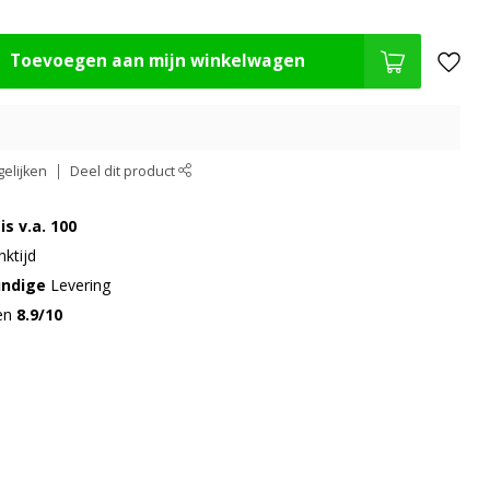
Toevoegen aan mijn winkelwagen
elijken
Deel dit product
is v.a. 100
ktijd
undige
Levering
gen
8.9/10