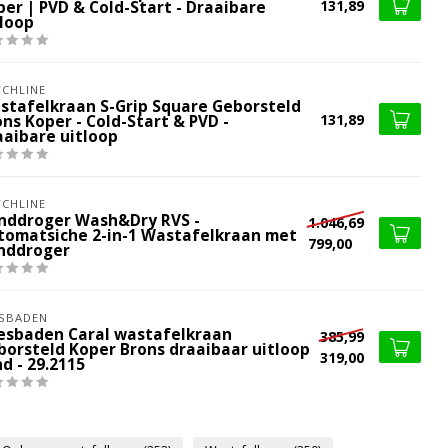
131,89
per | PVD & Cold-Start - Draaibare
tloop
CHLINE
stafelkraan S-Grip Square Geborsteld
131,89
ns Koper - Cold-Start & PVD -
aaibare uitloop
CHLINE
nddroger Wash&Dry RVS -
1.046,69
tomatsiche 2-in-1 Wastafelkraan met
799,00
nddroger
SBADEN
esbaden Caral wastafelkraan
385,99
borsteld Koper Brons draaibaar uitloop
319,00
d - 29.2115