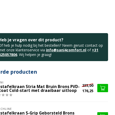
Heb je vragen over dit product?
Of heb je hulp nodig bij het bestellen? Neem gerust contact op
met onze klantenservice via
info@sani4comfort.nl
of
+31
625057806
. Wij helpen je graag!
erde producten
NI
235,00
stafelkraan Stria Mat Bruin Brons PVD-
coat Cold-start met draaibaar uitloop
176,25
CHLINE
stafelkraan S-Grip Geborsteld Brons