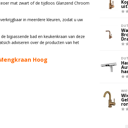
Ko
steoer mat zwart of de tijdloos Glanzend Chroom
ui
verkrijgbaar in meerdere kleuren, zodat u uw
DUT
Wa
Bro
k de bijpassende bad en keukenkraan van deze
Dr
atsich adviseren over de producten van het
e Mengkraan Hoog
DUT
Ha
Au
ha
WIE
Wi
Ge
ron