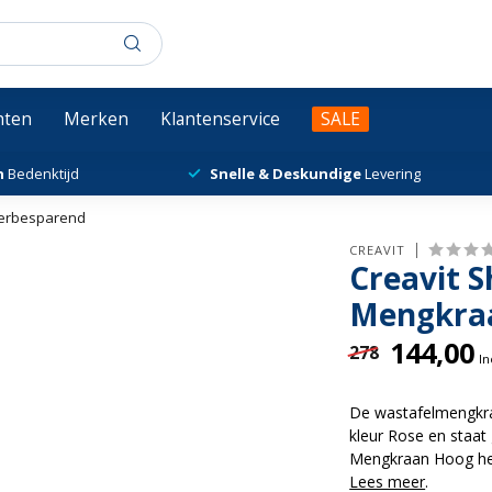
chten
Merken
Klantenservice
SALE
n
Bedenktijd
Snelle & Deskundige
Levering
terbesparend
CREAVIT
Creavit 
Mengkra
144,00
278
In
De wastafelmengkraa
kleur Rose en staat
Mengkraan Hoog heef
Lees meer
.