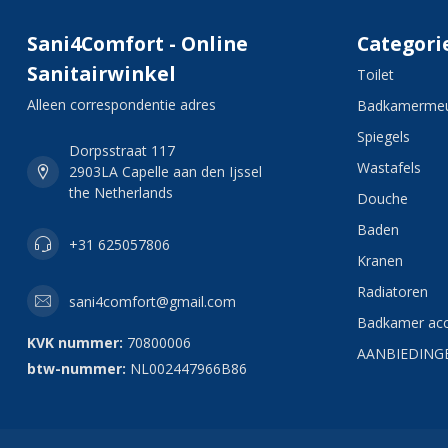
Sani4Comfort - Online
Categori
Sanitairwinkel
Toilet
Alleen correspondentie adres
Badkamermeu
Spiegels
Dorpsstraat 117
Wastafels
2903LA Capelle aan den Ijssel
the Netherlands
Douche
Baden
+31 625057806
Kranen
Radiatoren
sani4comfort@gmail.com
Badkamer acc
KVK nummer:
70800006
AANBIEDING
btw-nummer:
NL002447966B86