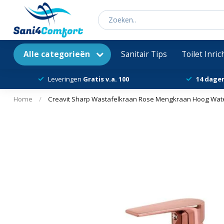
Alle categorieën
Sanitair Tips
Toilet Inri
Leveringen
Gratis v.a. 100
14 dage
Home
/
Creavit Sharp Wastafelkraan Rose Mengkraan Hoog Wa