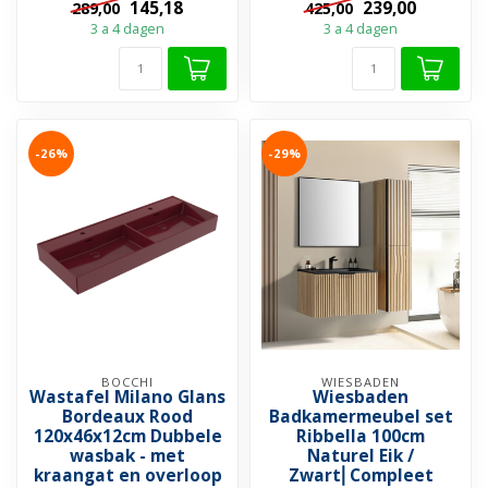
145,18
239,00
289,00
425,00
ideaal voor...
3 a 4 dagen
3 a 4 dagen
-26%
-29%
BOCCHI
WIESBADEN
Wastafel Milano Glans
Wiesbaden
Bordeaux Rood
Badkamermeubel set
120x46x12cm Dubbele
Ribbella 100cm
wasbak - met
Naturel Eik /
kraangat en overloop
Zwart⎢Compleet