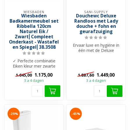
WIESBADEN
SANI-SUPPLY
Wiesbaden
Douchewc Deluxe
Badkamermeubel set
Randloos met Lady
Ribbella 120cm
douche + fohn en
Naturel Eik /
geurafzuiging
Zwart⎢Compleet
Onderkast - Wastafel
Ervaar luxe en hygiëne in
en Spiegel⎢38.3508
één met de Deluxe
randloze douche-wc. Met
✓ Perfecte combinatie
zijn strakk...
Eiken kleur mer zwarte
accenten ✓ Onderkast met
1.175,00
1.449,00
1.645,00
1.887,60
2 lades ✓ ...
3 a 4 dagen
3 a 4 dagen
-29%
-45%