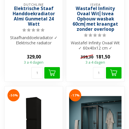
DUTCHLINE
ISVEA
Elektrische Staaf
Wastafel Infinity
Handdoekradiator
Ovaal Wit⎢Isvea
Almi Gunmetal 24
Opbouw wasbak
Watt
60cm⎢met kraangat
zonder overloop
Staafhanddoekradiator ✓
Elektrische radiator
Wastafel Infinity Ovaal Wit
badkamer ✓ Afmeting:
✓ 60x40x12 cm ✓
1600mm ✓ 24 Wa...
Keramiek ✓ Met kraangat
329,00
181,50
399,30
✓ Zonder ove...
3 a 4 dagen
3 a 4 dagen
-50%
-17%