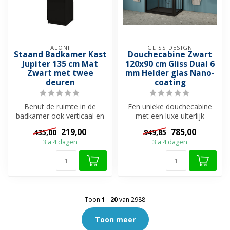
ALONI
GLISS DESIGN
Staand Badkamer Kast
Douchecabine Zwart
Jupiter 135 cm Mat
120x90 cm Gliss Dual 6
Zwart met twee
mm Helder glas Nano-
deuren
coating
Benut de ruimte in de
Een unieke douchecabine
badkamer ook verticaal en
met een luxe uiterlijk
creëer op een stijlvolle
dankzij de robuuste
219,00
785,00
435,00
949,85
manier ...
profielen in ...
3 a 4 dagen
3 a 4 dagen
Toon
1
-
20
van 2988
Toon meer