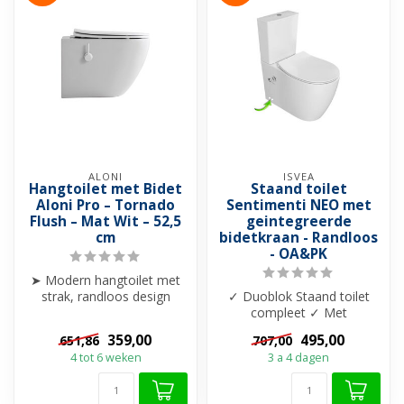
ALONI
ISVEA
Hangtoilet met Bidet
Staand toilet
Aloni Pro – Tornado
Sentimenti NEO met
Flush – Mat Wit – 52,5
geintegreerde
cm
bidetkraan - Randloos
- OA&PK
➤ Modern hangtoilet met
strak, randloos design
✓ Duoblok Staand toilet
➤ Krachtige Tornado Flush
compleet ✓ Met
spoelt...
geintegreerde bidetkraan
359,00
495,00
651,86
707,00
(Koud) ✓ Randloo...
4 tot 6 weken
3 a 4 dagen