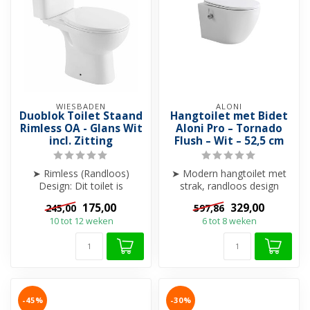
WIESBADEN
ALONI
Duoblok Toilet Staand
Hangtoilet met Bidet
Rimless OA - Glans Wit
Aloni Pro – Tornado
incl. Zitting
Flush – Wit – 52,5 cm
➤ Rimless (Randloos)
➤ Modern hangtoilet met
Design: Dit toilet is
strak, randloos design
uitgevoerd zonder
➤ Krachtige Tornado Flush
175,00
329,00
245,00
597,86
spoelrand.
spoelt...
10 tot 12 weken
6 tot 8 weken
➤ OA- O...
-45%
-30%