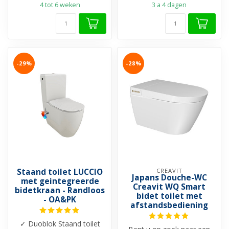
4 tot 6 weken
3 a 4 dagen
-29%
-28%
Staand toilet LUCCIO
CREAVIT
Japans Douche-WC
met geintegreerde
Creavit WQ Smart
bidetkraan - Randloos
bidet toilet met
- OA&PK
afstandsbediening
✓ Duoblok Staand toilet