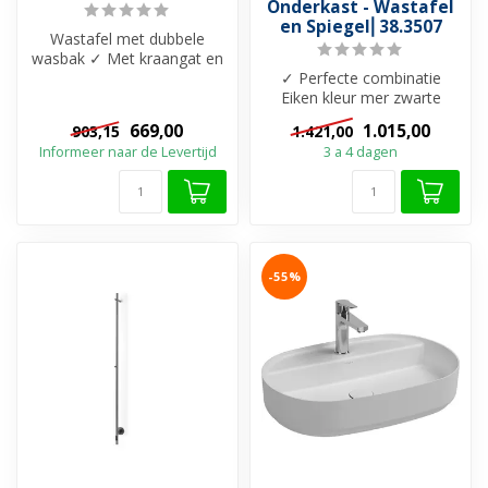
Onderkast - Wastafel
en Spiegel⎢38.3507
Wastafel met dubbele
wasbak ✓ Met kraangat en
overloop ✓ Beschikbaar in
✓ Perfecte combinatie
20 uniek...
Eiken kleur mer zwarte
accenten ✓ Onderkast met
669,00
1.015,00
903,15
1.421,00
1 lade ✓ W...
Informeer naar de Levertijd
3 a 4 dagen
-55%