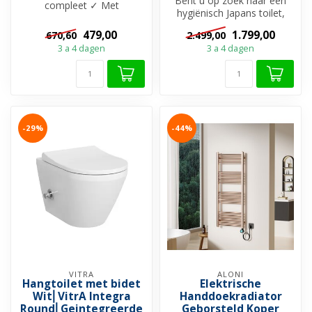
Bent u op zoek naar een
compleet ✓ Met
hygiënisch Japans toilet,
geintegreerde bidetkraan ✓
ook wel eens Turks toilet
Randloos ✓ Geb...
479,00
1.799,00
670,60
2.499,00
gen...
3 a 4 dagen
3 a 4 dagen
-29%
-44%
VITRA
ALONI
Hangtoilet met bidet
Elektrische
Wit⎢VitrA Integra
Handdoekradiator
Round⎢Geintegreerde
Geborsteld Koper