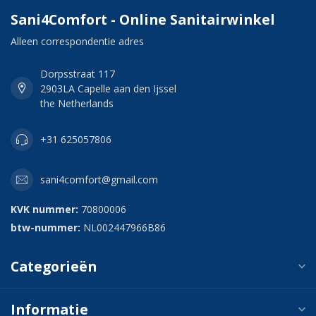
Sani4Comfort - Online Sanitairwinkel
Alleen correspondentie adres
Dorpsstraat 117
2903LA Capelle aan den Ijssel
the Netherlands
+31 625057806
sani4comfort@gmail.com
KVK nummer:
70800006
btw-nummer:
NL002447966B86
Categorieën
Informatie