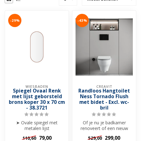
-29%
-43%
WIESBADEN
CREAVIT
Spiegel Ovaal Renk
Randloos Hangtoilet
met lijst geborsteld
Ness Tornado Flush
brons koper 30 x 70 cm
met bidet - Excl. wc-
- 38.3721
bril
➤ Ovale spiegel met
Of je nu je badkamer
metalen lijst
renoveert of een nieuw
➤ Afmeting: 30 x 70 cm
project opstart, het Creavit
79,00
299,00
110,60
529,00
➤ Kleur: Geborsteld b...
Ness ra...