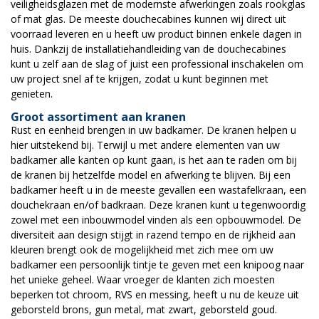
veiligheidsglazen met de modernste afwerkingen zoals rookglas
of mat glas. De meeste douchecabines kunnen wij direct uit
voorraad leveren en u heeft uw product binnen enkele dagen in
huis. Dankzij de installatiehandleiding van de douchecabines
kunt u zelf aan de slag of juist een professional inschakelen om
uw project snel af te krijgen, zodat u kunt beginnen met
genieten.
Groot assortiment aan kranen
Rust en eenheid brengen in uw badkamer. De kranen helpen u
hier uitstekend bij. Terwijl u met andere elementen van uw
badkamer alle kanten op kunt gaan, is het aan te raden om bij
de kranen bij hetzelfde model en afwerking te blijven. Bij een
badkamer heeft u in de meeste gevallen een wastafelkraan, een
douchekraan en/of badkraan. Deze kranen kunt u tegenwoordig
zowel met een inbouwmodel vinden als een opbouwmodel. De
diversiteit aan design stijgt in razend tempo en de rijkheid aan
kleuren brengt ook de mogelijkheid met zich mee om uw
badkamer een persoonlijk tintje te geven met een knipoog naar
het unieke geheel. Waar vroeger de klanten zich moesten
beperken tot chroom, RVS en messing, heeft u nu de keuze uit
geborsteld brons, gun metal, mat zwart, geborsteld goud.