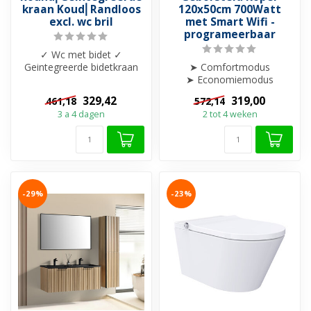
kraan Koud⎢Randloos
120x50cm 700Watt
excl. wc bril
met Smart Wifi -
programeerbaar
✓ Wc met bidet ✓
Geintegreerde bidetkraan
➤ Comfortmodus
koud ✓ 545x360x350mm ✓
➤ Economiemodus
Randloos spoeli...
➤ Weekprogramma
329,42
319,00
461,18
572,14
➤ Boostfunctie
3 a 4 dagen
2 tot 4 weken
➤ Open-raamdet...
-29%
-23%