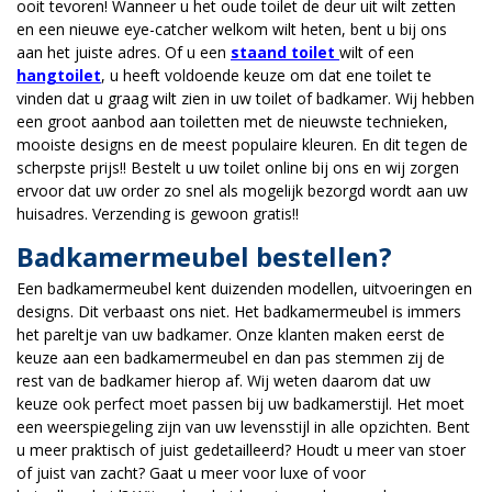
ooit tevoren! Wanneer u het oude toilet de deur uit wilt zetten
en een nieuwe eye-catcher welkom wilt heten, bent u bij ons
aan het juiste adres. Of u een
staand toilet
wilt of een
hangtoilet
, u heeft voldoende keuze om dat ene toilet te
vinden dat u graag wilt zien in uw toilet of badkamer. Wij hebben
een groot aanbod aan toiletten met de nieuwste technieken,
mooiste designs en de meest populaire kleuren. En dit tegen de
scherpste prijs!! Bestelt u uw toilet online bij ons en wij zorgen
ervoor dat uw order zo snel als mogelijk bezorgd wordt aan uw
huisadres. Verzending is gewoon gratis!!
Badkamermeubel bestellen?
Een badkamermeubel kent duizenden modellen, uitvoeringen en
designs. Dit verbaast ons niet. Het badkamermeubel is immers
het pareltje van uw badkamer. Onze klanten maken eerst de
keuze aan een badkamermeubel en dan pas stemmen zij de
rest van de badkamer hierop af. Wij weten daarom dat uw
keuze ook perfect moet passen bij uw badkamerstijl. Het moet
een weerspiegeling zijn van uw levensstijl in alle opzichten. Bent
u meer praktisch of juist gedetailleerd? Houdt u meer van stoer
of juist van zacht? Gaat u meer voor luxe of voor