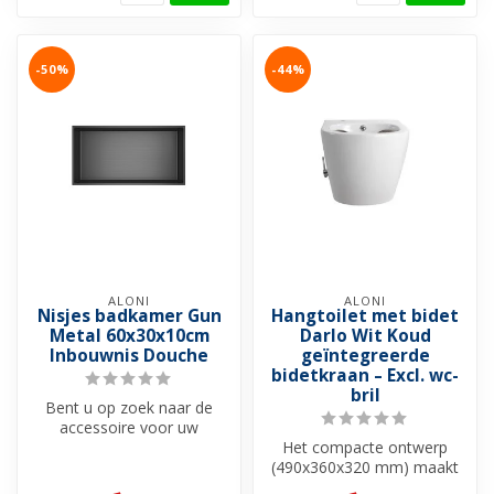
-50%
-44%
ALONI
ALONI
Nisjes badkamer Gun
Hangtoilet met bidet
Metal 60x30x10cm
Darlo Wit Koud
Inbouwnis Douche
geïntegreerde
bidetkraan – Excl. wc-
bril
Bent u op zoek naar de
accessoire voor uw
badkamer of douche. Met
Het compacte ontwerp
deze inbouw ba...
(490x360x320 mm) maakt
dit hangtoilet met bidet