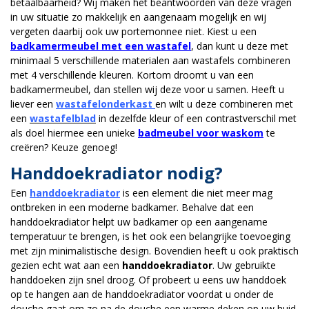
betaalbaarheid? Wij maken het beantwoorden van deze vragen
in uw situatie zo makkelijk en aangenaam mogelijk en wij
vergeten daarbij ook uw portemonnee niet. Kiest u een
badkamermeubel met een wastafel
, dan kunt u deze met
minimaal 5 verschillende materialen aan wastafels combineren
met 4 verschillende kleuren. Kortom droomt u van een
badkamermeubel, dan stellen wij deze voor u samen. Heeft u
liever een
wastafelonderkast
en wilt u deze combineren met
een
wastafelblad
in dezelfde kleur of een contrastverschil met
als doel hiermee een unieke
badmeubel voor waskom
te
creëren? Keuze genoeg!
Handdoekradiator nodig?
Een
handdoekradiator
is een element die niet meer mag
ontbreken in een moderne badkamer. Behalve dat een
handdoekradiator helpt uw badkamer op een aangename
temperatuur te brengen, is het ook een belangrijke toevoeging
met zijn minimalistische design. Bovendien heeft u ook praktisch
gezien echt wat aan een
handdoekradiator
. Uw gebruikte
handdoeken zijn snel droog. Of probeert u eens uw handdoek
op te hangen aan de handdoekradiator voordat u onder de
douche gaat om zo na de douche een warme deken op uw huid