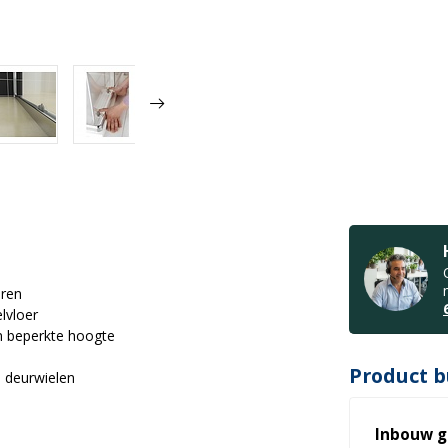
uren
lvloer
n beperkte hoogte
Product b
e deurwielen
Inbouw g