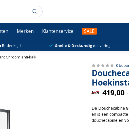
chten
Merken
Klantenservice
SALE
n
Bedenktijd
Snelle & Deskundige
Levering
ant Chroom anti-kalk
0 beoo
Doucheca
Hoekinst
419,00
629
In
De Douchecabine 80
en is een compacte 
douchecabine en vo