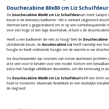
Douchecabine 80x80 cm Liz Schuifdeur
De
Douchecabine 80x80 cm Liz Schuifdeur
van merk Sanipro 
keuze in de kleine(re) badkamer. Het is vierkant uitgevoerd dou
Hiermee bent u gegarandeerd om er op een ruimtebesparende ma
voor een hoge of een lage douchebak, al kunt u de douchecabin
Heeft u een badkamer die niet zo hoog? Met de
Douchecabine 
uitstekende keuze, de
docuhecabine Liz
heeft namelijk een hoo
hoogte en biedt voldoende hoogte om de warmte in uw douchec
De douchewanden zijn voorzien van mooie aluminium profielen en
al te veel voor te betalen voor een model. Kortom een betaalba
extra met handige uitklikbare deurwielen, om die eenvoudig te p
De
Douchecabine 80x80 cm Liz Schuifdeur
heeft een 5mm veil
hoek te monteren. Maximale flexibiliteit en een duidelijke instal
de slag kunt.