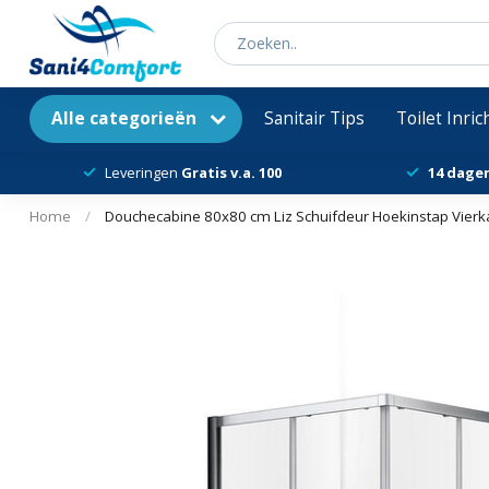
Alle categorieën
Sanitair Tips
Toilet Inri
Leveringen
Gratis v.a. 100
14 dage
Home
/
Douchecabine 80x80 cm Liz Schuifdeur Hoekinstap Vierk