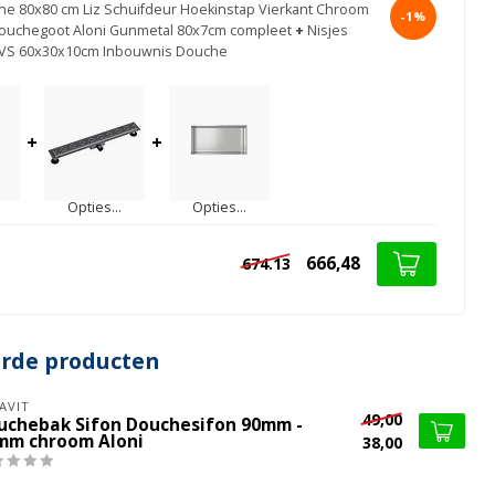
e 80x80 cm Liz Schuifdeur Hoekinstap Vierkant Chroom
-1%
ouchegoot Aloni Gunmetal 80x7cm compleet
+
Nisjes
VS 60x30x10cm Inbouwnis Douche
+
+
Opties...
Opties...
666,48
674.13
erde producten
AVIT
49,00
uchebak Sifon Douchesifon 90mm -
mm chroom Aloni
38,00