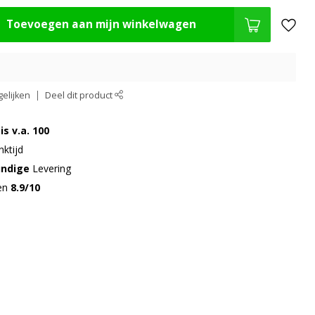
Toevoegen aan mijn winkelwagen
elijken
Deel dit product
is v.a. 100
ktijd
undige
Levering
gen
8.9/10