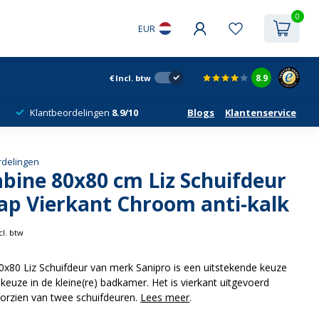
0
EUR
8.9
€
Incl. btw
Klantbeordelingen
8.9/10
Blogs
Klantenservice
rdelingen
bine 80x80 cm Liz Schuifdeur
ap Vierkant Chroom anti-kalk
cl. btw
x80 Liz Schuifdeur van merk Sanipro is een uitstekende keuze
keuze in de kleine(re) badkamer. Het is vierkant uitgevoerd
orzien van twee schuifdeuren.
Lees meer
.