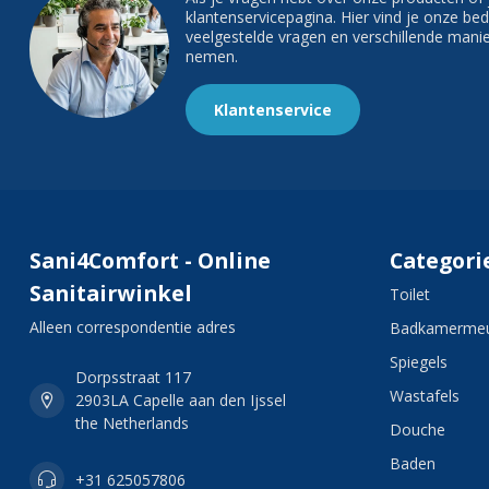
klantenservicepagina. Hier vind je onze b
veelgestelde vragen en verschillende man
nemen.
Klantenservice
Sani4Comfort - Online
Categori
Sanitairwinkel
Toilet
Alleen correspondentie adres
Badkamermeu
Spiegels
Dorpsstraat 117
Wastafels
2903LA Capelle aan den Ijssel
the Netherlands
Douche
Baden
+31 625057806