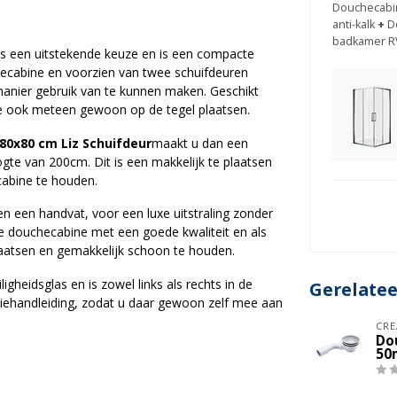
Douchecabin
anti-kalk
+
D
badkamer R
is een uitstekende keuze en is een compacte
checabine en voorzien van twee schuifdeuren
nier gebruik van te kunnen maken. Geschikt
e ook meteen gewoon op de tegel plaatsen.
80x80 cm Liz Schuifdeur
maakt u dan een
gte van 200cm. Dit is een makkelijk te plaatsen
abine te houden.
 een handvat, voor een luxe uitstraling zonder
re douchecabine met een goede kwaliteit en als
laatsen en gemakkelijk schoon te houden.
igheidsglas en is zowel links als rechts in de
Gerelate
latiehandleiding, zodat u daar gewoon zelf mee aan
CRE
Do
50