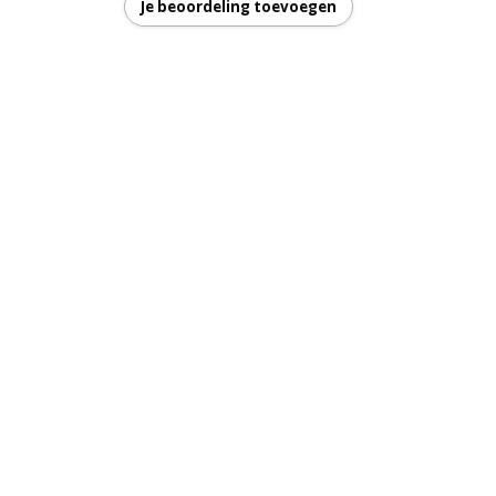
Je beoordeling toevoegen
r: 780 - 800 mm / 780 - 800 mm