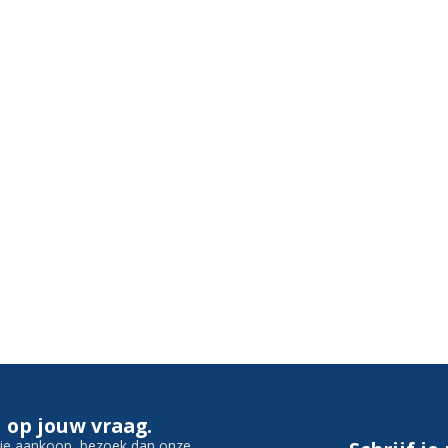
 op jouw vraag.
f je aankoop, bezoek dan onze