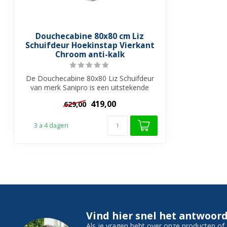
Douchecabine 80x80 cm Liz
Schuifdeur Hoekinstap Vierkant
Chroom anti-kalk
De Douchecabine 80x80 Liz Schuifdeur
van merk Sanipro is een uitstekende
keuze e...
419,00
629,00
3 a 4 dagen
Vind hier snel het antwoord
Als je vragen hebt over onze producten o