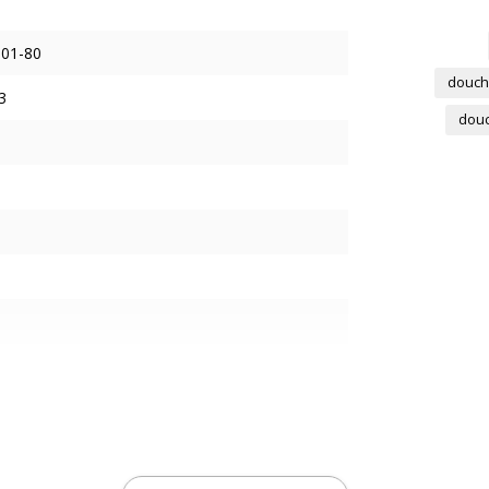
001-80
douch
3
douc
s