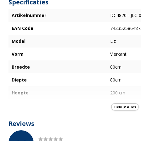
Specificaties
Artikelnummer
DC4820 - JLC-
EAN Code
742352586487
Model
Liz
Vorm
Vierkant
Breedte
80cm
Diepte
80cm
Hoogte
200 cm
Type deur
Schuifdeur
Bekijk alles
Plaatsing deur
Links en Recht
Reviews
Openingswijze deur
Schuifdeur