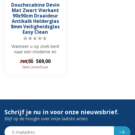
Douchecabine Devin
Mat Zwart Vierkant
90x90cm Draaideur
Antikalk Helderglas
8mm Veiligheidsglas
Easy Clean
Wanneer u op zoek bent
naar een moderne en
trendy douchecabine met
569,00
769,00
een elegante ...
Niet Leverbaar
Schrijf je nu in voor onze nieuwsbrief.
Blijf op de hoogte over onze laatste acties