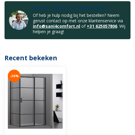
Heb je vragen over dit product?
Of heb je hulp nodig bij het bestellen? Neem
gerust contact op met onze klantenservice via
info@sani4comfort.nl
of
+31 625057806
. Wij
helpen je graag!
Recent bekeken
-26%