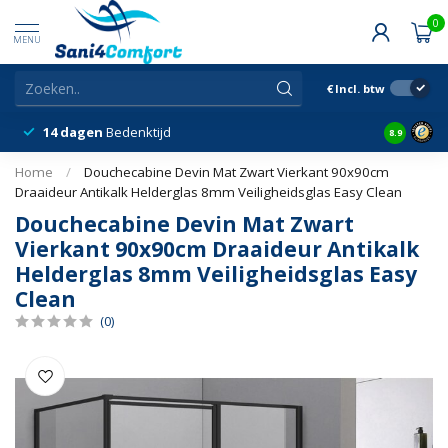
0
MENU
€
Incl. btw
14 dagen
Bedenktijd
Snelle &
8.9
Home
/
Douchecabine Devin Mat Zwart Vierkant 90x90cm
Draaideur Antikalk Helderglas 8mm Veiligheidsglas Easy Clean
Douchecabine Devin Mat Zwart
Vierkant 90x90cm Draaideur Antikalk
Helderglas 8mm Veiligheidsglas Easy
Clean
(0)