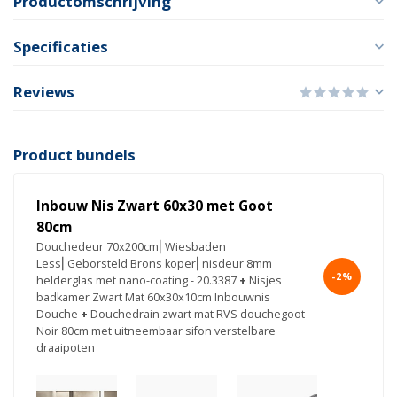
Productomschrijving
Specificaties
Reviews
Product bundels
Inbouw Nis Zwart 60x30 met Goot
80cm
Douchedeur 70x200cm⎢Wiesbaden
Less⎢Geborsteld Brons koper⎢nisdeur 8mm
-2%
helderglas met nano-coating - 20.3387
+
Nisjes
badkamer Zwart Mat 60x30x10cm Inbouwnis
Douche
+
Douchedrain zwart mat RVS douchegoot
Noir 80cm met uitneembaar sifon verstelbare
draaipoten