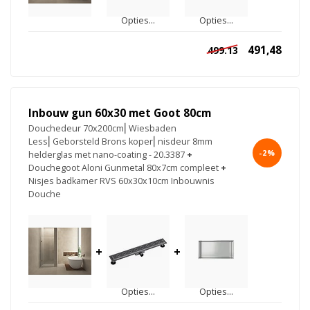
Opties...
Opties...
491,48
499.13
Inbouw gun 60x30 met Goot 80cm
Douchedeur 70x200cm⎢Wiesbaden
Less⎢Geborsteld Brons koper⎢nisdeur 8mm
-2%
helderglas met nano-coating - 20.3387
+
Douchegoot Aloni Gunmetal 80x7cm compleet
+
Nisjes badkamer RVS 60x30x10cm Inbouwnis
Douche
+
+
Opties...
Opties...