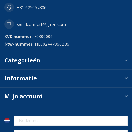
+31 625057806
sani4comfort@gmail.com
KVK nummer:
70800006
btw-nummer:
NL002447966B86
Categorieën
Informatie
Mijn account