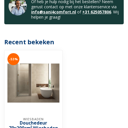
Of heb je hulp nodig bij het bestellen? Neem
gerust contact op met onze klantenservice via
info@sani4comfort.nl
of
+31 625057806
. Wij
helpen je graag!
Recent bekeken
-53%
WIESBADEN
Douchedeur