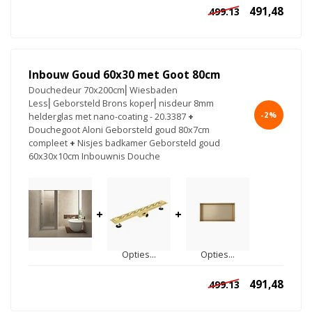
491,48
499.13
Inbouw Goud 60x30 met Goot 80cm
Douchedeur 70x200cm⎢Wiesbaden
Less⎢Geborsteld Brons koper⎢nisdeur 8mm
-2%
helderglas met nano-coating - 20.3387
+
Douchegoot Aloni Geborsteld goud 80x7cm
compleet
+
Nisjes badkamer Geborsteld goud
60x30x10cm Inbouwnis Douche
+
+
Opties...
Opties...
491,48
499.13