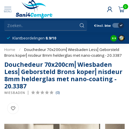
0
MENU
€
Incl. btw
Klantbeordelingen
8.9/10
8.9
Home
/
Douchedeur 70x200cm⎢Wiesbaden Less⎢Geborsteld
Brons koper⎢nisdeur 8mm helderglas met nano-coating - 20.3387
Douchedeur 70x200cm⎢Wiesbaden
Less⎢Geborsteld Brons koper⎢nisdeur
8mm helderglas met nano-coating -
20.3387
(0)
WIESBADEN