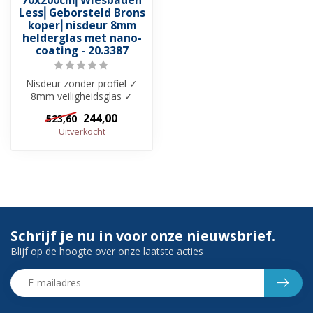
70x200cm⎢Wiesbaden
Less⎢Geborsteld Brons
koper⎢nisdeur 8mm
helderglas met nano-
coating - 20.3387
Nisdeur zonder profiel ✓
8mm veiligheidsglas ✓
Helderglas met Nano-
244,00
523,60
Coating ✓ Muu...
Uitverkocht
Schrijf je nu in voor onze nieuwsbrief.
Blijf op de hoogte over onze laatste acties