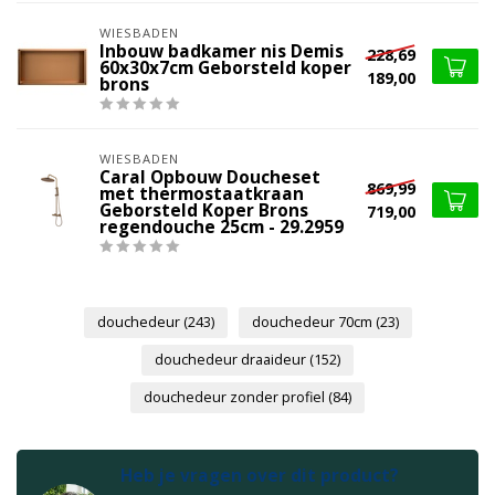
WIESBADEN
Inbouw badkamer nis Demis
228,69
60x30x7cm Geborsteld koper
189,00
brons
WIESBADEN
Caral Opbouw Doucheset
869,99
met thermostaatkraan
Geborsteld Koper Brons
719,00
regendouche 25cm - 29.2959
douchedeur
(243)
douchedeur 70cm
(23)
douchedeur draaideur
(152)
douchedeur zonder profiel
(84)
Heb je vragen over dit product?