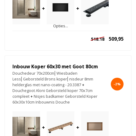
+
+
Opties...
509,95
518.18
Inbouw Koper 60x30 met Goot 80cm
Douchedeur 70x200cm⎢Wiesbaden
Less⎢Geborsteld Brons koper⎢nisdeur 8mm
-2%
helderglas met nano-coating - 20.3387
+
Douchegoot Aloni Geborsteld koper 70x7cm
compleet
+
Nisjes badkamer Geborsteld Koper
60x30x10cm Inbouwnis Douche
+
+