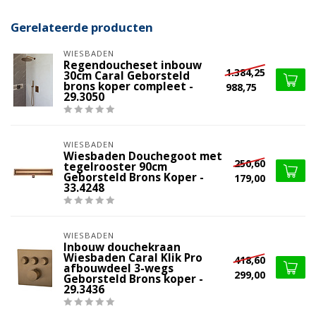
Gerelateerde producten
WIESBADEN
Regendoucheset inbouw
1.384,25
30cm Caral Geborsteld
brons koper compleet -
988,75
29.3050
WIESBADEN
Wiesbaden Douchegoot met
250,60
tegelrooster 90cm
Geborsteld Brons Koper -
179,00
33.4248
WIESBADEN
Inbouw douchekraan
Wiesbaden Caral Klik Pro
418,60
afbouwdeel 3-wegs
299,00
Geborsteld Brons koper -
29.3436