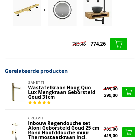
+
+
774,26
795.45
Gerelateerde producten
SANETTI
Wastafelkraan Hoog Quo
499,00
Lux Mengkraan Geborsteld
299,00
Goud 31cm
CREAVIT
Inbouw Regendouche set
Aloni Geborsteld Goud 25 cm
799,00
Rond Hoofddouche muur
419,00
Thermostaatkraan incl.