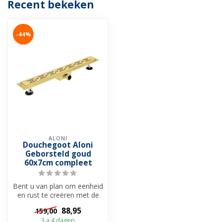
Recent bekeken
-44%
ALONI
Douchegoot Aloni
Geborsteld goud
60x7cm compleet
Bent u van plan om eenheid
en rust te creëren met de
unieke kleuren, dan bent u
88,95
159,00
...
3 a 4 dagen