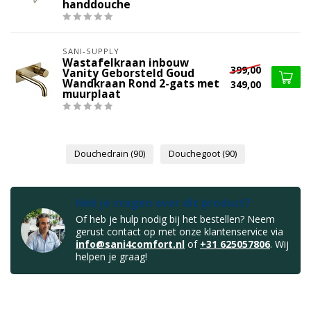
handdouche
SANI-SUPPLY
Wastafelkraan inbouw
399,00
Vanity Geborsteld Goud
Wandkraan Rond 2-gats met
349,00
muurplaat
Douchedrain
(90)
Douchegoot
(90)
Heb je vragen over dit product?
Of heb je hulp nodig bij het bestellen? Neem
gerust contact op met onze klantenservice via
info@sani4comfort.nl
of
+31 625057806
. Wij
helpen je graag!