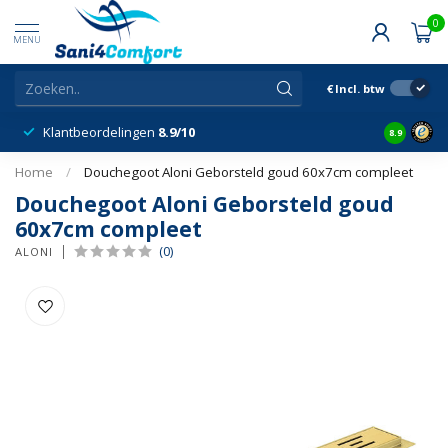
0
MENU
€
Incl. btw
Klantbeordelingen
8.9/10
8.9
Home
/
Douchegoot Aloni Geborsteld goud 60x7cm compleet
Douchegoot Aloni Geborsteld goud
60x7cm compleet
(0)
ALONI