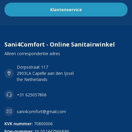
Klantenservice
Sani4Comfort - Online Sanitairwinkel
Alleen correspondentie adres
Dorpsstraat 117
2903LA Capelle aan den Ijssel
the Netherlands
+31 625057806
sani4comfort@gmail.com
KVK nummer:
70800006
btw-nummer:
NL002447966B86