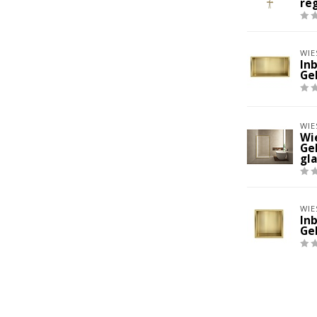
re
WIE
In
Ge
WIE
Wi
Ge
gla
WIE
In
Ge