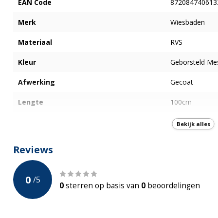
EAN Code
872084740613
Merk
Wiesbaden
Materiaal
RVS
Kleur
Geborsteld Me
Afwerking
Gecoat
Lengte
100cm
Breedte
7cm
Bekijk alles
Inbouw Diepte
71 - 95 mm
Reviews
Incl. Flens
0
/
5
Met Sifon
Ja, uitneembaa
0
sterren op basis van
0
beoordelingen
Met Haarfilter
Ja, uitneembaa