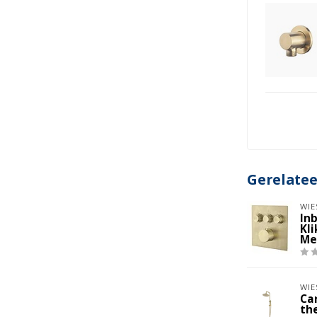
, 40 mm
Gerelate
WIE
In
Kl
Me
WIE
Ca
th