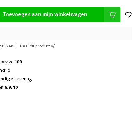
Toevoegen aan mijn winkelwagen
elijken
Deel dit product
is v.a. 100
ktijd
undige
Levering
gen
8.9/10