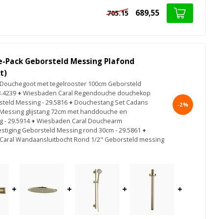
689,55
705.15
e-Pack Geborsteld Messing Plafond
t)
Douchegoot met tegelrooster 100cm Geborsteld
3.4239
+
Wiesbaden Caral Regendouche douchekop
teld Messing - 29.5816
+
Douchestang Set Cadans
-2%
Messing glijstang 72cm met handdouche en
 - 29.5914
+
Wiesbaden Caral Douchearm
stiging Geborsteld Messing rond 30cm - 29.5861
+
aral Wandaansluitbocht Rond 1/2" Geborsteld messing
+
+
+
+