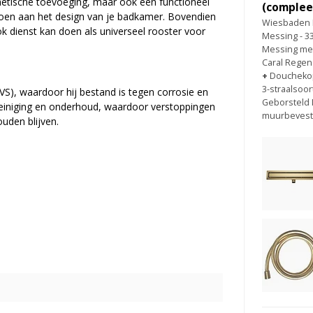
thetische toevoeging, maar ook een functioneel
(complee
oen aan het design van je badkamer. Bovendien
Wiesbaden 
 dienst kan doen als universeel rooster voor
Messing - 3
Messing met
Caral Regen
+
Douchekop
3-straalsoor
VS), waardoor hij bestand is tegen corrosie en
Geborsteld 
reiniging en onderhoud, waardoor verstoppingen
muurbevesti
uden blijven.