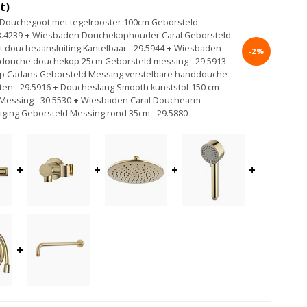
t)
Douchegoot met tegelrooster 100cm Geborsteld
3.4239
+
Wiesbaden Douchekophouder Caral Geborsteld
 doucheaansluiting Kantelbaar - 29.5944
+
Wiesbaden
-2%
douche douchekop 25cm Geborsteld messing - 29.5913
 Cadans Geborsteld Messing verstelbare handdouche
ten - 29.5916
+
Doucheslang Smooth kunststof 150 cm
Messing - 30.5530
+
Wiesbaden Caral Douchearm
ging Geborsteld Messing rond 35cm - 29.5880
+
+
+
+
+