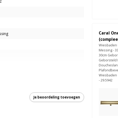
2
Caral On
ssing
(complee
Wiesbaden 
Messing - 3
30cm Gebors
Geborsteld 
Doucheslang
Plafondbeve
Wiesbaden C
- 29.5942
Je beoordeling toevoegen
r
r