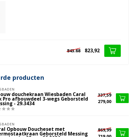
823,92
843.68
erde producten
SBADEN
bouw douchekraan Wiesbaden Caral
337,59
ik Pro afbouwdeel 3-wegs Geborsteld
279,00
ssing - 29.3434
SBADEN
ral Opbouw Doucheset met
869,99
ermostaatkraan Geborsteld Messing
719,00