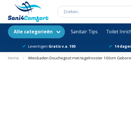
Alle categorieën
Sanitair Tips
Toilet Inri
Leveringen
Gratis v.a. 100
14 dage
Home
/
Wiesbaden Douchegoot met tegelrooster 100cm Geborst