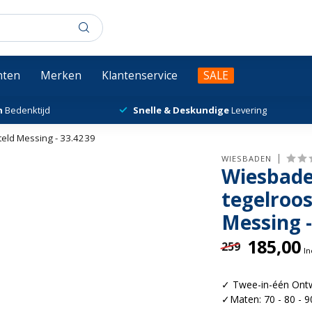
chten
Merken
Klantenservice
SALE
n
Bedenktijd
Snelle & Deskundige
Levering
eld Messing - 33.4239
WIESBADEN
Wiesbad
tegelroo
Messing -
185,00
259
In
✓ Twee-in-één Ontw
✓Maten: 70 - 80 - 