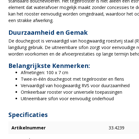
standaard douchevloeren. Het tegelrooster is niet alleen een es
element dat waterafvoer mogelijk maakt zonder concessies te d
kan het rooster eenvoudig worden omgedraaid, waardoor het ook
een strakke afwerking.
Duurzaamheid en Gemak
De douchegoot is vervaardigd van hoogwaardig roestvrij staal (R
langdurig gebruik. De uitneembare sifon zorgt voor eenvoudige 
worden voorkomen en de afvoerprestaties op lange termijn beho
Belangrijkste Kenmerken:
Afmetingen: 100 x 7 cm
Twee-in-één douchegoot met tegelrooster en flens
Vervaardigd van hoogwaardig RVS voor duurzaamheid
Omkeerbaar rooster voor universele toepassingen
Uitneembare sifon voor eenvoudig onderhoud
Specificaties
Artikelnummer
33.4239