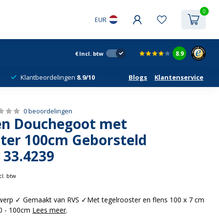
0
EUR
8.9
€
Incl. btw
Klantbeordelingen
8.9/10
Blogs
Klantenservice
0 beoordelingen
en Douchegoot met
ster 100cm Geborsteld
 33.4239
cl. btw
erp ✓ Gemaakt van RVS ✓Met tegelrooster en flens 100 x 7 cm
90 - 100cm
Lees meer
.