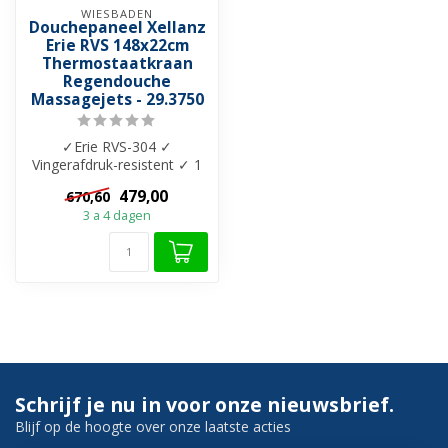
WIESBADEN
Douchepaneel Xellanz
Erie RVS 148x22cm
Thermostaatkraan
Regendouche
Massagejets - 29.3750
✓Erie RVS-304 ✓
Vingerafdruk-resistent ✓ 1
hoofddouche ✓ 2
479,00
670,60
massagedouches ✓ Incl...
3 a 4 dagen
Schrijf je nu in voor onze nieuwsbrief.
Blijf op de hoogte over onze laatste acties