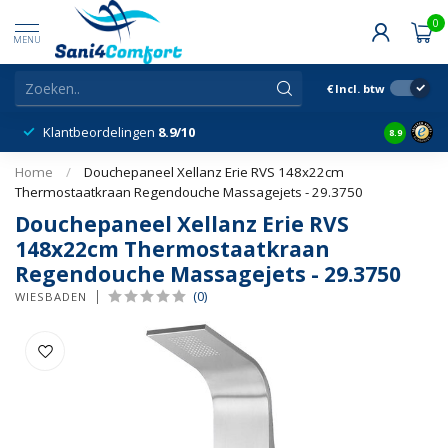
0
MENU
€
Incl. btw
Klantbeordelingen
8.9/10
8.9
Home
/
Douchepaneel Xellanz Erie RVS 148x22cm
Thermostaatkraan Regendouche Massagejets - 29.3750
Douchepaneel Xellanz Erie RVS
148x22cm Thermostaatkraan
Regendouche Massagejets - 29.3750
(0)
WIESBADEN