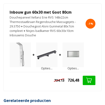
Inbouw gun 60x30 met Goot 80cm
Douchepaneel Xellanz Erie RVS 148x22cm
Thermostaatkraan Regendouche Massagejets -
-1%
29.3750
+
Douchegoot Aloni Gunmetal 80x7cm
compleet
+
Nisjes badkamer RVS 60x30x10cm
Inbouwnis Douche
+
+
Opties...
Opties...
726,48
734.13
Gerelateerde producten