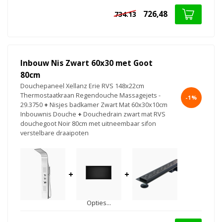
726,48
734.13
Inbouw Nis Zwart 60x30 met Goot
80cm
Douchepaneel Xellanz Erie RVS 148x22cm
Thermostaatkraan Regendouche Massagejets -
-1%
29.3750
+
Nisjes badkamer Zwart Mat 60x30x10cm
Inbouwnis Douche
+
Douchedrain zwart mat RVS
douchegoot Noir 80cm met uitneembaar sifon
verstelbare draaipoten
+
+
Opties...