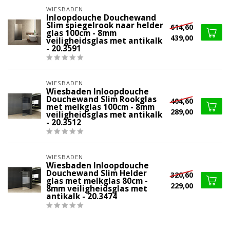
WIESBADEN
Inloopdouche Douchewand
Slim spiegelrook naar helder
614,60
glas 100cm - 8mm
439,00
veiligheidsglas met antikalk
- 20.3591
WIESBADEN
Wiesbaden Inloopdouche
Douchewand Slim Rookglas
404,60
met melkglas 100cm - 8mm
289,00
veiligheidsglas met antikalk
- 20.3512
WIESBADEN
Wiesbaden Inloopdouche
Douchewand Slim Helder
320,60
glas met melkglas 80cm -
229,00
8mm veiligheidsglas met
antikalk - 20.3474