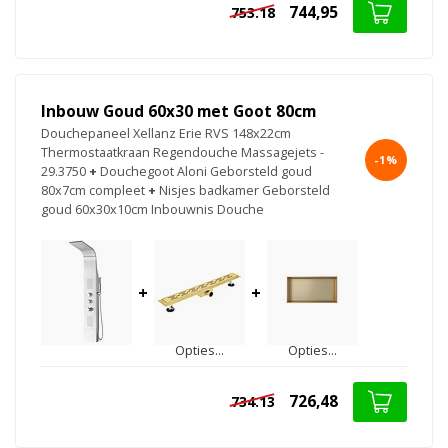
744,95
753.18
Inbouw Goud 60x30 met Goot 80cm
Douchepaneel Xellanz Erie RVS 148x22cm
Thermostaatkraan Regendouche Massagejets -
-1%
29.3750
+
Douchegoot Aloni Geborsteld goud
80x7cm compleet
+
Nisjes badkamer Geborsteld
goud 60x30x10cm Inbouwnis Douche
+
+
Opties...
Opties...
726,48
734.13