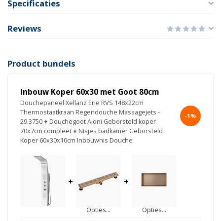
Specificaties
Reviews
Product bundels
Inbouw Koper 60x30 met Goot 80cm
Douchepaneel Xellanz Erie RVS 148x22cm
Thermostaatkraan Regendouche Massagejets -
-1%
29.3750
+
Douchegoot Aloni Geborsteld koper
70x7cm compleet
+
Nisjes badkamer Geborsteld
Koper 60x30x10cm Inbouwnis Douche
+
+
Opties...
Opties...