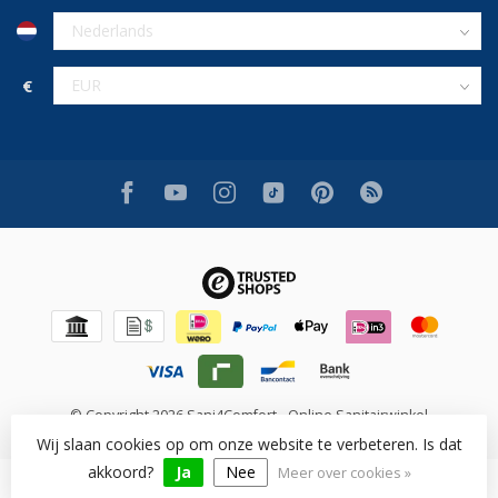
€
© Copyright 2026 Sani4Comfort - Online Sanitairwinkel
Wij slaan cookies op om onze website te verbeteren. Is dat
akkoord?
Ja
Nee
Meer over cookies »
Beoordeling op [review_system] voor [shop_name]: [rating]/10