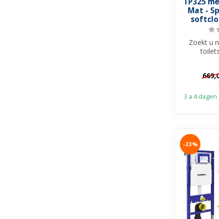
TP325 me
Mat - Sp
softclo
Zoekt u 
toile
hygiënische
dez
669,
3 a 4 dagen
-23%