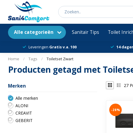
Alle categorieën
Sanitair Tips
Toilet Inri
Leveringen
Gratis v.a. 100
14 dage
Home
/
Tags
/
Toiletset Zwart
Producten getagd met Toilets
27
P
Merken
Alle merken
ALONI
-28%
CREAVIT
GEBERIT