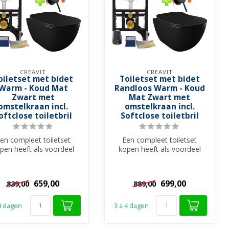
CREAVIT
CREAVIT
oiletset met bidet
Toiletset met bidet
Warm - Koud Mat
Randloos Warm - Koud
Zwart met
Mat Zwart met
omstelkraan incl.
omstelkraan incl.
oftclose toiletbril
Softclose toiletbril
en compleet toiletset
Een compleet toiletset
pen heeft als voordeel
kopen heeft als voordeel
t u alles in een keer bij
dat u alles in een keer bij
elka...
elka...
659,00
699,00
839,00
889,00
 4 dagen
3 a 4 dagen