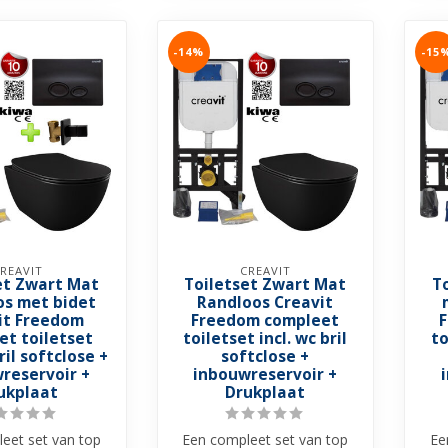
-14%
-15
REAVIT
CREAVIT
et Zwart Mat
Toiletset Zwart Mat
T
os met bidet
Randloos Creavit
it Freedom
Freedom compleet
F
et toiletset
toiletset incl. wc bril
to
ril softclose +
softclose +
reservoir +
inbouwreservoir +
ukplaat
Drukplaat
eet set van top
Een compleet set van top
Ee