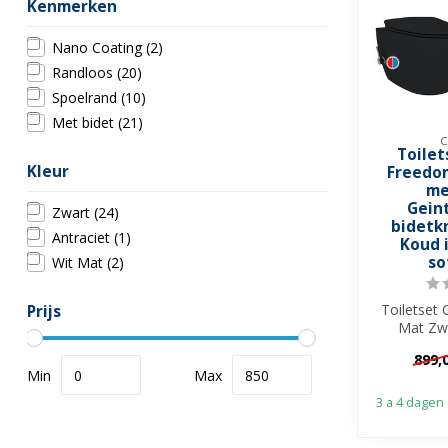
Kenmerken
Nano Coating
(2)
Randloos
(20)
Spoelrand
(10)
Met bidet
(21)
C
Toilet
Kleur
Freedo
me
Gein
Zwart
(24)
bidetk
Antraciet
(1)
Koud i
so
Wit Mat
(2)
Toiletset
Prijs
Mat Zwa
Geintegre
899,
War
Min
Max
3 a 4 dagen