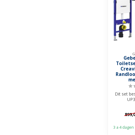
G
Gebe
Toilets
Creav
Randloo
me
Dit set bes
UP3
inbouwres
Zwart
899,
3 a 4 dagen