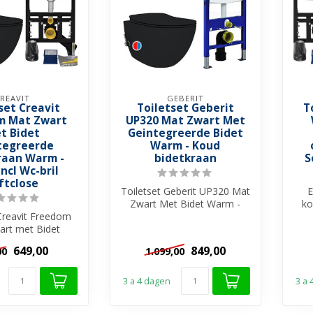
REAVIT
GEBERIT
set Creavit
Toiletset Geberit
T
m Mat Zwart
UP320 Mat Zwart Met
t Bidet
Geintegreerde Bidet
tegreerde
Warm - Koud
raan Warm -
bidetkraan
S
ncl Wc-bril
ftclose
Toiletset Geberit UP320 Mat
E
Zwart Met Bidet Warm -
ko
 Creavit Freedom
Koud Geintegreerde
da
rt met Bidet
bidetkraan...
erde bidetkraan
649,00
849,00
00
1.099,00
m - Ko...
3 a 4 dagen
3 a