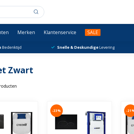
chten
Merken
Klantenservice
SALE
n
Bedenktijd
Snelle & Deskundige
Levering
et Zwart
roducten
-23%
-21