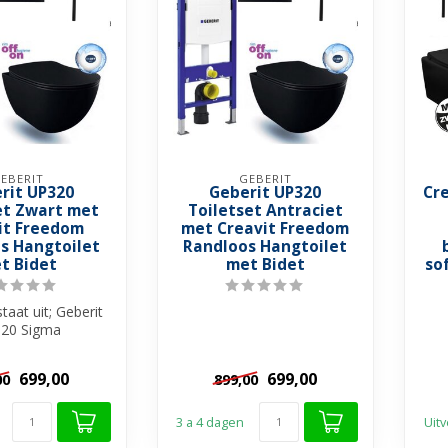
EBERIT
GEBERIT
rit UP320
Geberit UP320
Cre
et Zwart met
Toiletset Antraciet
it Freedom
met Creavit Freedom
s Hangtoilet
Randloos Hangtoilet
t Bidet
met Bidet
sof
taat uit; Geberit
20 Sigma
ervoir met Glans
 bedieni...
699,00
699,00
00
899,00
3 a 4 dagen
Uitv