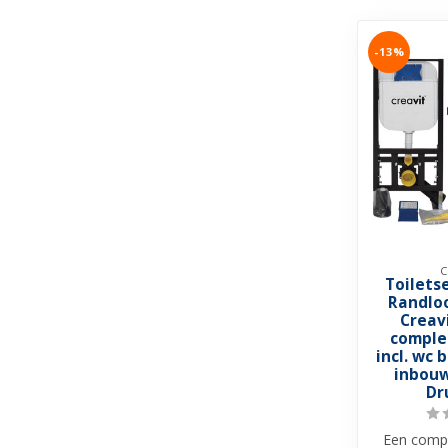
-13%
C
Toilets
Randlo
Creav
comple
incl. wc b
inbouw
Dr
Een compl