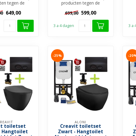
ten tegen de
producten tegen de
pste prijs.
scherpste prijs.
649,00
599,00
00
699,00
s Hangtoil...
Randloos Hangtoil...
3 a 4 dagen
3 a
-25%
-20
REAVIT
ALONI
t toiletset
Creavit toiletset
- Hangtoilet
Zwart - Hangtoilet
Z