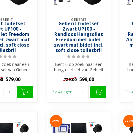
EBERIT
GEBERIT
t toiletset
Geberit toiletset
t UP100 -
Zwart UP100 -
let Freedom
Randloos Hangtoilet
R
et zwart mat
Freedom met bidet
Al
cl. soft close
zwart mat bidet incl.
m
iletbril
soft close toiletbril
p zoek naar een
Bent u op zoek naar een
Be
 set van Geberit
hangtoilet set van Geberit
ha
rendy zwarte
met trendy zwarte
579,00
599,00
00
789,00
gtoilet ...
hangtoilet ...
3 a 4 dagen
3 a
-22%
-27