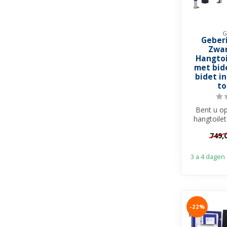
G
Geberi
Zwar
Hangtoi
met bid
bidet in
to
Bent u o
hangtoilet
met t
749,
han
3 a 4 dagen
-22%