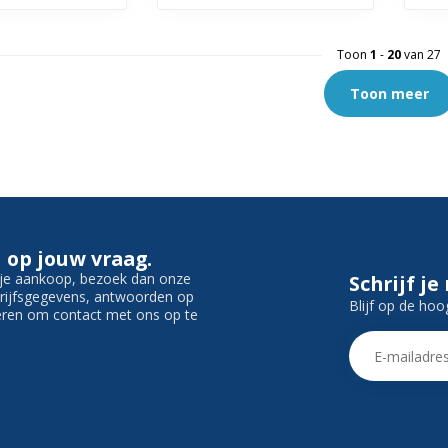
Toon
1
-
20
van 27
Toon meer
 op jouw vraag.
f je aankoop, bezoek dan onze
Schrijf je
edrijfsgegevens, antwoorden op
Blijf op de hoo
ieren om contact met ons op te