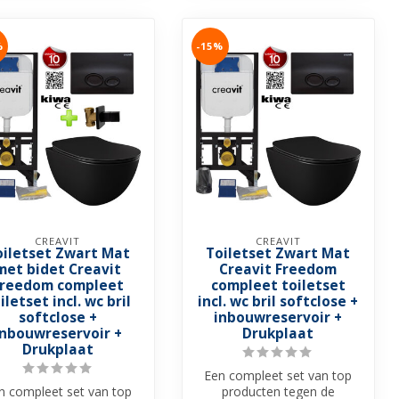
%
-15%
CREAVIT
CREAVIT
oiletset Zwart Mat
Toiletset Zwart Mat
met bidet Creavit
Creavit Freedom
reedom compleet
compleet toiletset
iletset incl. wc bril
incl. wc bril softclose +
softclose +
inbouwreservoir +
inbouwreservoir +
Drukplaat
Drukplaat
Een compleet set van top
n compleet set van top
producten tegen de