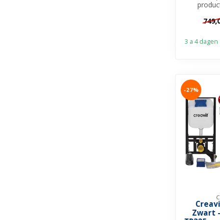
produc
scher
749,
Randloo
3 a 4 dagen
-27%
C
Creavi
Zwart 