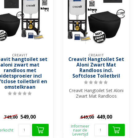
CREAVIT
CREAVIT
avit hangtoilet set
Creavit Hangtoilet Set
aloni zwart mat
Aloni Zwart Mat
randloos met
Randloos incl.
bidetsproeier incl
Softclose Toiletbril
tclose toiletbril en
omstelkraan
Creavit Hangtoilet Set Aloni
Zwart Mat Randloos
Een compleet set van
producten ...
549,00
449,00
749,00
649,00
Informeer
erkocht
naar de
Levertijd