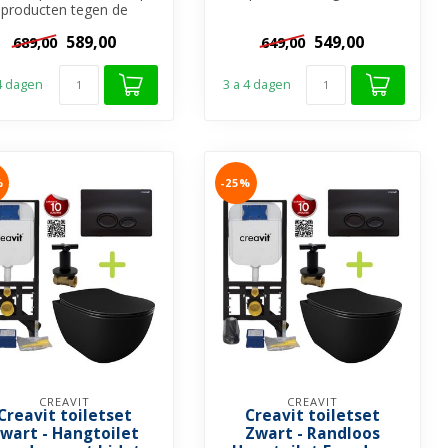
producten tegen de
scherpste prijs.
scherpste prijs.
Voordelig - Goede...
589,00
549,00
689,00
649,00
Hygiënisch met bi...
 4 dagen
3 a 4 dagen
%
-25%
CREAVIT
CREAVIT
Creavit toiletset
Creavit toiletset
wart - Hangtoilet
Zwart - Randloos