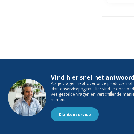
Vind hier snel het antwoord
Als je vragen hebt over onze producten o
klantenservicepagina. Hier vind je onze b
veelgestelde vragen en verschillende man
nemen.
Klantenservice