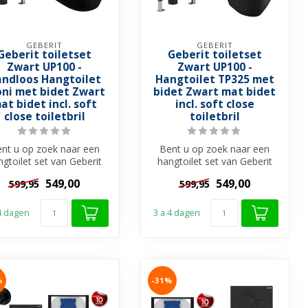
GEBERIT
GEBERIT
Geberit toiletset
Geberit toiletset
Zwart UP100 -
Zwart UP100 -
andloos Hangtoilet
Hangtoilet TP325 met
oni met bidet Zwart
bidet Zwart mat bidet
at bidet incl. soft
incl. soft close
close toiletbril
toiletbril
nt u op zoek naar een
Bent u op zoek naar een
ngtoilet set van Geberit
hangtoilet set van Geberit
met trendy zwarte
met trendy zwarte
549,00
549,00
599,95
599,95
hangtoilet ...
hangtoilet ...
 4 dagen
3 a 4 dagen
%
-31%