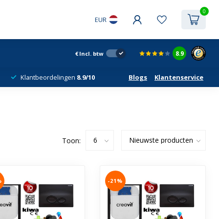
0
EUR
8.9
€
Incl. btw
Klantbeordelingen
8.9/10
Blogs
Klantenservice
Toon:
%
-21%