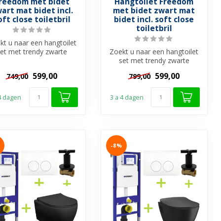
reedom met bidet
Hangtoilet Freedom
art mat bidet incl.
met bidet zwart mat
oft close toiletbril
bidet incl. soft close
toiletbril
kt u naar een hangtoilet
set met trendy zwarte
Zoekt u naar een hangtoilet
toilet en de hygiënische
set met trendy zwarte
b...
hangtoilet en de hygiënische
599,00
599,00
749,00
799,00
b...
 4 dagen
3 a 4 dagen
-8%