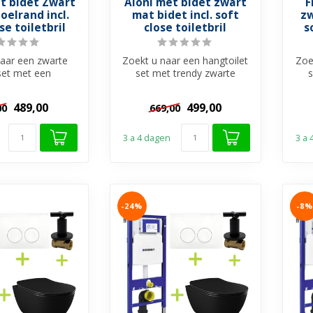
t bidet Zwart
Aloni met bidet zwart
F
oelrand incl.
mat bidet incl. soft
zw
se toiletbril
close toiletbril
s
naar een zwarte
Zoekt u naar een hangtoilet
Zoe
tset met een
set met trendy zwarte
 bidet functie en
hangtoilet en de hygiënische
hang
e voor...
b...
489,00
499,00
00
669,00
3 a 4 dagen
3 a
-24%
-8%