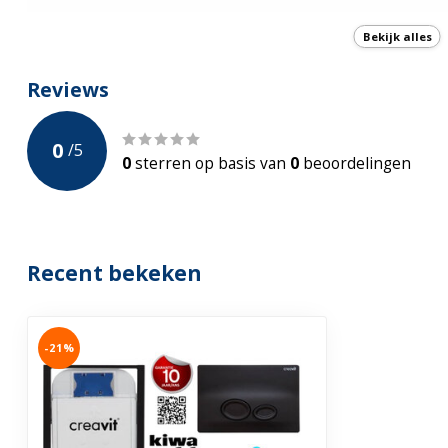
Model bedieningsplaat
GP2002 Mat Z
Bekijk alles
Spoelrand
Met Spoelrand
Reviews
Diepspoel
0
/
5
Met bidet
0
sterren op basis van
0
beoordelingen
Toiletbril
Incl. Soft-close
incl. Bidetkraan
Ja - Warm - Ko
Recent bekeken
Garantie
2 jaar
-21%