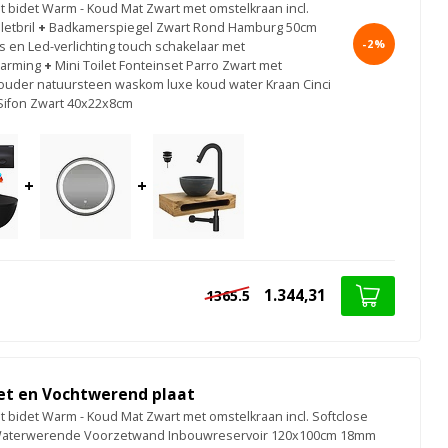
t bidet Warm - Koud Mat Zwart met omstelkraan incl.
letbril
+
Badkamerspiegel Zwart Rond Hamburg 50cm
-2%
s en Led-verlichting touch schakelaar met
warming
+
Mini Toilet Fonteinset Parro Zwart met
der natuursteen waskom luxe koud water Kraan Cinci
Sifon Zwart 40x22x8cm
+
+
1.344,31
1365.5
set en Vochtwerend plaat
t bidet Warm - Koud Mat Zwart met omstelkraan incl. Softclose
aterwerende Voorzetwand Inbouwreservoir 120x100cm 18mm