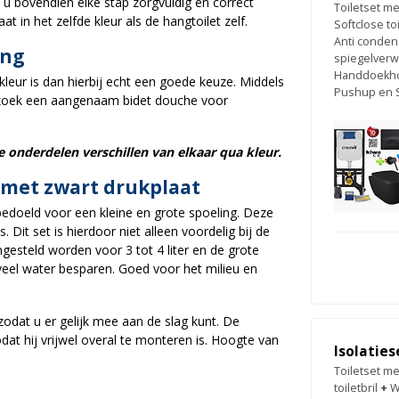
t u bovendien elke stap zorgvuldig en correct
Toiletset me
t in het zelfde kleur als de hangtoilet zelf.
Softclose toi
Anti conden
ing
spiegelver
Handdoekhou
kleur is dan hierbij echt een goede keuze. Middels
Pushup en 
tbezoek een aangenaam bidet douche voor
e onderdelen verschillen van elkaar qua kleur.
l met zwart drukplaat
bedoeld voor een kleine en grote spoeling. Deze
it set is hierdoor niet alleen voordelig bij de
gesteld worden voor 3 tot 4 liter en de grote
s veel water besparen. Goed voor het milieu en
zodat u er gelijk mee aan de slag kunt. De
dat hij vrijwel overal te monteren is. Hoogte van
Isolatie
Toiletset me
toiletbril
+
W