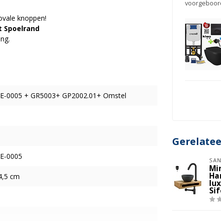
voorgeboor
ovale knoppen!
t Spoelrand
ing.
E-0005 + GR5003+ GP2002.01+ Omstel
Gerelate
E-0005
SAN
Mi
Ha
34,5 cm
lu
Si