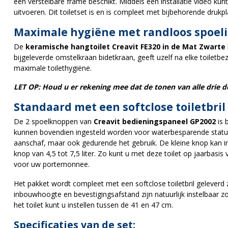
een verstelbare frame beschikt. Middels een installatie video kun
uitvoeren. Dit toiletset is en is compleet met bijbehorende drukplaa
Maximale hygiëne met randloos spoel
De
keramische hangtoilet Creavit FE320 in de Mat Zwarte
bijgeleverde omstelkraan bidetkraan, geeft uzelf na elke toile
maximale toilethygiëne.
LET OP: Houd u er rekening mee dat de tonen van alle drie d
Standaard met een softclose toiletbri
De 2 spoelknoppen van
Creavit bedieningspaneel GP2002
is 
kunnen bovendien ingesteld worden voor waterbesparende status. D
aanschaf, maar ook gedurende het gebruik. De kleine knop kan in
knop van 4,5 tot 7,5 liter. Zo kunt u met deze toilet op jaarbasi
voor uw portemonnee.
Het pakket wordt compleet met een softclose toiletbril geleverd 
inbouwhoogte en bevestigingsafstand zijn natuurlijk instelbaar zo
het toilet kunt u instellen tussen de 41 en 47 cm.
Specificaties van de set: