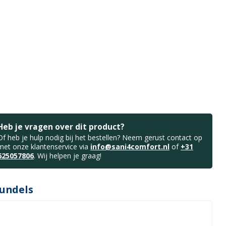
Heb je vragen over dit product?
Of heb je hulp nodig bij het bestellen? Neem gerust contact op
met onze klantenservice via
info@sani4comfort.nl
of
+31
625057806
. Wij helpen je graag!
undels
t