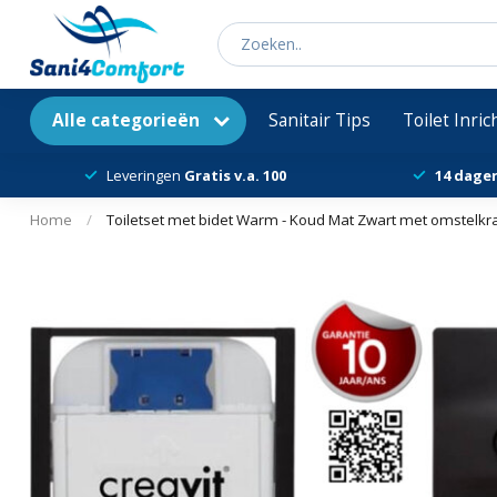
Alle categorieën
Sanitair Tips
Toilet Inri
Leveringen
Gratis v.a. 100
14 dage
Home
/
Toiletset met bidet Warm - Koud Mat Zwart met omstelkraan 