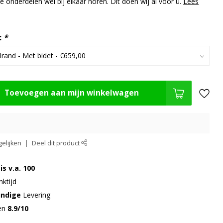
 de onderdelen wel bij elkaar horen. Dit doen wij al voor u.
Lees
:
*
Toevoegen aan mijn winkelwagen
elijken
Deel dit product
is v.a. 100
ktijd
undige
Levering
gen
8.9/10