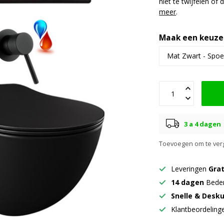
niet te twijfelen of
meer
.
Maak een keuze
3 a 4 dagen
Toevoegen om te verg
Leveringen
Grat
14 dagen
Beden
Snelle & Desk
Klantbeordelin