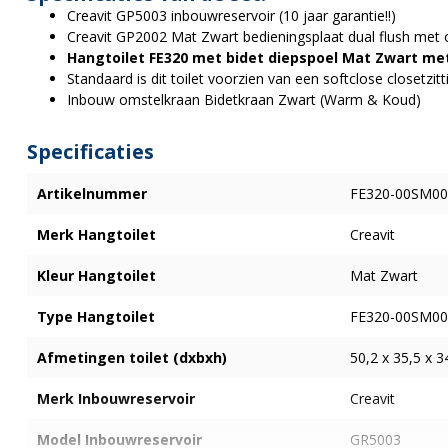
Creavit GP5003 inbouwreservoir (10 jaar garantie!!)
Creavit GP2002 Mat Zwart bedieningsplaat dual flush met 
Hangtoilet FE320 met bidet diepspoel Mat Zwart me
Standaard is dit toilet voorzien van een softclose closetzitt
Inbouw omstelkraan Bidetkraan Zwart (Warm & Koud)
Specificaties
Artikelnummer
FE320-00SM00
Merk Hangtoilet
Creavit
Kleur Hangtoilet
Mat Zwart
Type Hangtoilet
FE320-00SM00
Afmetingen toilet (dxbxh)
50,2 x 35,5 x 
Merk Inbouwreservoir
Creavit
Model Inbouwreservoir
GR5003