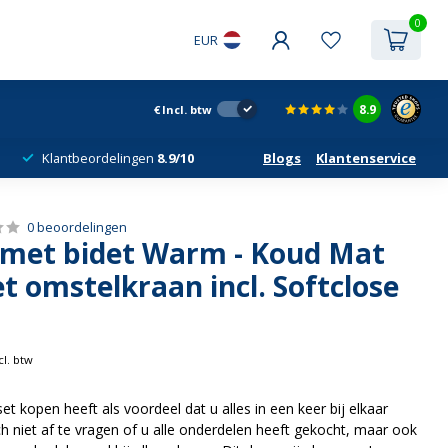
0
EUR
8.9
€
Incl. btw
Klantbeordelingen
8.9/10
Blogs
Klantenservice
0 beoordelingen
t met bidet Warm - Koud Mat
 omstelkraan incl. Softclose
cl. btw
et kopen heeft als voordeel dat u alles in een keer bij elkaar
ch niet af te vragen of u alle onderdelen heeft gekocht, maar ook