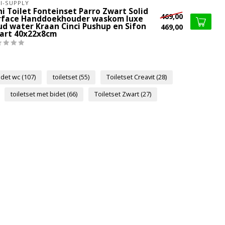
I-SUPPLY
i Toilet Fonteinset Parro Zwart Solid
469,00
rface Handdoekhouder waskom luxe
ud water Kraan Cinci Pushup en Sifon
469,00
art 40x22x8cm
idet wc
(107)
toiletset
(55)
Toiletset Creavit
(28)
toiletset met bidet
(66)
Toiletset Zwart
(27)