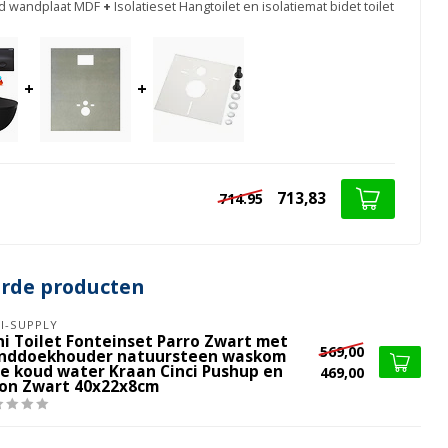
d wandplaat MDF
+
Isolatieset Hangtoilet en isolatiemat bidet toilet
+
+
713,83
714.95
erde producten
I-SUPPLY
ni Toilet Fonteinset Parro Zwart met
569,00
nddoekhouder natuursteen waskom
xe koud water Kraan Cinci Pushup en
469,00
fon Zwart 40x22x8cm