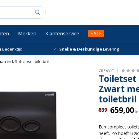
chten
Merken
Klantenservice
SALE
n
Bedenktijd
Snelle & Deskundige
Levering
incl. Softclose toiletbril
CREAVIT
Toiletse
Zwart met
toiletbril
659,00
839
In
Een compleet toilets
heeft. Zo hoeft u zi