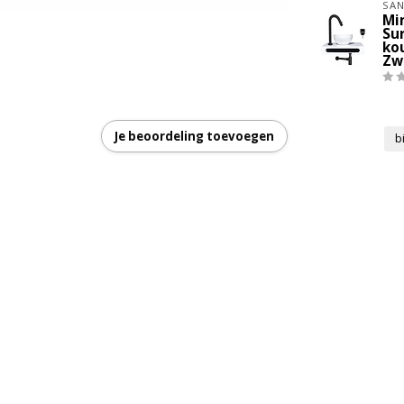
SAN
Min
wart
Su
ko
Zw
Je beoordeling toevoegen
b
ud