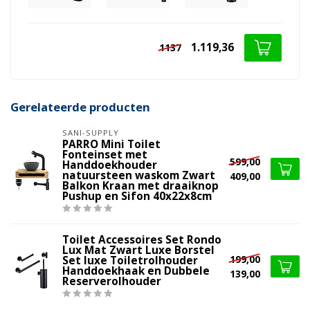
1.119,36
1137
Gerelateerde producten
SANI-SUPPLY
PARRO Mini Toilet
Fonteinset met
599,00
Handdoekhouder
natuursteen waskom Zwart
409,00
Balkon Kraan met draaiknop
Pushup en Sifon 40x22x8cm
Toilet Accessoires Set Rondo
Lux Mat Zwart Luxe Borstel
199,00
Set luxe Toiletrolhouder
Handdoekhaak en Dubbele
139,00
Reserverolhouder