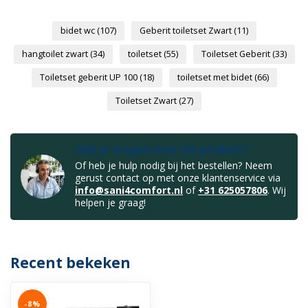
bidet wc
(107)
Geberit toiletset Zwart
(11)
hangtoilet zwart
(34)
toiletset
(55)
Toiletset Geberit
(33)
Toiletset geberit UP 100
(18)
toiletset met bidet
(66)
Toiletset Zwart
(27)
Heb je vragen over dit product?
Of heb je hulp nodig bij het bestellen? Neem
gerust contact op met onze klantenservice via
info@sani4comfort.nl
of
+31 625057806
. Wij
helpen je graag!
Recent bekeken
-8%