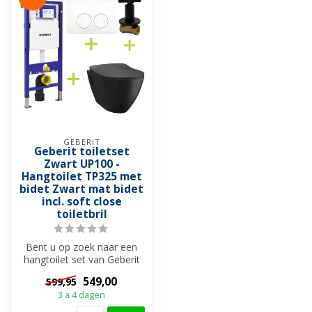
GEBERIT
Geberit toiletset
Zwart UP100 -
Hangtoilet TP325 met
bidet Zwart mat bidet
incl. soft close
toiletbril
Bent u op zoek naar een
hangtoilet set van Geberit
met trendy zwarte
549,00
599,95
hangtoilet ...
3 a 4 dagen