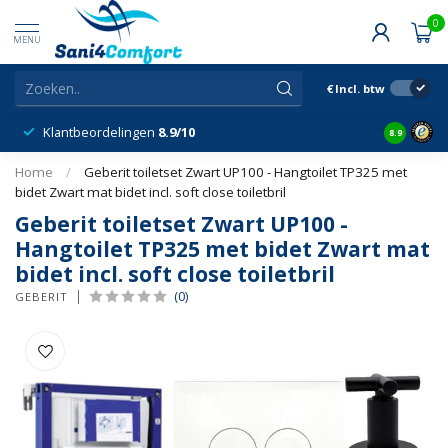
0
MENU
€
Incl. btw
Klantbeordelingen
8.9/10
8.9
Home
/
Geberit toiletset Zwart UP100 - Hangtoilet TP325 met
bidet Zwart mat bidet incl. soft close toiletbril
Geberit toiletset Zwart UP100 -
Hangtoilet TP325 met bidet Zwart mat
bidet incl. soft close toiletbril
(0)
GEBERIT