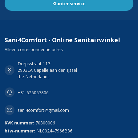
Klantenservice
Sani4Comfort - Online Sanitairwinkel
Alleen correspondentie adres
Dorpsstraat 117
2903LA Capelle aan den Ijssel
the Netherlands
+31 625057806
sani4comfort@gmail.com
KVK nummer:
70800006
btw-nummer:
NL002447966B86