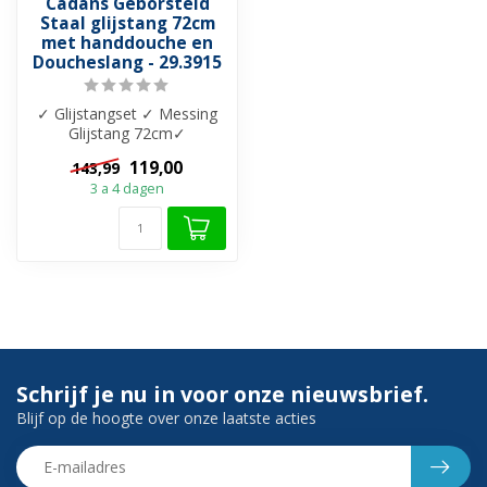
Cadans Geborsteld
Staal glijstang 72cm
met handdouche en
Doucheslang - 29.3915
✓ Glijstangset ✓ Messing
Glijstang 72cm✓
Verstelbaar handdouche 3
119,00
143,99
standen ✓Kunst...
3 a 4 dagen
Schrijf je nu in voor onze nieuwsbrief.
Blijf op de hoogte over onze laatste acties