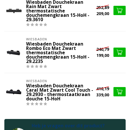
Wiesbaden Douchekraan
Rain Mat Zwart
252,89
thermostatische
209,00
douchemengkraan 15-HoH -
29.3610
WIESBADEN
Wiesbaden Douchekraan
Rombo Eco Mat Zwart
240,79
thermostatische
199,00
douchemengkraan 15-HoH -
29.2235
WIESBADEN
Wiesbaden Douchekraan
410,19
Caral Mat Zwart Cool Touch -
29.2930 - thermostaatkraan
339,00
douche 15-HoH
Heb je vragen over dit product?