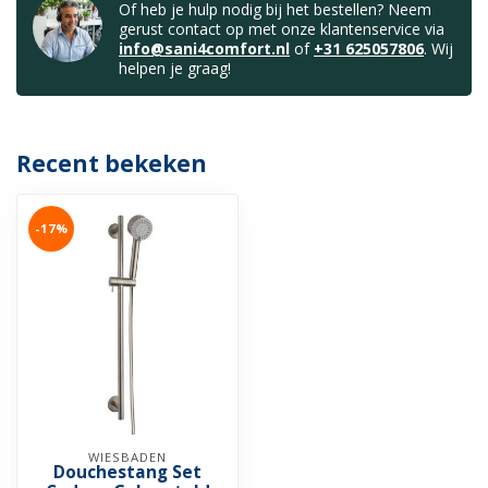
Of heb je hulp nodig bij het bestellen? Neem
gerust contact op met onze klantenservice via
info@sani4comfort.nl
of
+31 625057806
. Wij
helpen je graag!
Recent bekeken
-17%
WIESBADEN
Douchestang Set