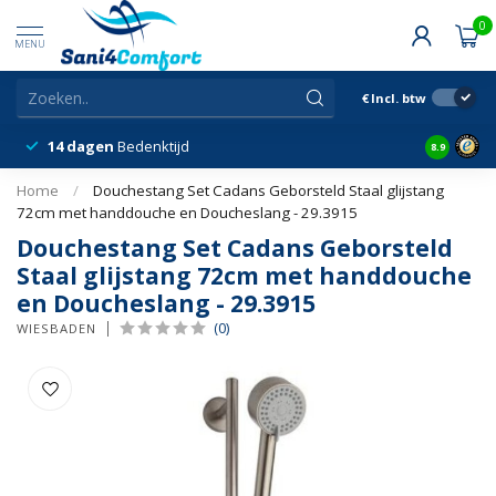
0
MENU
€
Incl. btw
14 dagen
Bedenktijd
Snelle &
8.9
Home
/
Douchestang Set Cadans Geborsteld Staal glijstang
72cm met handdouche en Doucheslang - 29.3915
Douchestang Set Cadans Geborsteld
Staal glijstang 72cm met handdouche
en Doucheslang - 29.3915
(0)
WIESBADEN