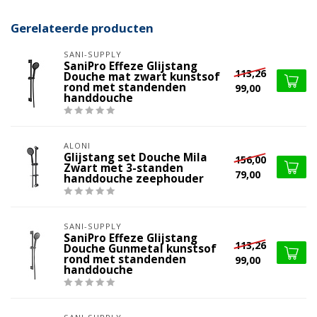
Gerelateerde producten
SANI-SUPPLY
SaniPro Effeze Glijstang
113,26
Douche mat zwart kunstsof
rond met standenden
99,00
handdouche
ALONI
Glijstang set Douche Mila
156,00
Zwart met 3-standen
79,00
handdouche zeephouder
SANI-SUPPLY
SaniPro Effeze Glijstang
113,26
Douche Gunmetal kunstsof
rond met standenden
99,00
handdouche