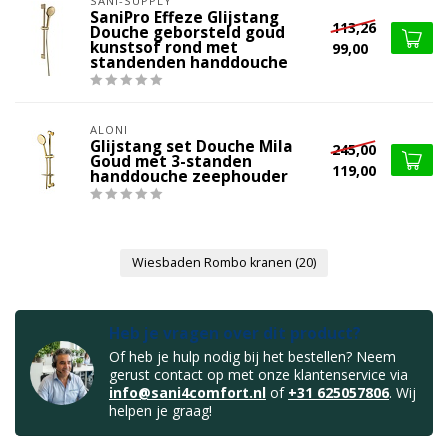
SANI-SUPPLY
SaniPro Effeze Glijstang
113,26
Douche geborsteld goud
kunstsof rond met
99,00
standenden handdouche
ALONI
Glijstang set Douche Mila
245,00
Goud met 3-standen
119,00
handdouche zeephouder
Wiesbaden Rombo kranen
(20)
Heb je vragen over dit product?
Of heb je hulp nodig bij het bestellen? Neem
gerust contact op met onze klantenservice via
info@sani4comfort.nl
of
+31 625057806
. Wij
helpen je graag!