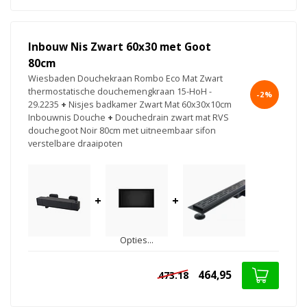
Inbouw Nis Zwart 60x30 met Goot
80cm
Wiesbaden Douchekraan Rombo Eco Mat Zwart
thermostatische douchemengkraan 15-HoH -
-2%
29.2235
+
Nisjes badkamer Zwart Mat 60x30x10cm
Inbouwnis Douche
+
Douchedrain zwart mat RVS
douchegoot Noir 80cm met uitneembaar sifon
verstelbare draaipoten
+
+
Opties...
464,95
473.18