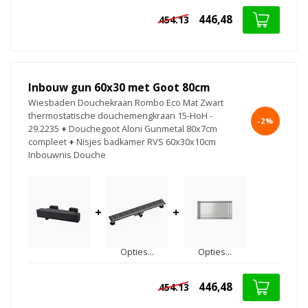
446,48
454.13
Inbouw gun 60x30 met Goot 80cm
Wiesbaden Douchekraan Rombo Eco Mat Zwart
thermostatische douchemengkraan 15-HoH -
-2%
29.2235
+
Douchegoot Aloni Gunmetal 80x7cm
compleet
+
Nisjes badkamer RVS 60x30x10cm
Inbouwnis Douche
+
+
Opties...
Opties...
446,48
454.13