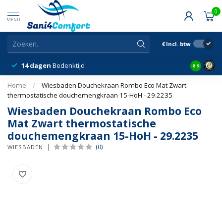
0
MENU
€
Incl. btw
14 dagen
Bedenktijd
Snelle &
8.9
Home
/
Wiesbaden Douchekraan Rombo Eco Mat Zwart
thermostatische douchemengkraan 15-HoH - 29.2235
Wiesbaden Douchekraan Rombo Eco
Mat Zwart thermostatische
douchemengkraan 15-HoH - 29.2235
(0)
WIESBADEN