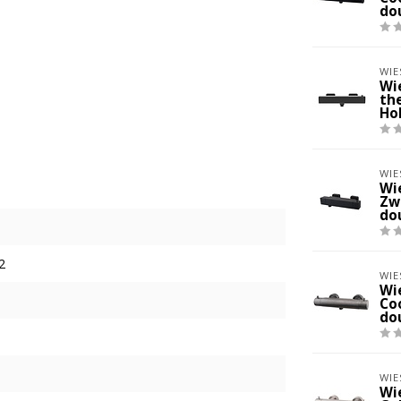
do
WIE
Wi
th
HoH
WIE
Wi
Zw
do
2
WIE
Wi
Co
do
WIE
Wi