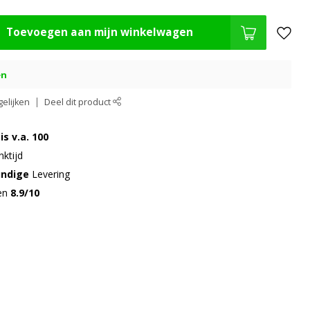
Toevoegen aan mijn winkelwagen
en
elijken
Deel dit product
is v.a. 100
ktijd
undige
Levering
gen
8.9/10