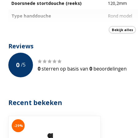
Doorsnede stortdouche (reeks)
120,2mm
Type handdouche
Rond model
Douchearm
Glijstang op h
Bekijk alles
Type kraan
N.v.t.
Reviews
Bediening
Handdouche me
0
/
5
Materiaal
Messing - Kuns
0
sterren op basis van
0
beoordelingen
Met glijstang
In hoogte verstelbaar
Recent bekeken
Montage breedte
123mm
Installatie handleiding
Ja, Nederlands
-29%
Garantie
5 jaar