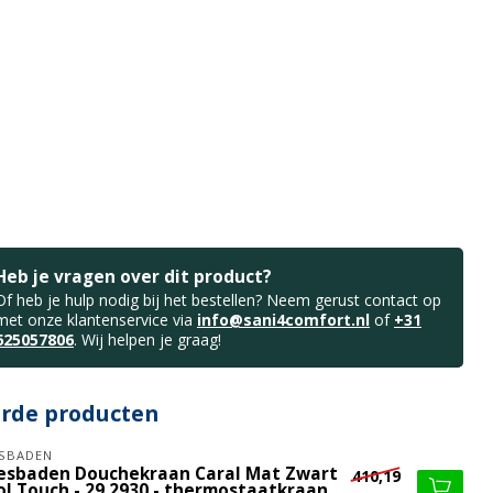
Heb je vragen over dit product?
Of heb je hulp nodig bij het bestellen? Neem gerust contact op
met onze klantenservice via
info@sani4comfort.nl
of
+31
625057806
. Wij helpen je graag!
erde producten
SBADEN
esbaden Douchekraan Caral Mat Zwart
410,19
ol Touch - 29.2930 - thermostaatkraan