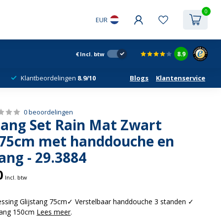
0
EUR
8.9
€
Incl. btw
Klantbeordelingen
8.9/10
Blogs
Klantenservice
0 beoordelingen
ang Set Rain Mat Zwart
g 75cm met handdouche en
ang - 29.3884
0
Incl. btw
essing Glijstang 75cm✓ Verstelbaar handdouche 3 standen ✓
lang 150cm
Lees meer
.