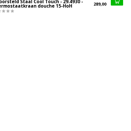
orsteld Staal Cool Touch - 29.4930 -
289,00
ermostaatkraan douche 15-HoH