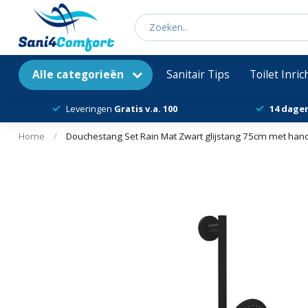
Alle categorieën
Sanitair Tips
Toilet Inri
Leveringen
Gratis v.a. 100
14 dage
Home
/
Douchestang Set Rain Mat Zwart glijstang 75cm met ha