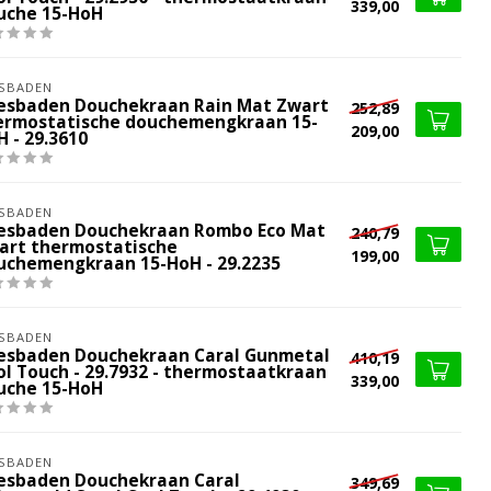
339,00
uche 15-HoH
SBADEN
esbaden Douchekraan Rain Mat Zwart
252,89
ermostatische douchemengkraan 15-
209,00
 - 29.3610
SBADEN
esbaden Douchekraan Rombo Eco Mat
240,79
art thermostatische
199,00
uchemengkraan 15-HoH - 29.2235
SBADEN
esbaden Douchekraan Caral Gunmetal
410,19
ol Touch - 29.7932 - thermostaatkraan
339,00
uche 15-HoH
SBADEN
esbaden Douchekraan Caral
349,69