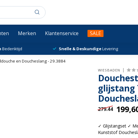
chten
Merken
Klantenservice
SALE
n
Bedenktijd
Snelle & Deskundige
Levering
nddouche en Doucheslang - 29.3884
WIESBADEN
Douchest
glijstan
Douchesl
199,6
279.44
✓ Glijstangset ✓ M
Kunststof Douches