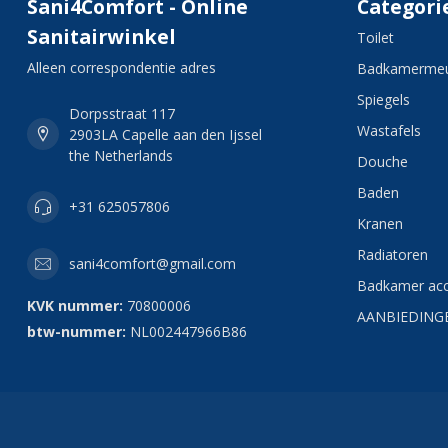
Sani4Comfort - Online
Categori
Sanitairwinkel
Toilet
Alleen correspondentie adres
Badkamermeu
Spiegels
Dorpsstraat 117
Wastafels
2903LA Capelle aan den Ijssel
the Netherlands
Douche
Baden
+31 625057806
Kranen
Radiatoren
sani4comfort@gmail.com
Badkamer acc
KVK nummer:
70800006
AANBIEDING
btw-nummer:
NL002447966B86