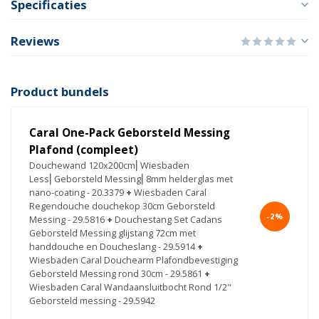
Specificaties
Reviews
Product bundels
Caral One-Pack Geborsteld Messing
Plafond (compleet)
Douchewand 120x200cm⎢Wiesbaden
Less⎢Geborsteld Messing⎢8mm helderglas met
nano-coating - 20.3379
+
Wiesbaden Caral
Regendouche douchekop 30cm Geborsteld
-2%
Messing - 29.5816
+
Douchestang Set Cadans
Geborsteld Messing glijstang 72cm met
handdouche en Doucheslang - 29.5914
+
Wiesbaden Caral Douchearm Plafondbevestiging
Geborsteld Messing rond 30cm - 29.5861
+
Wiesbaden Caral Wandaansluitbocht Rond 1/2"
Geborsteld messing - 29.5942