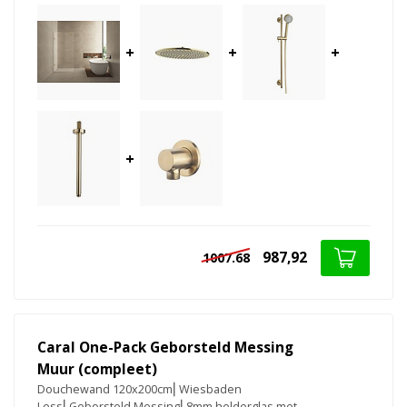
+
+
+
+
987,92
1007.68
Caral One-Pack Geborsteld Messing
Muur (compleet)
Douchewand 120x200cm⎢Wiesbaden
Less⎢Geborsteld Messing⎢8mm helderglas met