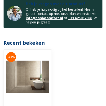
Heb je vragen over dit product?
Of heb je hulp nodig bij het bestellen? Neem
gerust contact op met onze klantenservice via
info@sani4comfort.nl
of
+31 625057806
. Wij
helpen je graag!
Recent bekeken
-29%