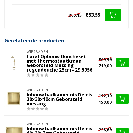
853,55
869.15
Gerelateerde producten
WIESBADEN
Caral Opbouw Doucheset
869,99
met thermostaatkraan
Geborsteld Messing
719,00
regendouche 25cm - 29.5956
WIESBADEN
Inbouw badkamer nis Demis
192,39
30x30x10cm Geborsteld
159,00
messing
WIESBADEN
Inbouw badkamer nis Demis
228,69