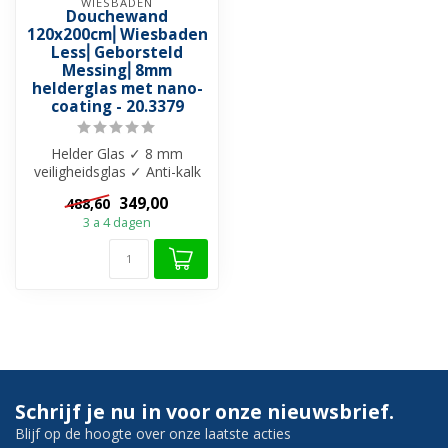
WIESBADEN
Douchewand
120x200cm⎢Wiesbaden
Less⎢Geborsteld
Messing⎢8mm
helderglas met nano-
coating - 20.3379
Helder Glas ✓ 8 mm
veiligheidsglas ✓ Anti-kalk
behandeling ✓ Zonder
349,00
488,60
muurprofiel...
3 a 4 dagen
Schrijf je nu in voor onze nieuwsbrief.
Blijf op de hoogte over onze laatste acties