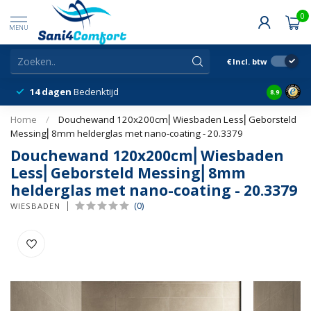
0
MENU
€
Incl. btw
14 dagen
Bedenktijd
Snelle &
8.9
Home
/
Douchewand 120x200cm⎢Wiesbaden Less⎢Geborsteld
Messing⎢8mm helderglas met nano-coating - 20.3379
Douchewand 120x200cm⎢Wiesbaden
Less⎢Geborsteld Messing⎢8mm
helderglas met nano-coating - 20.3379
(0)
WIESBADEN