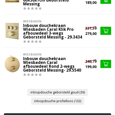
60x30x7cm Geborsteld
189,00
Messing
WIESBADEN
Inbouw douchekraan
337,59
Wiesbaden Caral Klik Pro
afbouwdeel 3-wegs
279,00
Geborsteld Messing - 29.3434
WIESBADEN
Inbouw douchekraan
240,79
Wiesbaden Caral
afbouwdeel Rond 2-wegs
199,00
Geborsteld Messing- 29.5540
inloopdouche geborsteld goud
(30)
inloopdouche profielloos
(132)