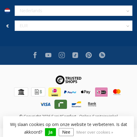
€
© Copyright 2026 Sani4Comfort - Online Sanitairwinkel
Wij slaan cookies op om onze website te verbeteren. Is dat
akkoord?
Ja
Nee
Meer over cookies »
Beoordeling op [review_system] voor [shop_name]: [rating]/10