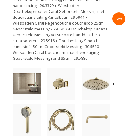
nano-coating - 20.3379
+
Wiesbaden
Douchekophouder Caral Geborsteld Messing met
doucheaansluiting Kantelbaar - 29.5944
+
-2%
Wiesbaden Caral Regendouche douchekop 25cm
Geborsteld messing - 29.5913
+
Douchekop Cadans
Geborsteld Messing verstelbare handdouche 3-
straalsoorten - 29.5916
+
Doucheslang Smooth
kunststof 150 cm Geborsteld Messing - 30.5530
+
Wiesbaden Caral Douchearm muurbevestiging
Geborsteld Messing rond 35cm - 29.5880
+
+
+
+
+