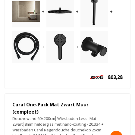
+
+
+
+
+
803,28
820.45
Caral One-Pack Mat Zwart Muur
(compleet)
Douchewand 60x200cm⎢Wiesbaden Less⎢Mat
Zwart⎢8mm helderglas met nano-coating - 20.334
+
Wiesbaden Caral Regendouche douchekop 25cm