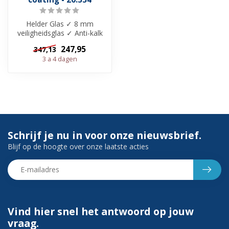
Helder Glas ✓ 8 mm
veiligheidsglas ✓ Anti-kalk
behandeling ✓ Zonder
247,95
347,13
muurprofiel...
3 a 4 dagen
Schrijf je nu in voor onze nieuwsbrief.
Blijf op de hoogte over onze laatste acties
Vind hier snel het antwoord op jouw
vraag.