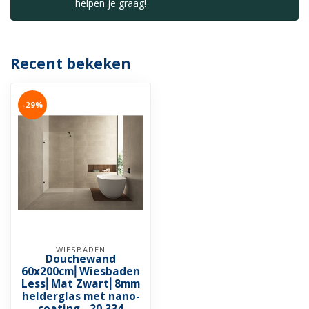
helpen je graag!
Recent bekeken
-29%
WIESBADEN
Douchewand
60x200cm⎢Wiesbaden
Less⎢Mat Zwart⎢8mm
helderglas met nano-
coating - 20.334