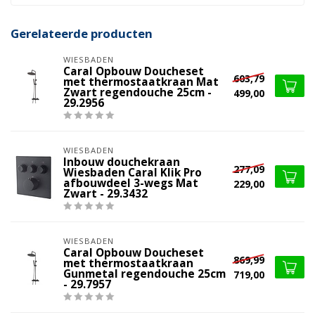
Gerelateerde producten
WIESBADEN
Caral Opbouw Doucheset
603,79
met thermostaatkraan Mat
Zwart regendouche 25cm -
499,00
29.2956
WIESBADEN
Inbouw douchekraan
277,09
Wiesbaden Caral Klik Pro
afbouwdeel 3-wegs Mat
229,00
Zwart - 29.3432
WIESBADEN
Caral Opbouw Doucheset
869,99
met thermostaatkraan
Gunmetal regendouche 25cm
719,00
- 29.7957