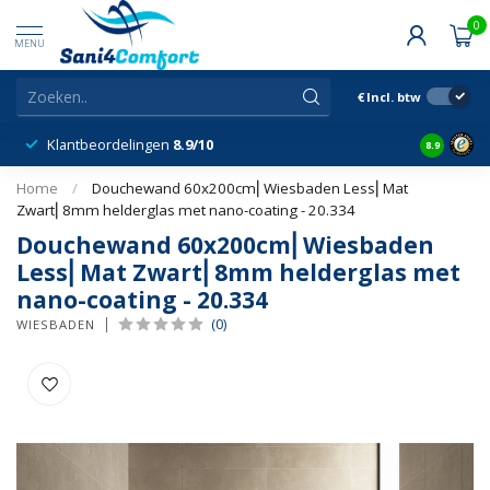
0
MENU
€
Incl. btw
Klantbeordelingen
8.9/10
8.9
Home
/
Douchewand 60x200cm⎢Wiesbaden Less⎢Mat
Zwart⎢8mm helderglas met nano-coating - 20.334
Douchewand 60x200cm⎢Wiesbaden
Less⎢Mat Zwart⎢8mm helderglas met
nano-coating - 20.334
(0)
WIESBADEN