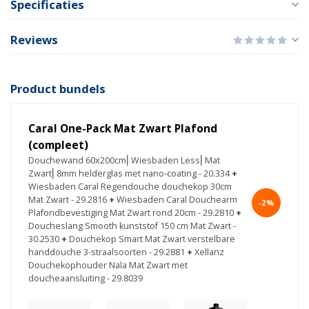
Specificaties
Reviews
Product bundels
Caral One-Pack Mat Zwart Plafond
(compleet)
Douchewand 60x200cm⎢Wiesbaden Less⎢Mat
Zwart⎢8mm helderglas met nano-coating - 20.334
+
Wiesbaden Caral Regendouche douchekop 30cm
Mat Zwart - 29.2816
+
Wiesbaden Caral Douchearm
-2%
Plafondbevestiging Mat Zwart rond 20cm - 29.2810
+
Doucheslang Smooth kunststof 150 cm Mat Zwart -
30.2530
+
Douchekop Smart Mat Zwart verstelbare
handdouche 3-straalsoorten - 29.2881
+
Xellanz
Douchekophouder Nala Mat Zwart met
doucheaansluiting - 29.8039