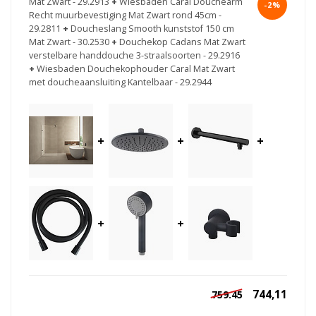
Mat Zwart - 29.2913
+
Wiesbaden Caral Douchearm
-2%
Recht muurbevestiging Mat Zwart rond 45cm -
29.2811
+
Doucheslang Smooth kunststof 150 cm
Mat Zwart - 30.2530
+
Douchekop Cadans Mat Zwart
verstelbare handdouche 3-straalsoorten - 29.2916
+
Wiesbaden Douchekophouder Caral Mat Zwart
met doucheaansluiting Kantelbaar - 29.2944
+
+
+
+
+
744,11
759.45