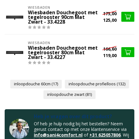
WIESBADEN
Wiesbaden Douchegoot met
175,00
tegelrooster 90cm Mat
125,00
Zwart - 33.4228
WIESBADEN
Wiesbaden Douchegoot met
166,60
tegelrooster 80cm Mat
119,00
Zwart - 33.4227
inloopdouche 60cm
(17)
inloopdouche profielloos
(132)
inloopdouche zwart
(81)
Heb je vragen over dit product?
Of heb je hulp nodig bij het bestellen? Neem
gerust contact op met onze klantenservice via
info@sani4comfort.nl
of
+31 625057806
. Wij