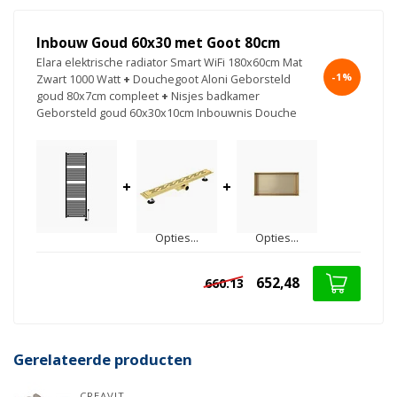
Inbouw Goud 60x30 met Goot 80cm
Elara elektrische radiator Smart WiFi 180x60cm Mat
-1%
Zwart 1000 Watt
+
Douchegoot Aloni Geborsteld
goud 80x7cm compleet
+
Nisjes badkamer
Geborsteld goud 60x30x10cm Inbouwnis Douche
+
+
Opties...
Opties...
652,48
660.13
Gerelateerde producten
CREAVIT