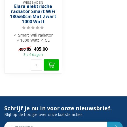
WIESBADEN
Elara elektrische
radiator Smart WiFi
180x60cm Mat Zwart
1000 Watt
✓ Smart Wifi radiator
✓1000 Watt ✓ CE
gecertificeerd ✓ Materiaal:
405,00
490,05
Staal ✓Digital...
3 a 4 dagen
Schrijf je nu in voor onze nieuwsbrief.
Blijf op de hoogte over onze laatste acties