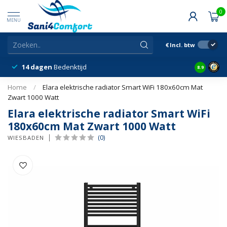
0
MENU
€
Incl. btw
14 dagen
Bedenktijd
Snelle &
8.9
Home
/
Elara elektrische radiator Smart WiFi 180x60cm Mat
Zwart 1000 Watt
Elara elektrische radiator Smart WiFi
180x60cm Mat Zwart 1000 Watt
(0)
WIESBADEN