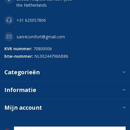
the Netherlands
+31 625057806
sani4comfort@gmail.com
KVK nummer:
70800006
btw-nummer:
NL002447966B86
Categorieën
Informatie
Mijn account