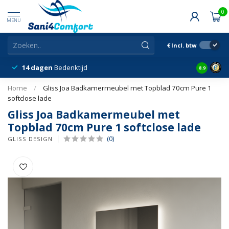
0
MENU
€
Incl. btw
14 dagen
Bedenktijd
Snelle &
8.9
Home
/
Gliss Joa Badkamermeubel met Topblad 70cm Pure 1
softclose lade
Gliss Joa Badkamermeubel met
Topblad 70cm Pure 1 softclose lade
(0)
GLISS DESIGN