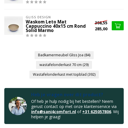
GLISS DESIGN
Waskom Leto Mat
308,55
Cappuccino 40x15 cm Rond
285,00
Solid Marmo
Badkamermeubel Gliss Joa
(84)
wastafelonderkast 70 cm
(29)
Wastafelonderkast met topblad
(392)
Heb je vragen over dit product?
Of heb je hulp nodig bij het bestellen? Neem
gerust contact op met onze klantenservice via
info@sani4comfort.nl
of
+31 625057806
. Wij
helpen je graag!