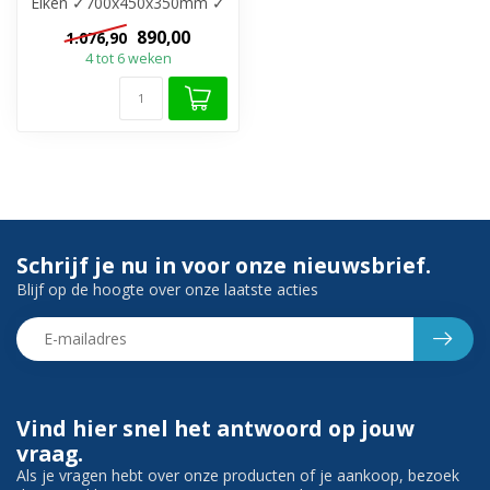
Eiken ✓700x450x350mm ✓
Incl. bovenblad ✓
890,00
1.076,90
Bovenblad zonde...
4 tot 6 weken
Schrijf je nu in voor onze nieuwsbrief.
Blijf op de hoogte over onze laatste acties
Vind hier snel het antwoord op jouw
vraag.
Als je vragen hebt over onze producten of je aankoop, bezoek