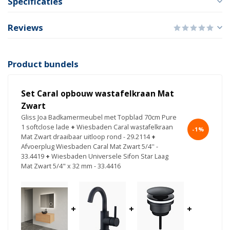
Specificaties
Reviews
Product bundels
Set Caral opbouw wastafelkraan Mat
Zwart
Gliss Joa Badkamermeubel met Topblad 70cm Pure
1 softclose lade
+
Wiesbaden Caral wastafelkraan
-1%
Mat Zwart draaibaar uitloop rond - 29.2114
+
Afvoerplug Wiesbaden Caral Mat Zwart 5/4'' -
33.4419
+
Wiesbaden Universele Sifon Star Laag
Mat Zwart 5/4" x 32 mm - 33.4416
+
+
+