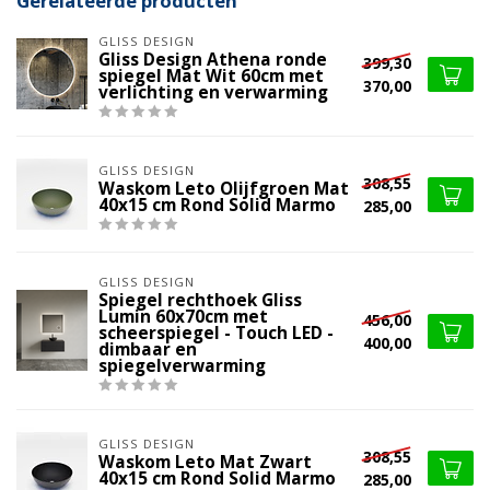
Gerelateerde producten
GLISS DESIGN
Gliss Design Athena ronde
399,30
spiegel Mat Wit 60cm met
370,00
verlichting en verwarming
GLISS DESIGN
308,55
Waskom Leto Olijfgroen Mat
40x15 cm Rond Solid Marmo
285,00
GLISS DESIGN
Spiegel rechthoek Gliss
Lumin 60x70cm met
456,00
scheerspiegel - Touch LED -
400,00
dimbaar en
spiegelverwarming
GLISS DESIGN
308,55
Waskom Leto Mat Zwart
40x15 cm Rond Solid Marmo
285,00