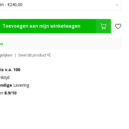
Toevoegen aan mijn winkelwagen
en
elijken
Deel dit product
is v.a. 100
ktijd
undige
Levering
gen
8.9/10