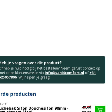
Heb je vragen over dit product?
Of heb je hulp nodig bij het bestellen? Neem gerust contact op
met onze klantenservice via
info@sani4comfort.nl
of
+31
625057806
. Wij helpen je graag!
erde producten
AVIT
49,00
uchebak Sifon Douchesifon 90mm -