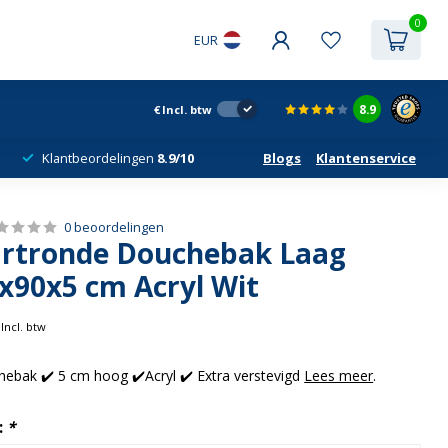
0
EUR
8.9
€
Incl. btw
Klantbeordelingen
8.9/10
Blogs
Klantenservice
0 beoordelingen
artronde Douchebak Laag
x90x5 cm Acryl Wit
Incl. btw
ebak ✔️ 5 cm hoog ✔️Acryl ✔️ Extra verstevigd
Lees meer
.
:
*