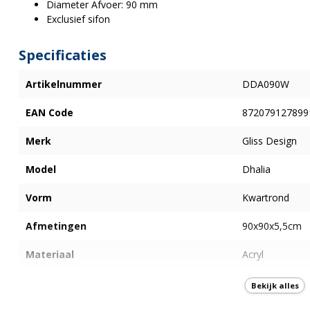
Diameter Afvoer: 90 mm
Exclusief sifon
Specificaties
Artikelnummer
DDA090W
EAN Code
872079127899
Merk
Gliss Design
Model
Dhalia
Vorm
Kwartrond
Afmetingen
90x90x5,5cm
Materiaal
Acryl
Kleur
Wit
Bekijk alles