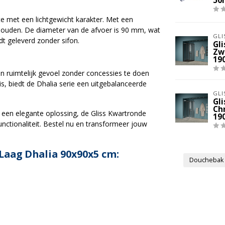
50
 met een lichtgewicht karakter. Met een
behouden. De diameter van de afvoer is 90 mm, wat
GLI
dt geleverd zonder sifon.
Gl
Zw
19
 ruimtelijk gevoel zonder concessies te doen
is, biedt de Dhalia serie een uitgebalanceerde
GLI
Gl
Ch
een elegante oplossing, de Gliss Kwartronde
19
unctionaliteit. Bestel nu en transformeer jouw
aag Dhalia 90x90x5 cm:
Douchebak