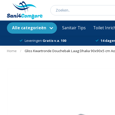
Alle categorieën
Sanitair Tips
Toilet Inri
Leveringen
Gratis v.a. 100
14 dage
Home
/
Gliss Kwartronde Douchebak Laag Dhalia 90x90x5 cm Acr