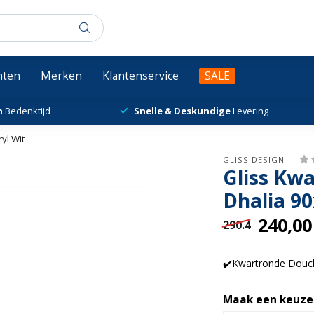
chten
Merken
Klantenservice
SALE
n
Bedenktijd
Snelle & Deskundige
Levering
yl Wit
GLISS DESIGN
Gliss Kw
Dhalia 90
240,00
290.4
✔️Kwartronde Douch
Maak een keuze