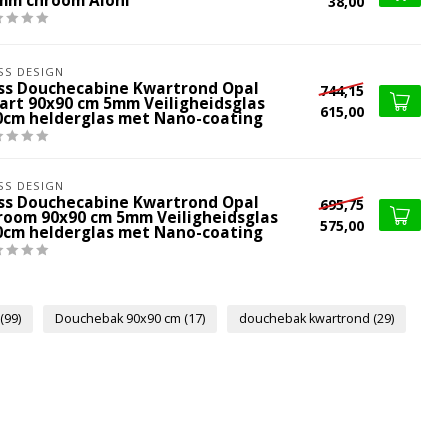
mm chroom Aloni
38,00
SS DESIGN
iss Douchecabine Kwartrond Opal
744,15
art 90x90 cm 5mm Veiligheidsglas
615,00
0cm helderglas met Nano-coating
SS DESIGN
iss Douchecabine Kwartrond Opal
695,75
room 90x90 cm 5mm Veiligheidsglas
575,00
0cm helderglas met Nano-coating
(99)
Douchebak 90x90 cm
(17)
douchebak kwartrond
(29)