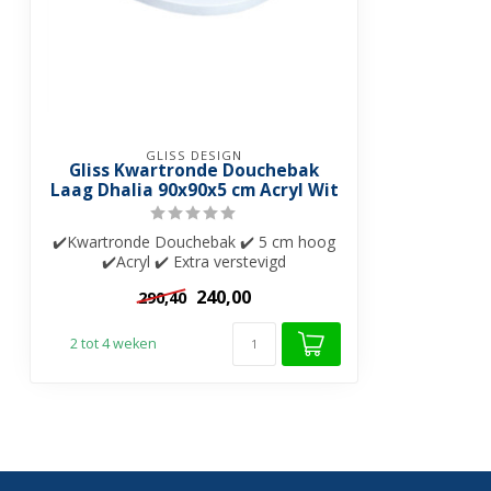
GLISS DESIGN
Gliss Kwartronde Douchebak
Laag Dhalia 90x90x5 cm Acryl Wit
✔️Kwartronde Douchebak ✔️ 5 cm hoog
✔️Acryl ✔️ Extra verstevigd
240,00
290,40
2 tot 4 weken