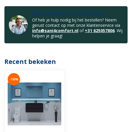
Heb je vragen over dit product?
Of heb je hulp nodig bij het bestellen? Neem
gerust contact op met onze klantenservice via
info@sani4comfort.nl
of
+31 625057806
. Wij
helpen je graag!
Recent bekeken
-16%