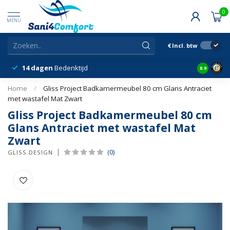
0
MENU
€
Incl. btw
14 dagen
Bedenktijd
Snelle &
8.9
Home
/
Gliss Project Badkamermeubel 80 cm Glans Antraciet
met wastafel Mat Zwart
Gliss Project Badkamermeubel 80 cm
Glans Antraciet met wastafel Mat
Zwart
(0)
GLISS DESIGN