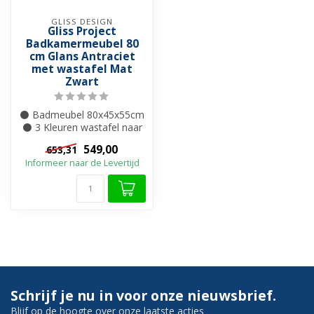
GLISS DESIGN
Gliss Project
Badkamermeubel 80
cm Glans Antraciet
met wastafel Mat
Zwart
⚫ Badmeubel 80x45x55cm
⚫ 3 Kleuren wastafel naar
keuze ⚫Kraangat naar
549,00
653,31
keuze ⚫ MD...
Informeer naar de Levertijd
Schrijf je nu in voor onze nieuwsbrief.
Blijf op de hoogte over onze laatste acties