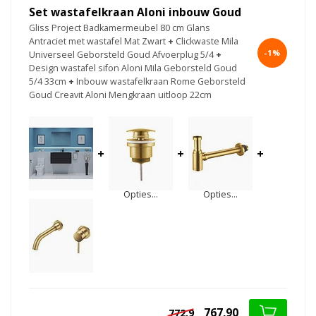
Set wastafelkraan Aloni inbouw Goud
Gliss Project Badkamermeubel 80 cm Glans
Antraciet met wastafel Mat Zwart
+
Clickwaste Mila
-1%
Universeel Geborsteld Goud Afvoerplug 5/4
+
Design wastafel sifon Aloni Mila Geborsteld Goud
5/4 33cm
+
Inbouw wastafelkraan Rome Geborsteld
Goud Creavit Aloni Mengkraan uitloop 22cm
+
+
+
Opties...
Opties...
767,90
772.9