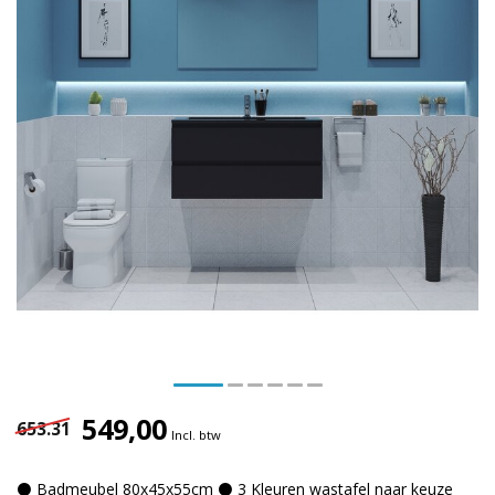
549,00
653.31
Incl. btw
⚫ Badmeubel 80x45x55cm ⚫ 3 Kleuren wastafel naar keuze