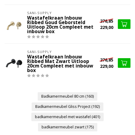
SANI-SUPPLY
Wastafelkraan Inbouw
276,85
Ribbed Goud Geborsteld
Uitloop 20cm Compleet met
229,00
inbouw box
SANI-SUPPLY
Wastafelkraan Inbouw
276,85
Ribbed Mat Zwart Uitloop
20cm Compleet met inbouw
229,00
box
Badkamermeubel 80 cm
(160)
Badkamermeubel Gliss Project
(192)
badkamermeubel met wastafel
(401)
badkamermeubel zwart
(175)