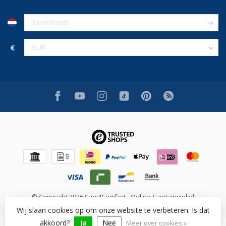
€
© Copyright 2026 Sani4Comfort - Online Sanitairwinkel
Wij slaan cookies op om onze website te verbeteren. Is dat
akkoord?
Ja
Nee
Meer over cookies »
Beoordeling op [review_system] voor [shop_name]: [rating]/10