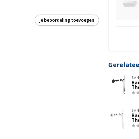
Je beoordeling toevoegen
n
Gerelate
SAN
Ba
Th
SAN
Ba
Th