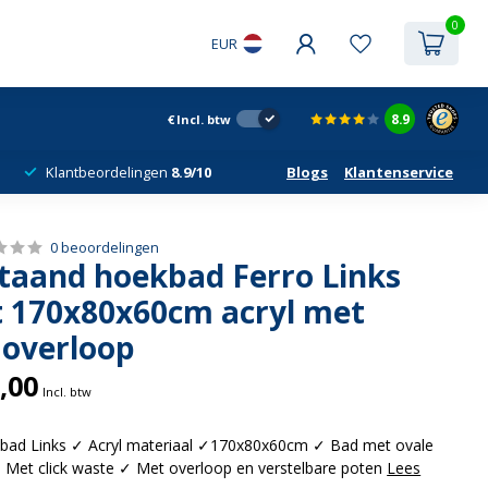
0
EUR
8.9
€
Incl. btw
Klantbeordelingen
8.9/10
Blogs
Klantenservice
0 beoordelingen
staand hoekbad Ferro Links
t 170x80x60cm acryl met
 overloop
,00
Incl. btw
ekbad Links ✓ Acryl materiaal ✓170x80x60cm ✓ Bad met ovale
 Met click waste ✓ Met overloop en verstelbare poten
Lees