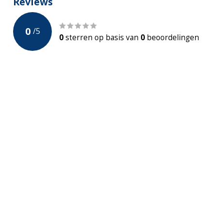
Reviews
Diepte
80cm
0
/
5
Hoogte
60cm
0
sterren op basis van
0
beoordelingen
Incl. afvoer
Incl. overloop
Aantal personen
max 2 persone
Diameter afvoergat
50 mm
Garantie
5 jaar