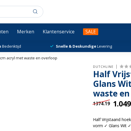
chten
Merken
Klantenservice
SALE
n
Bedenktijd
Snelle & Deskundige
Levering
0cm acryl met waste en overloop
DUTCHLINE
Half Vrij
Glans Wi
waste en
1.049
1374.19
Half Vrijstaand ho
vorm ✓ Glans Wit ✓