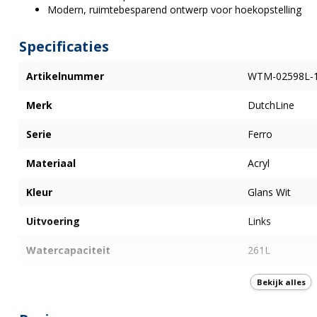
Modern, ruimtebesparend ontwerp voor hoekopstelling
Specificaties
Artikelnummer
WTM-02598L-
Merk
DutchLine
Serie
Ferro
Materiaal
Acryl
Kleur
Glans Wit
Uitvoering
Links
Watercapaciteit
261L
Afmetingen
170x80x60 cm
Bekijk alles
Breedte
170cm