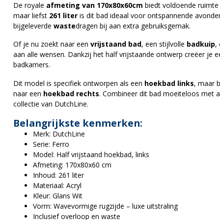
De royale
afmeting van 170x80x60cm
biedt voldoende ruimte 
maar liefst
261 liter
is dit bad ideaal voor ontspannende avonde
bijgeleverde
waste
dragen bij aan extra gebruiksgemak.
Of je nu zoekt naar een
vrijstaand bad
, een stijlvolle
badkuip
,
aan alle wensen. Dankzij het half vrijstaande ontwerp creëer je een
badkamers.
Dit model is specifiek ontworpen als een
hoekbad links
, maar b
naar een
hoekbad rechts
. Combineer dit bad moeiteloos met 
collectie van DutchLine.
Belangrijkste kenmerken:
Merk: DutchLine
Serie: Ferro
Model: Half vrijstaand hoekbad, links
Afmeting: 170x80x60 cm
Inhoud: 261 liter
Materiaal: Acryl
Kleur: Glans Wit
Vorm: Wavevormige rugzijde – luxe uitstraling
Inclusief overloop en waste