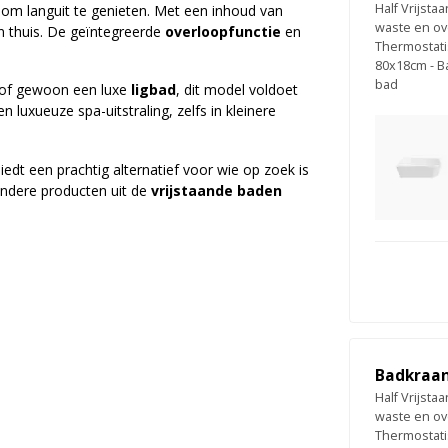
Half Vrijst
om languit te genieten. Met een inhoud van
waste en ov
n thuis. De geïntegreerde
overloopfunctie
en
Thermostat
80x18cm - Ba
bad
 of gewoon een luxe
ligbad
, dit model voldoet
 luxueuze spa-uitstraling, zelfs in kleinere
iedt een prachtig alternatief voor wie op zoek is
andere producten uit de
vrijstaande baden
Badkraan
Half Vrijst
waste en ov
Thermostat