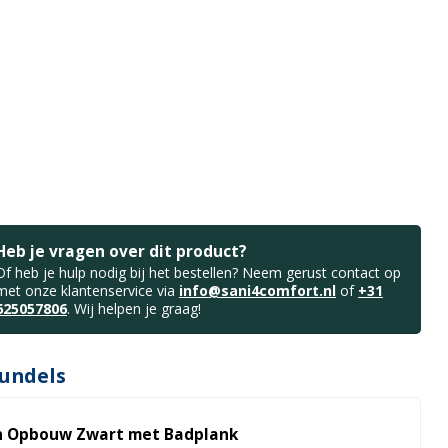
Heb je vragen over dit product?
Of heb je hulp nodig bij het bestellen? Neem gerust contact op
met onze klantenservice via
info@sani4comfort.nl
of
+31
625057806
. Wij helpen je graag!
undels
n Opbouw Zwart met Badplank