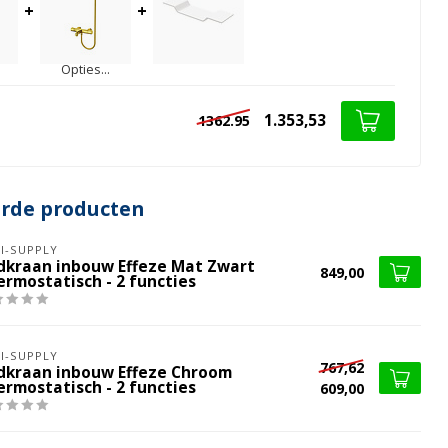
+
+
Opties...
1.353,53
1362.95
erde producten
I-SUPPLY
dkraan inbouw Effeze Mat Zwart
849,00
ermostatisch - 2 functies
I-SUPPLY
767,62
dkraan inbouw Effeze Chroom
ermostatisch - 2 functies
609,00