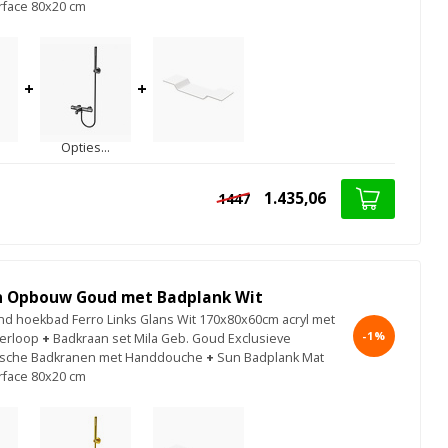
urface 80x20 cm
+
+
Opties...
1.435,06
1447
 Opbouw Goud met Badplank Wit
aand hoekbad Ferro Links Glans Wit 170x80x60cm acryl met
-1%
erloop
+
Badkraan set Mila Geb. Goud Exclusieve
ische Badkranen met Handdouche
+
Sun Badplank Mat
urface 80x20 cm