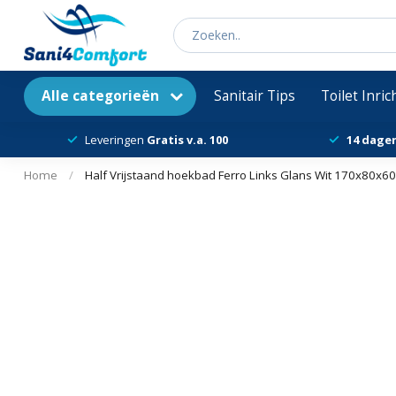
Alle categorieën
Sanitair Tips
Toilet Inri
Leveringen
Gratis v.a. 100
14 dage
Home
/
Half Vrijstaand hoekbad Ferro Links Glans Wit 170x80x6