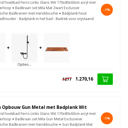
aand hoekbad Ferro Links Glans Wit 170x80x60cm acryl met
erloop
+
Badkraan set Mila Mat Zwart Exclusive
-1%
ische Badkranen met Handdouche
+
Badplank hout
dhouder - Badplank in het bad - Badrek voor vrijstaand
+
+
Opties...
1.270,16
1277
 Opbouw Gun Metal met Badplank Wit
aand hoekbad Ferro Links Glans Wit 170x80x60cm acryl met
-1%
erloop
+
Badkraan set Mila Gun Metal Exclusieve
ische Badkranen met Handdouche
+
Sun Badplank Mat