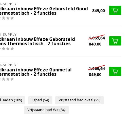
I-SUPPLY
dkraan inbouw Effeze Geborsteld Goud
849,00
ermostatisch - 2 functies
I-SUPPLY
1.069,64
dkraan inbouw Effeze Geborsteld
ons Thermostatisch - 2 functies
849,00
I-SUPPLY
1.069,64
dkraan inbouw Effeze Gunmetal
ermostatisch - 2 functies
849,00
yl Baden
(109)
ligbad
(54)
Vrijstaand bad ovaal
(95)
Vrijstaand bad Wit
(84)