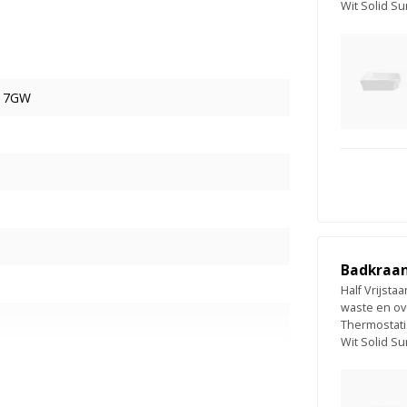
Wit Solid S
17GW
Badkraan
Half Vrijst
waste en ov
Thermostat
Wit Solid S