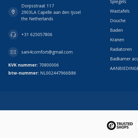
Spiegels
Dorpsstraat 117
Wastafels
2903LA Capelle aan den Ijssel
the Netherlands
Douche
Baden
+31 625057806
Kranen
Radiatoren
sani4comfort@gmail.com
Badkamer acc
KVK nummer:
70800006
AANBIEDING
btw-nummer:
NL002447966B86