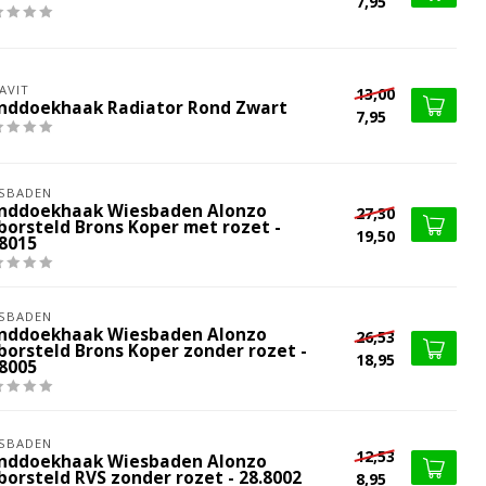
7,95
AVIT
13,00
nddoekhaak Radiator Rond Zwart
7,95
SBADEN
nddoekhaak Wiesbaden Alonzo
27,30
borsteld Brons Koper met rozet -
19,50
.8015
SBADEN
nddoekhaak Wiesbaden Alonzo
26,53
borsteld Brons Koper zonder rozet -
18,95
.8005
SBADEN
12,53
nddoekhaak Wiesbaden Alonzo
borsteld RVS zonder rozet - 28.8002
8,95