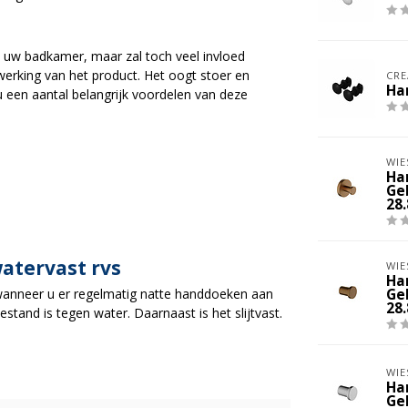
in uw badkamer, maar zal toch veel invloed
werking van het product. Het oogt stoer en
CRE
Ha
u een aantal belangrijk voordelen van deze
WIE
Ha
Ge
28
atervast rvs
WIE
Ha
et wanneer u er regelmatig natte handdoeken aan
Ge
28
stand is tegen water. Daarnaast is het slijtvast.
WIE
Ha
Ge