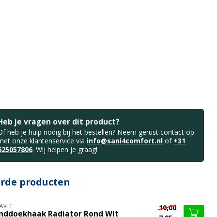
Heb je vragen over dit product?
Of heb je hulp nodig bij het bestellen? Neem gerust contact op
met onze klantenservice via
info@sani4comfort.nl
of
+31
625057806
. Wij helpen je graag!
erde producten
AVIT
10,00
nddoekhaak Radiator Rond Wit