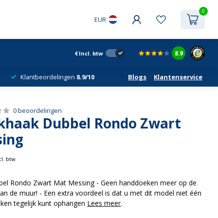
0
EUR
8.9
€
Incl. btw
Klantbeordelingen
8.9/10
Blogs
Klantenservice
0 beoordelingen
haak Dubbel Rondo Zwart
ing
cl. btw
el Rondo Zwart Mat Messing - Geen handdoeken meer op de
an de muur! - Een extra voordeel is dat u met dit model niet één
en tegelijk kunt ophangen
Lees meer
.