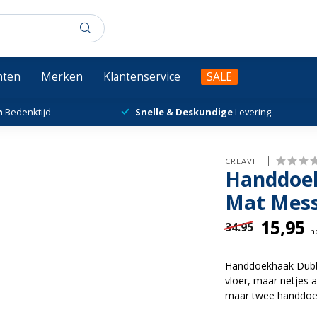
chten
Merken
Klantenservice
SALE
n
Bedenktijd
Snelle & Deskundige
Levering
CREAVIT
Handdoek
Mat Mess
15,95
34.95
In
Handdoekhaak Dubb
vloer, maar netjes a
maar twee handdoek