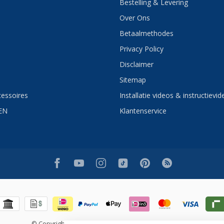
Bestelling & Levering
Over Ons
Betaalmethodes
Privacy Policy
Disclaimer
Sitemap
essoires
Installatie videos & instructievid
EN
Klantenservice
© Copyright 2026 Sani4Comfort - Online Sanitairwinkel