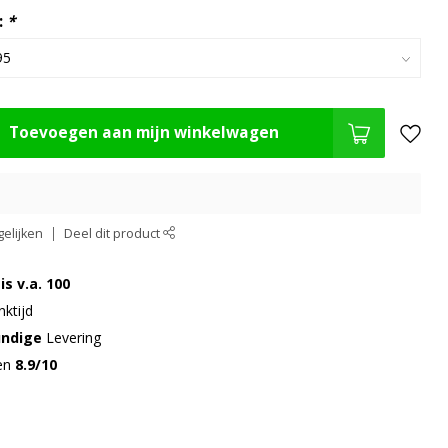
:
*
Toevoegen aan mijn winkelwagen
elijken
Deel dit product
is v.a. 100
ktijd
undige
Levering
gen
8.9/10