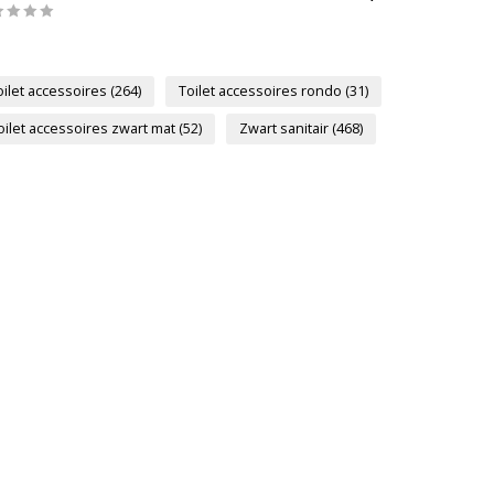
oilet accessoires
(264)
Toilet accessoires rondo
(31)
oilet accessoires zwart mat
(52)
Zwart sanitair
(468)