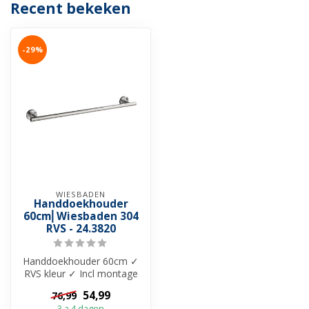
Recent bekeken
-29%
WIESBADEN
Handdoekhouder
60cm⎢Wiesbaden 304
RVS - 24.3820
Handdoekhouder 60cm ✓
RVS kleur ✓ Incl montage
materiaal ✓ Materiaal 304-
54,99
76,99
roestvr...
3 a 4 dagen