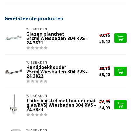
Gerelateerde producten
WIESBADEN
Glazen planchet
83,16
54cm⎢Wiesbaden 304 RVS -
59,40
24.3821
WIESBADEN
Handdoekhouder
83,16
25cm⎢Wiesbaden 304 RVS -
59,40
24.3822
WIESBADEN
Toiletborstel met houder mat
76,99
glas/RVS⎢Wiesbaden 304 RVS -
54,99
24.3823
WIESBADEN