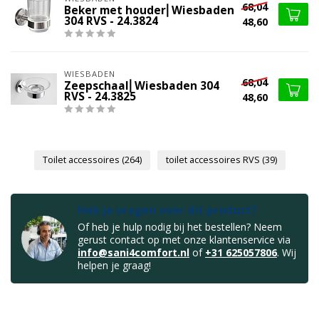
68,04
Beker met houder⎢Wiesbaden
304 RVS - 24.3824
48,60
WIESBADEN
68,04
Zeepschaal⎢Wiesbaden 304
RVS - 24.3825
48,60
Toilet accessoires
(264)
toilet accessoires RVS
(39)
Heb je vragen over dit product?
Of heb je hulp nodig bij het bestellen? Neem
gerust contact op met onze klantenservice via
info@sani4comfort.nl
of
+31 625057806
. Wij
helpen je graag!