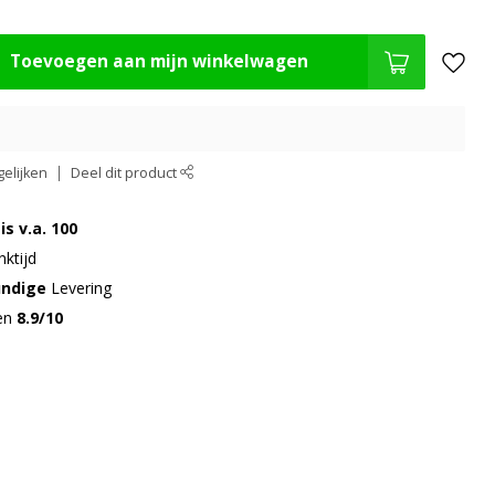
Toevoegen aan mijn winkelwagen
elijken
Deel dit product
is v.a. 100
ktijd
undige
Levering
gen
8.9/10