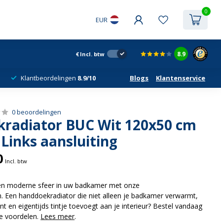
0
EUR
8.9
€
Incl. btw
Klantbeordelingen
8.9/10
Blogs
Klantenservice
0 beoordelingen
radiator BUC Wit 120x50 cm
Links aansluiting
0
Incl. btw
en moderne sfeer in uw badkamer met onze
 Een handdoekradiator die niet alleen je badkamer verwarmt,
t en eigentijds tintje toevoegt aan je interieur? Bestel vandaag
de voordelen.
Lees meer
.