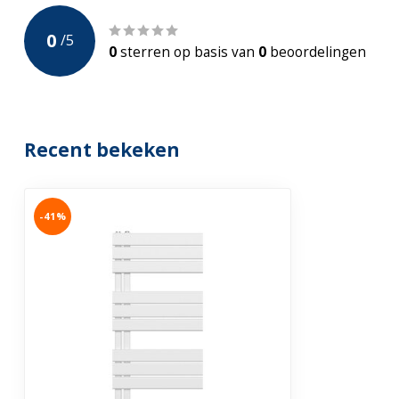
Incl. montagebeugels
0
/
5
Incl. Radiatorkraan
0
sterren op basis van
0
beoordelingen
Garantie
2 jaar
Recent bekeken
-41%