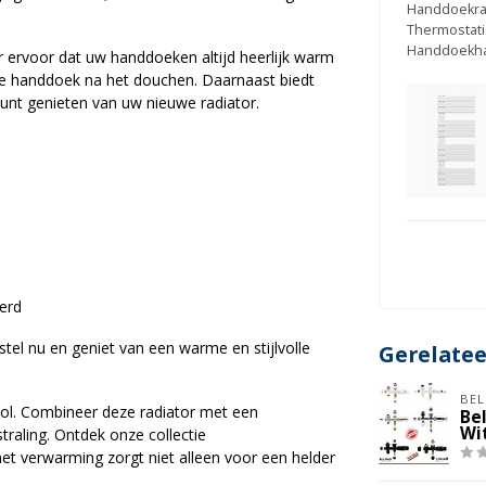
Handdoekrad
Thermostati
Handdoekha
ervoor dat uw handdoeken altijd heerlijk warm
me handdoek na het douchen. Daarnaast biedt
kunt genieten van uw nieuwe radiator.
erd
l nu en geniet van een warme en stijlvolle
Gerelate
BEL
lvol. Combineer deze radiator met een
Be
Wi
raling. Ontdek onze collectie
t verwarming zorgt niet alleen voor een helder