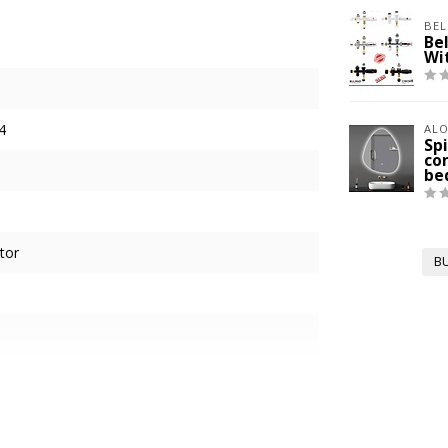
BEL
Be
Wi
4
ALO
Sp
co
be
tor
B
ng