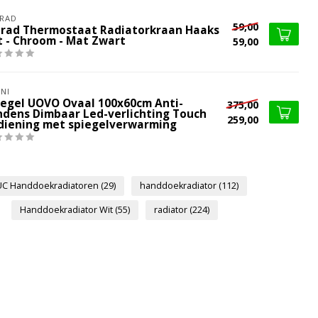
RAD
59,00
lrad Thermostaat Radiatorkraan Haaks
t - Chroom - Mat Zwart
59,00
NI
iegel UOVO Ovaal 100x60cm Anti-
375,00
ndens Dimbaar Led-verlichting Touch
259,00
diening met spiegelverwarming
UC Handdoekradiatoren
(29)
handdoekradiator
(112)
Handdoekradiator Wit
(55)
radiator
(224)