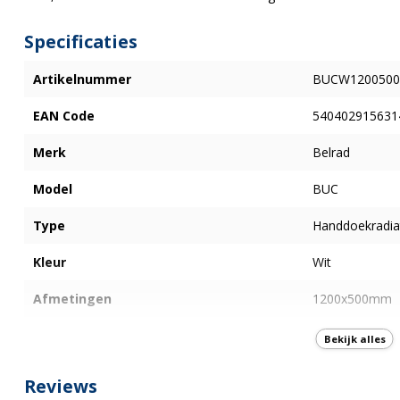
Specificaties
Artikelnummer
BUCW1200500
EAN Code
540402915631
Merk
Belrad
Model
BUC
Type
Handdoekradia
Kleur
Wit
Afmetingen
1200x500mm
Watt
593
Bekijk alles
Type aansluiting
Links aansluiti
Reviews