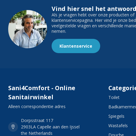
Vind hier snel het antwoord
Als je vragen hebt over onze producten o
klantenservicepagina. Hier vind je onze b
veelgestelde vragen en verschillende man
nemen.
Klantenservice
Sani4Comfort - Online
Categori
Sanitairwinkel
Toilet
Alleen correspondentie adres
Badkamermeu
Spiegels
Dorpsstraat 117
Wastafels
2903LA Capelle aan den Ijssel
the Netherlands
Douche