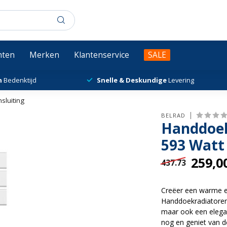
chten
Merken
Klantenservice
SALE
n
Bedenktijd
Snelle & Deskundige
Levering
sluiting
BELRAD
Handdoek
593 Watt 
259,0
437.73
Creëer een warme 
Handdoekradiatoren.
maar ook een elegan
nog en geniet van 