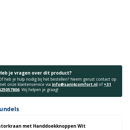
Heb je vragen over dit product?
Of heb je hulp nodig bij het bestellen? Neem gerust contact op
met onze klantenservice via
info@sani4comfort.nl
of
+31
625057806
. Wij helpen je graag!
undels
atorkraan met Handdoekknoppen Wit