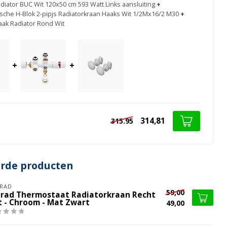
iator BUC Wit 120x50 cm 593 Watt Links aansluiting
+
sche H-Blok 2-pipjs Radiatorkraan Haaks Wit 1/2Mx16/2 M30
+
ak Radiator Rond Wit
+
+
314,81
315.95
erde producten
RAD
59,00
lrad Thermostaat Radiatorkraan Recht
t - Chroom - Mat Zwart
49,00