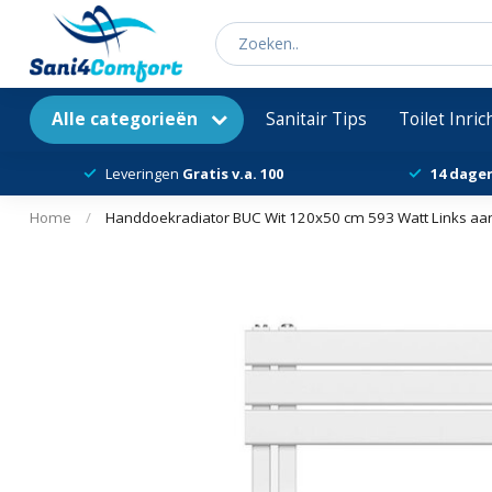
Alle categorieën
Sanitair Tips
Toilet Inri
Leveringen
Gratis v.a. 100
14 dage
Home
/
Handdoekradiator BUC Wit 120x50 cm 593 Watt Links aan