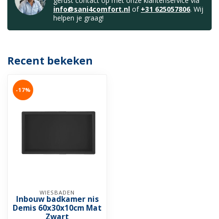
gerust contact op met onze klantenservice via
info@sani4comfort.nl
of
+31 625057806
. Wij
helpen je graag!
Recent bekeken
-17%
WIESBADEN
Inbouw badkamer nis
Demis 60x30x10cm Mat
Zwart