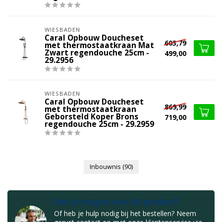
WIESBADEN
Caral Opbouw Doucheset
603,79
met thermostaatkraan Mat
Zwart regendouche 25cm -
499,00
29.2956
WIESBADEN
Caral Opbouw Doucheset
869,99
met thermostaatkraan
Geborsteld Koper Brons
719,00
regendouche 25cm - 29.2959
Inbouwnis
(90)
Heb je vragen over dit product?
Of heb je hulp nodig bij het bestellen? Neem