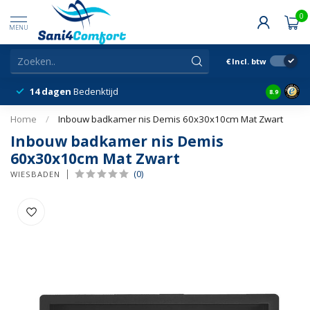
0
MENU
€
Incl. btw
14 dagen
Bedenktijd
Snelle &
8.9
Home
/
Inbouw badkamer nis Demis 60x30x10cm Mat Zwart
Inbouw badkamer nis Demis
60x30x10cm Mat Zwart
(0)
WIESBADEN