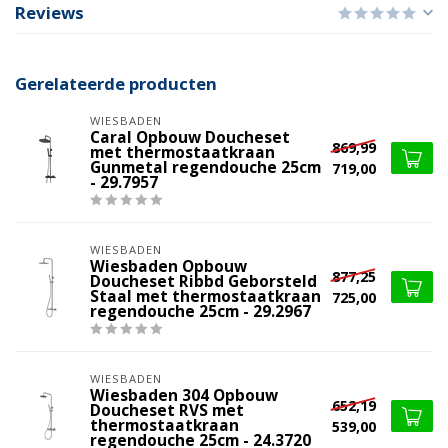
Reviews
Gerelateerde producten
WIESBADEN
Caral Opbouw Doucheset
869,99
met thermostaatkraan
Gunmetal regendouche 25cm
719,00
- 29.7957
WIESBADEN
Wiesbaden Opbouw
877,25
Doucheset Ribbd Geborsteld
Staal met thermostaatkraan
725,00
regendouche 25cm - 29.2967
WIESBADEN
Wiesbaden 304 Opbouw
652,19
Doucheset RVS met
thermostaatkraan
539,00
regendouche 25cm - 24.3720