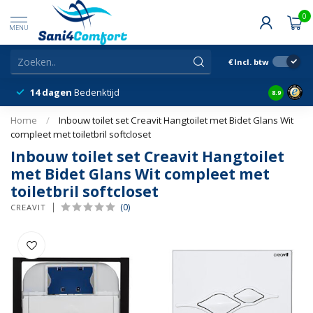
0
MENU
€
Incl. btw
14 dagen
Bedenktijd
Snelle &
8.9
Home
/
Inbouw toilet set Creavit Hangtoilet met Bidet Glans Wit
compleet met toiletbril softcloset
Inbouw toilet set Creavit Hangtoilet
met Bidet Glans Wit compleet met
toiletbril softcloset
(0)
CREAVIT