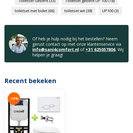
Toiletset Geberit
(33)
Toiletset geberit UP 100
(18)
toiletset met bidet
(66)
toiletset wit
(38)
UP100
(3)
Heb je vragen over dit product?
Of heb je hulp nodig bij het bestellen? Neem
gerust contact op met onze klantenservice via
info@sani4comfort.nl
of
+31 625057806
. Wij
helpen je graag!
Recent bekeken
-18%