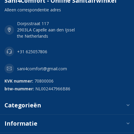
Sani4Comfort - Online Sanitairwinkel
Alleen correspondentie adres
Dorpsstraat 117
2903LA Capelle aan den Ijssel
the Netherlands
+31 625057806
sani4comfort@gmail.com
KVK nummer:
70800006
btw-nummer:
NL002447966B86
Categorieën
Informatie