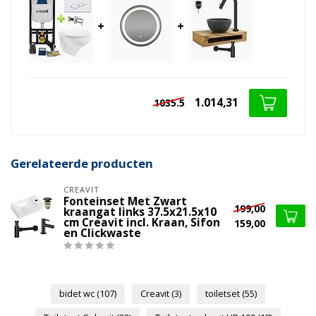
+
+
1.014,31
1035.5
Gerelateerde producten
CREAVIT
Fonteinset Met Zwart
199,00
kraangat links 37.5x21.5x10
cm Creavit incl. Kraan, Sifon
159,00
en Clickwaste
bidet wc
(107)
Creavit
(3)
toiletset
(55)