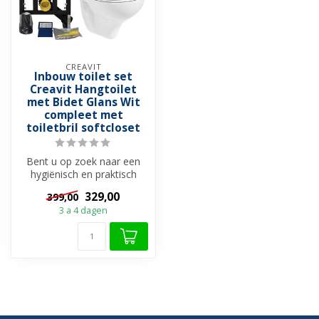
CREAVIT
Inbouw toilet set
Creavit Hangtoilet
met Bidet Glans Wit
compleet met
toiletbril softcloset
Bent u op zoek naar een
hygiënisch en praktisch
toiletset dat in elke budget
329,00
399,00
pas...
3 a 4 dagen