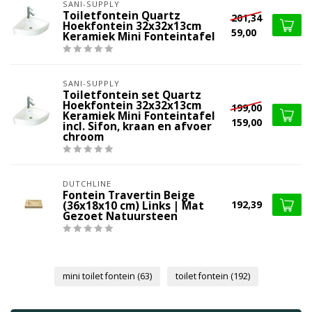
SANI-SUPPLY
Toiletfontein Quartz
201,34
Hoekfontein 32x32x13cm
59,00
Keramiek Mini Fonteintafel
SANI-SUPPLY
Toiletfontein set Quartz
Hoekfontein 32x32x13cm
199,00
Keramiek Mini Fonteintafel
159,00
incl. Sifon, kraan en afvoer
chroom
DUTCHLINE
Fontein Travertin Beige
192,39
(36x18x10 cm) Links | Mat
Gezoet Natuursteen
mini toilet fontein
(63)
toilet fontein
(192)