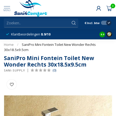
0
MENU
€
Incl. btw
Klantbeordelingen
8.9/10
8.9
Home
/
SaniPro Mini Fontein Toilet New Wonder Rechts
30x18.5x9.5cm
SaniPro Mini Fontein Toilet New
Wonder Rechts 30x18.5x9.5cm
(0)
SANI-SUPPLY