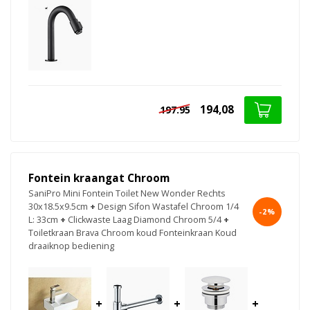
194,08
197.95
Fontein kraangat Chroom
SaniPro Mini Fontein Toilet New Wonder Rechts
30x18.5x9.5cm
+
Design Sifon Wastafel Chroom 1/4
-2%
L: 33cm
+
Clickwaste Laag Diamond Chroom 5/4
+
Toiletkraan Brava Chroom koud Fonteinkraan Koud
draaiknop bediening
+
+
+