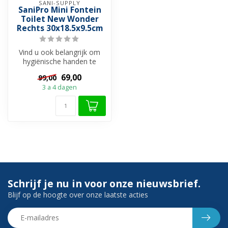
SANI-SUPPLY
SaniPro Mini Fontein
Toilet New Wonder
Rechts 30x18.5x9.5cm
Vind u ook belangrijk om
hygiënische handen te
hebben na een toiletbezoek
69,00
99,00
en u v...
3 a 4 dagen
Schrijf je nu in voor onze nieuwsbrief.
Blijf op de hoogte over onze laatste acties