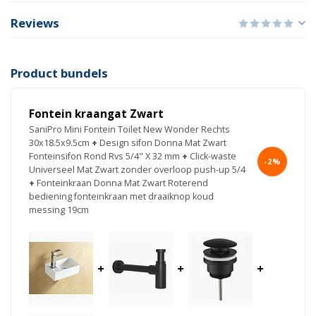
Reviews
Product bundels
Fontein kraangat Zwart
SaniPro Mini Fontein Toilet New Wonder Rechts
30x18.5x9.5cm
+
Design sifon Donna Mat Zwart
Fonteinsifon Rond Rvs 5/4" X 32 mm
+
Click-waste
-2%
Universeel Mat Zwart zonder overloop push-up 5/4
+
Fonteinkraan Donna Mat Zwart Roterend
bediening fonteinkraan met draaiknop koud
messing 19cm
+
+
+