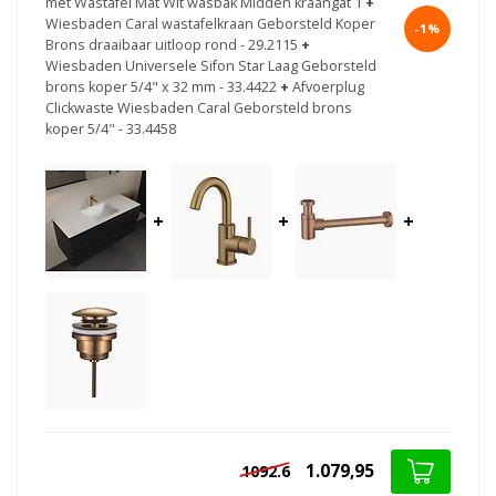
met Wastafel Mat Wit wasbak Midden kraangat 1
+
Wiesbaden Caral wastafelkraan Geborsteld Koper
-1%
Brons draaibaar uitloop rond - 29.2115
+
Wiesbaden Universele Sifon Star Laag Geborsteld
brons koper 5/4" x 32 mm - 33.4422
+
Afvoerplug
Clickwaste Wiesbaden Caral Geborsteld brons
koper 5/4" - 33.4458
+
+
+
1.079,95
1092.6