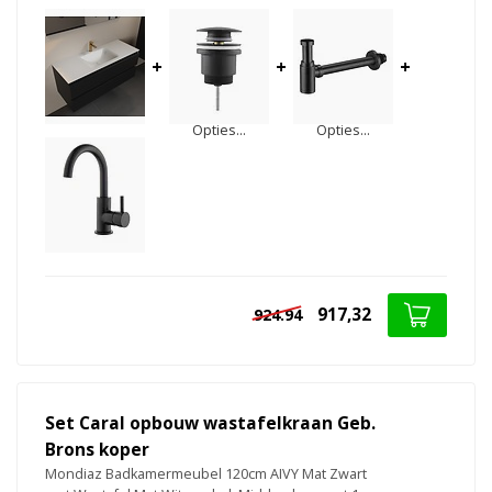
+
+
+
Opties...
Opties...
917,32
924.94
Set Caral opbouw wastafelkraan Geb.
Brons koper
Mondiaz Badkamermeubel 120cm AIVY Mat Zwart