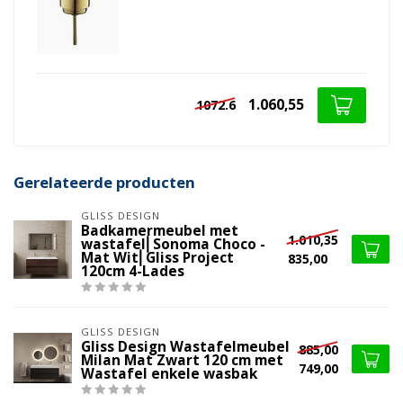
1.060,55
1072.6
Gerelateerde producten
GLISS DESIGN
Badkamermeubel met
1.010,35
wastafel⎢Sonoma Choco -
Mat Wit⎢Gliss Project
835,00
120cm 4-Lades
GLISS DESIGN
Gliss Design Wastafelmeubel
885,00
Milan Mat Zwart 120 cm met
749,00
Wastafel enkele wasbak