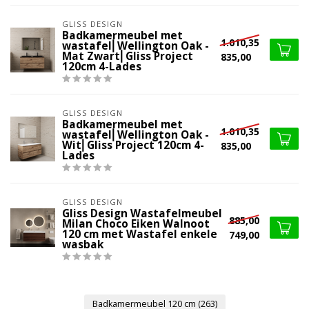
GLISS DESIGN
Badkamermeubel met
1.010,35
wastafel⎢Wellington Oak -
Mat Zwart⎢Gliss Project
835,00
120cm 4-Lades
GLISS DESIGN
Badkamermeubel met
1.010,35
wastafel⎢Wellington Oak -
Wit⎢Gliss Project 120cm 4-
835,00
Lades
GLISS DESIGN
Gliss Design Wastafelmeubel
885,00
Milan Choco Eiken Walnoot
120 cm met Wastafel enkele
749,00
wasbak
Badkamermeubel 120 cm
(263)