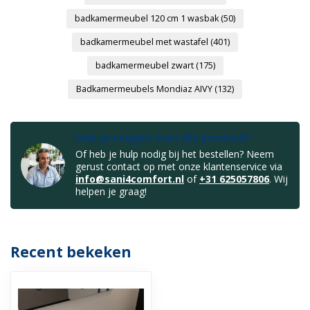
badkamermeubel 120 cm 1 wasbak
(50)
badkamermeubel met wastafel
(401)
badkamermeubel zwart
(175)
Badkamermeubels Mondiaz AIVY
(132)
Heb je vragen over dit product?
Of heb je hulp nodig bij het bestellen? Neem
gerust contact op met onze klantenservice via
info@sani4comfort.nl
of
+31 625057806
. Wij
helpen je graag!
Recent bekeken