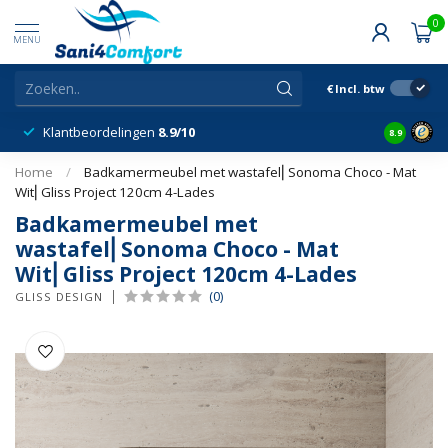
0
MENU
€
Incl. btw
Klantbeordelingen
8.9/10
8.9
Home
/
Badkamermeubel met wastafel⎢Sonoma Choco - Mat
Wit⎢Gliss Project 120cm 4-Lades
Badkamermeubel met
wastafel⎢Sonoma Choco - Mat
Wit⎢Gliss Project 120cm 4-Lades
(0)
GLISS DESIGN