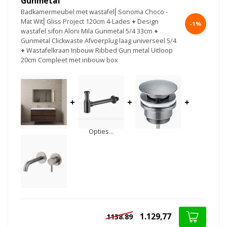
Gunmetal
Badkamermeubel met wastafel⎢Sonoma Choco -
Mat Wit⎢Gliss Project 120cm 4-Lades
+
Design
-1%
wastafel sifon Aloni Mila Gunmetal 5/4 33cm
+
Gunmetal Clickwaste Afvoerplug laag universeel 5/4
+
Wastafelkraan Inbouw Ribbed Gun metal Uitloop
20cm Compleet met inbouw box
+
+
+
Opties...
1.129,77
1138.89