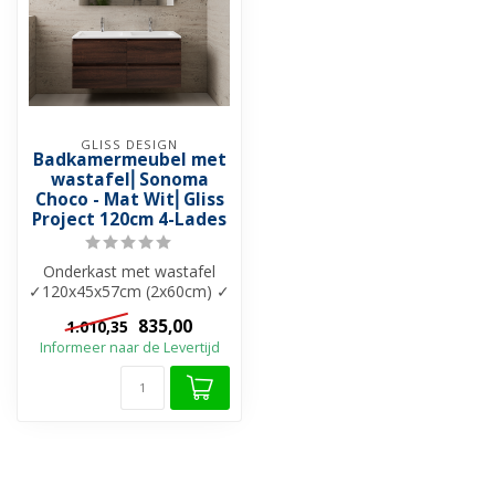
GLISS DESIGN
Badkamermeubel met
wastafel⎢Sonoma
Choco - Mat Wit⎢Gliss
Project 120cm 4-Lades
Onderkast met wastafel
✓120x45x57cm (2x60cm) ✓
Onderkast: Melamine ✓
835,00
1.010,35
Wastafel: C...
Informeer naar de Levertijd