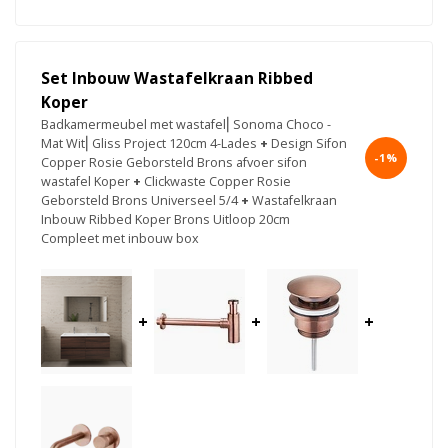
Set Inbouw Wastafelkraan Ribbed
Koper
Badkamermeubel met wastafel⎢Sonoma Choco -
Mat Wit⎢Gliss Project 120cm 4-Lades
+
Design Sifon
-1%
Copper Rosie Geborsteld Brons afvoer sifon
wastafel Koper
+
Clickwaste Copper Rosie
Geborsteld Brons Universeel 5/4
+
Wastafelkraan
Inbouw Ribbed Koper Brons Uitloop 20cm
Compleet met inbouw box
+
+
+