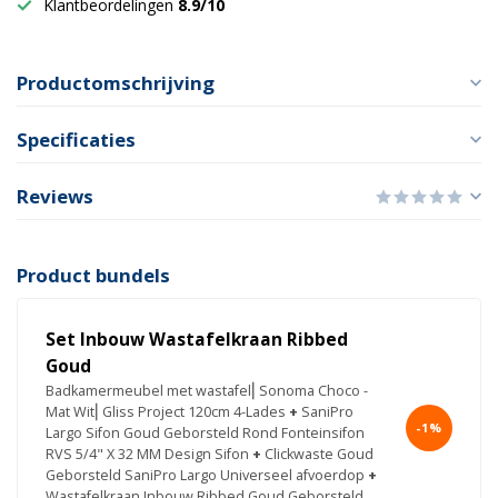
Klantbeordelingen
8.9/10
Productomschrijving
Specificaties
Reviews
Product bundels
Set Inbouw Wastafelkraan Ribbed
Goud
Badkamermeubel met wastafel⎢Sonoma Choco -
Mat Wit⎢Gliss Project 120cm 4-Lades
+
SaniPro
-1%
Largo Sifon Goud Geborsteld Rond Fonteinsifon
RVS 5/4" X 32 MM Design Sifon
+
Clickwaste Goud
Geborsteld SaniPro Largo Universeel afvoerdop
+
Wastafelkraan Inbouw Ribbed Goud Geborsteld