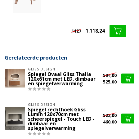
1.118,24
1127
Gerelateerde producten
GLISS DESIGN
Spiegel Ovaal Gliss Thalia
594,00
120x61cm met LED, dimbaar
525,00
en spiegelverwarming
GLISS DESIGN
Spiegel rechthoek Gliss
Lumin 120x70cm met
522,00
scheerspiegel - Touch LED -
460,00
dimbaar en
spiegelverwarming