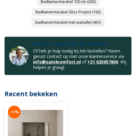
Badkamermeubel 120 cm
(263)
Badkamermeubel Gliss Project
(192)
badkamermeubel met wastafel
(401)
Heb je vragen over dit product?
Of heb je hulp nodig bij het bestellen? Neem
gerust contact op met onze klantenservice via
info@sani4comfort.nl
of
+31 625057806
. Wij
helpen je graag!
Recent bekeken
-17%