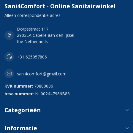
Sani4Comfort - Online Sanitairwinkel
Alleen correspondentie adres
Dorpsstraat 117
2903LA Capelle aan den Ijssel
the Netherlands
+31 625057806
sani4comfort@gmail.com
KVK nummer:
70800006
btw-nummer:
NL002447966B86
Categorieën
Informatie