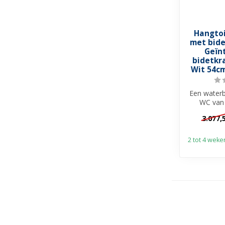
Hangto
met bid
Geïn
bidetkr
Wit 54cm
Een water
WC van
sanitai
3.077,
geïnte
2 tot 4 weke