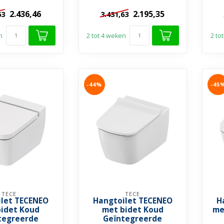
d...
2.436,46
2.195,35
63
3.431,63
n
2 tot 4 weken
2 to
-44%
-45
TECE
TECE
ilet TECENEO
Hangtoilet TECENEO
H
bidet Koud
met bidet Koud
me
tegreerde
Geïntegreerde