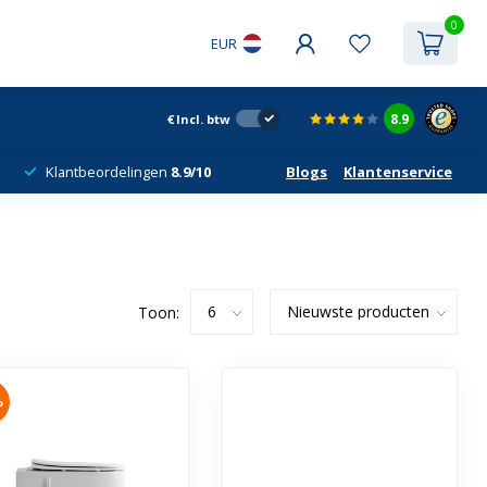
0
EUR
8.9
€
Incl. btw
Klantbeordelingen
8.9/10
Blogs
Klantenservice
Toon:
%