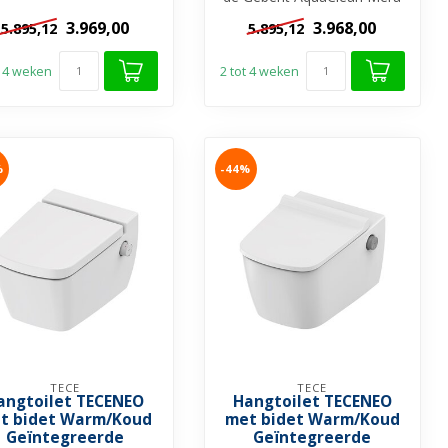
Comfort Douche WC. Een
3.969,00
3.968,00
5.895,12
5.895,12
luxe ...
t 4 weken
2 tot 4 weken
%
-44%
TECE
TECE
angtoilet TECENEO
Hangtoilet TECENEO
t bidet Warm/Koud
met bidet Warm/Koud
Geïntegreerde
Geïntegreerde