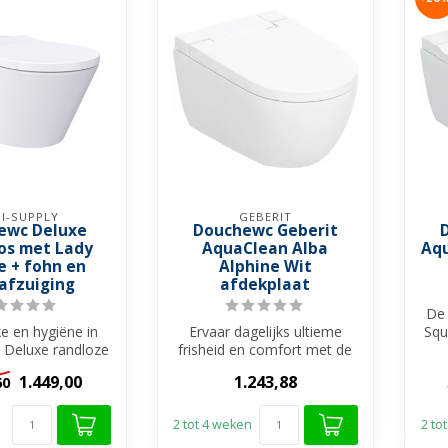
I-SUPPLY
GEBERIT
ewc Deluxe
Douchewc Geberit
os met Lady
AquaClean Alba
Aqu
e + fohn en
Alphine Wit
afzuiging
afdekplaat
De 
xe en hygiëne in
Ervaar dagelijks ultieme
Squ
 Deluxe randloze
frisheid en comfort met de
he
Met zijn strakk...
Geberit AquaClean Alba
1.449,00
1.243,88
60
douch...
2 tot 4 weken
2 to