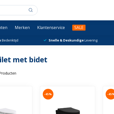
chten
Merken
Klantenservice
SALE
n
Bedenktijd
Snelle & Deskundige
Levering
let met bidet
Producten
-45%
-45