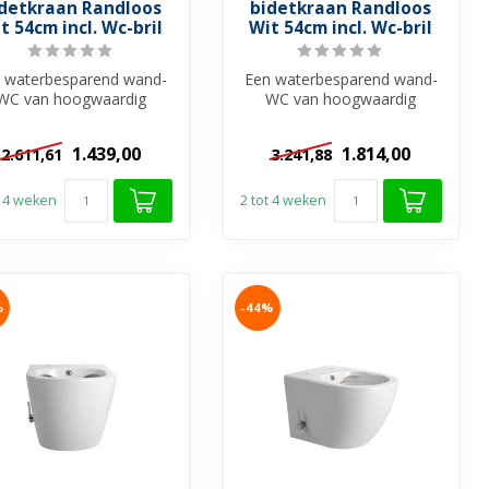
detkraan Randloos
bidetkraan Randloos
t 54cm incl. Wc-bril
Wit 54cm incl. Wc-bril
 waterbesparend wand-
Een waterbesparend wand-
WC van hoogwaardig
WC van hoogwaardig
sanitair keramiek met
sanitair keramiek met
geïntegreerde d...
geïntegreerde d...
1.439,00
1.814,00
2.611,61
3.241,88
t 4 weken
2 tot 4 weken
%
-44%