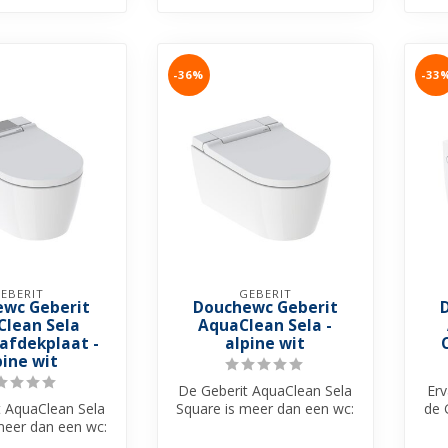
-36%
-33
EBERIT
GEBERIT
wc Geberit
Douchewc Geberit
Clean Sela
AquaClean Sela -
afdekplaat -
alpine wit
pine wit
De Geberit AquaClean Sela
Erv
t AquaClean Sela
Square is meer dan een wc:
de 
meer dan een wc:
het is een luxe douche-wc
Co
n luxe douche-wc
d...