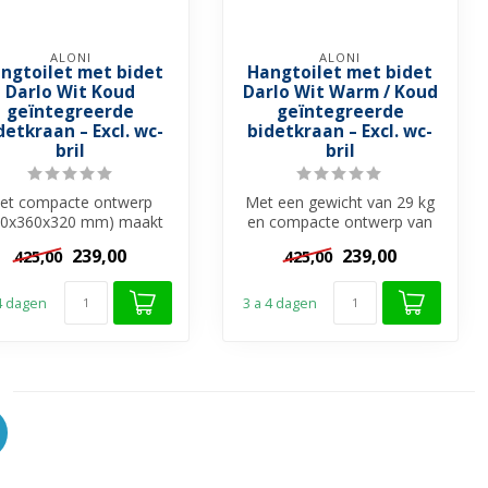
ALONI
ALONI
ngtoilet met bidet
Hangtoilet met bidet
Darlo Wit Koud
Darlo Wit Warm / Koud
geïntegreerde
geïntegreerde
detkraan – Excl. wc-
bidetkraan – Excl. wc-
bril
bril
et compacte ontwerp
Met een gewicht van 29 kg
90x360x320 mm) maakt
en compacte ontwerp van
it hangtoilet met bidet
49cm diep biedt dit bidet
239,00
239,00
425,00
425,00
ideaal voor...
toil...
 4 dagen
3 a 4 dagen