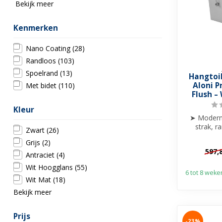
Bekijk meer
Kenmerken
Nano Coating
(28)
Randloos
(103)
Spoelrand
(13)
Hangtoi
Aloni P
Met bidet
(110)
Flush – 
Kleur
➤ Modern 
strak, r
Zwart
(26)
➤ Krachti
Grijs
(2)
s
597,
Antraciet
(4)
Wit Hoogglans
(55)
6 tot 8 weke
Wit Mat
(18)
Bekijk meer
Prijs
-23%