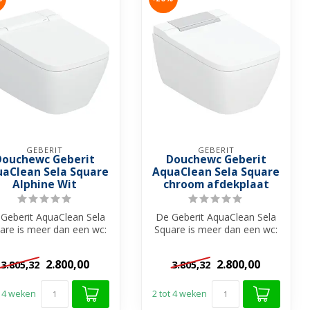
GEBERIT
GEBERIT
Douchewc Geberit
Douchewc Geberit
aClean Sela Square
AquaClean Sela Square
Alphine Wit
chroom afdekplaat
Geberit AquaClean Sela
De Geberit AquaClean Sela
are is meer dan een wc:
Square is meer dan een wc:
t is een luxe douche-wc
het is een luxe douche-wc
d...
d...
2.800,00
2.800,00
3.805,32
3.805,32
t 4 weken
2 tot 4 weken