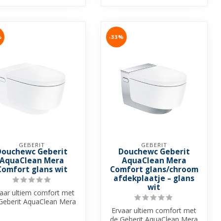
%
-33%
GEBERIT
GEBERIT
Douchewc Geberit
Douchewc Geberit
AquaClean Mera
AquaClean Mera
Comfort glans wit
Comfort glans/chroom
afdekplaatje – glans
wit
aar ultiem comfort met
Geberit AquaClean Mera
mfort Douche WC. Een
Ervaar ultiem comfort met
luxe ...
de Geberit AquaClean Mera