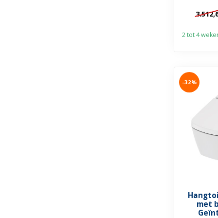
3.512,
2 tot 4 weke
-32%
Hangto
met 
Geïn