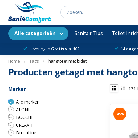
Alle categorieën
Sanitair Tips
Toilet Inri
Leveringen
Gratis v.a. 100
14 dage
Home
/
Tags
/
hangtoilet met bidet
Producten getagd met hangtoi
121
Merken
Alle merken
ALONI
-45%
BOCCHI
CREAVIT
DutchLine