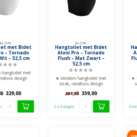
ALONI
ALONI
let met Bidet
Hangtoilet met Bidet
Ha
ro – Tornado
Aloni Pro – Tornado
A
Wit – 52,5 cm
Flush – Mat Zwart –
Fl
52,5 cm
hangtoilet met
andloos design
➤ Modern hangtoilet met
➤ 
ge Tornado Flush
strak, randloos design
s
poelt...
➤ Krachtige Tornado Flush
➤ K
329,00
359,00
86
651,86
spoelt...
n
3 a 4 dagen
4 to
-26