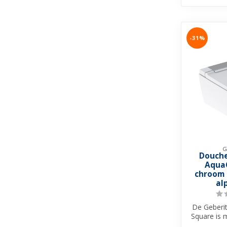
-31%
G
Douche
Aqua
chroom 
al
De Geberi
Square is 
het is ee