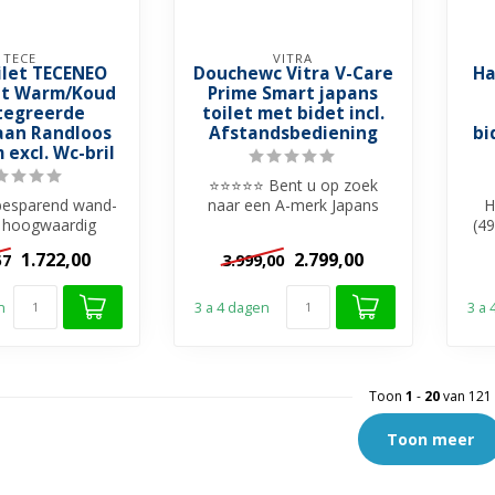
TECE
VITRA
ilet TECENEO
Douchewc Vitra V-Care
Ha
et Warm/Koud
Prime Smart japans
tegreerde
toilet met bidet incl.
aan Randloos
Afstandsbediening
bi
 excl. Wc-bril
⭐⭐⭐⭐⭐ Bent u op zoek
besparend wand-
naar een A-merk Japans
H
 hoogwaardig
toilet met alle beschikbare
(4
r keramiek met
technolo...
d
1.722,00
2.799,00
57
3.999,00
greerde d...
n
3 a 4 dagen
3 a
Toon
1
-
20
van 121
Toon meer