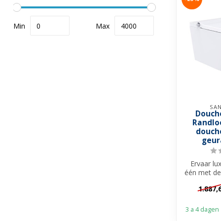
Min
Max
SAN
Douch
Randlo
douch
geur
Ervaar lu
één met de
douche-wc. 
1.887,
3 a 4 dagen