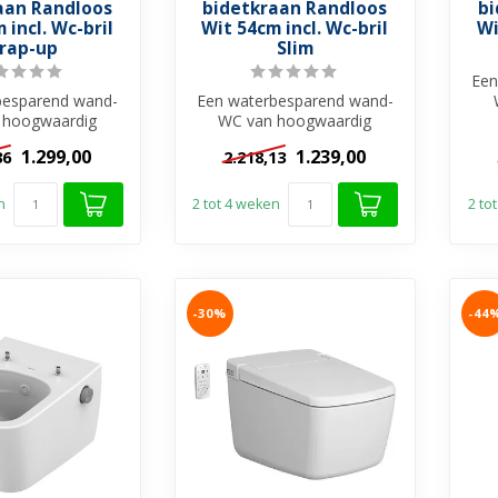
aan Randloos
bidetkraan Randloos
bi
 incl. Wc-bril
Wit 54cm incl. Wc-bril
Wi
rap-up
Slim
Een
besparend wand-
Een waterbesparend wand-
 hoogwaardig
WC van hoogwaardig
r keramiek met
sanitair keramiek met
1.299,00
1.239,00
36
2.218,13
greerde d...
geïntegreerde d...
n
2 tot 4 weken
2 to
-30%
-44