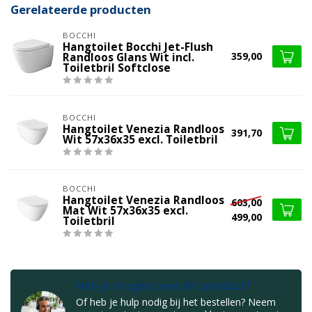
Gerelateerde producten
BOCCHI
Hangtoilet Bocchi Jet-Flush
359,00
Randloos Glans Wit incl.
Toiletbril Softclose
BOCCHI
Hangtoilet Venezia Randloos
391,70
Wit 57x36x35 excl. Toiletbril
BOCCHI
Hangtoilet Venezia Randloos
603,00
Mat Wit 57x36x35 excl.
499,00
Toiletbril
Heb je vragen over dit product?
Of heb je hulp nodig bij het bestellen? Neem