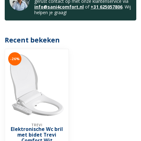
gerust contact op met onze klantenservice via
info@sani4comfort.nl
of
+31 625057806
. Wij
helpen je graag!
Recent bekeken
-26%
TREVI
Elektronische Wc bril
met bidet Trevi
Comfort Wit