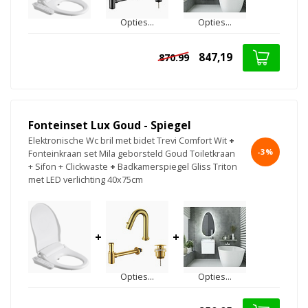
Opties...
Opties...
847,19
870.99
Fonteinset Lux Goud - Spiegel
Elektronische Wc bril met bidet Trevi Comfort Wit
+
-3%
Fonteinkraan set Mila geborsteld Goud Toiletkraan
+ Sifon + Clickwaste
+
Badkamerspiegel Gliss Triton
met LED verlichting 40x75cm
+
+
Opties...
Opties...