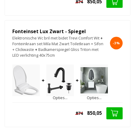
850,05
874
Fonteinset Lux Zwart - Spiegel
Elektronische Wc bril met bidet Trevi Comfort Wit
+
-3%
Fonteinkraan set Mila Mat Zwart Toiletkraan + Sifon
+ Clickwaste
+
Badkamerspiegel Gliss Triton met
LED verlichting 40x75cm
+
+
Opties...
Opties...
850,05
874