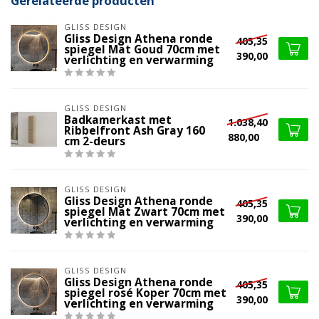
Gerelateerde producten
GLISS DESIGN
Gliss Design Athena ronde
405,35
spiegel Mat Goud 70cm met
390,00
verlichting en verwarming
GLISS DESIGN
Badkamerkast met
1.038,40
Ribbelfront Ash Gray 160
880,00
cm 2-deurs
GLISS DESIGN
Gliss Design Athena ronde
405,35
spiegel Mat Zwart 70cm met
390,00
verlichting en verwarming
GLISS DESIGN
Gliss Design Athena ronde
405,35
spiegel rosé Koper 70cm met
390,00
verlichting en verwarming