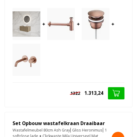
+
+
+
1.313,24
1322
Set Opbouw wastafelkraan Draaibaar
Wastafelmeubel 80cm Ash Gray⎢Gliss Heronimus⎢1
softclose lade
+
Clickwaste Mila Universeel Mat