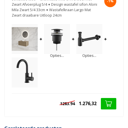
-1%
Zwart Afvoerplug 5/4
+
Design wastafel sifon Aloni
Mila Zwart 5/4 33cm
+
Wastafelkraan Largo Mat
Zwart draaibare Uitloop 24cm
+
+
+
Opties...
Opties...
1.276,32
1283.94