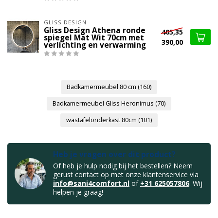
GLISS DESIGN
Gliss Design Athena ronde
405,35
spiegel Mat Wit 70cm met
390,00
verlichting en verwarming
Badkamermeubel 80 cm
(160)
Badkamermeubel Gliss Heronimus
(70)
wastafelonderkast 80cm
(101)
Heb je vragen over dit product?
Of heb je hulp nodig bij het bestellen? Neem
gerust contact op met onze klantenservice via
info@sani4comfort.nl
of
+31 625057806
. Wij
helpen je graag!