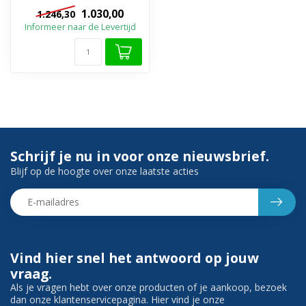
Incl. bovenblad ✓
1.030,00
1.246,30
Bovenblad zond...
Informeer naar de Levertijd
Schrijf je nu in voor onze nieuwsbrief.
Blijf op de hoogte over onze laatste acties
Vind hier snel het antwoord op jouw
vraag.
Als je vragen hebt over onze producten of je aankoop, bezoek
dan onze klantenservicepagina. Hier vind je onze