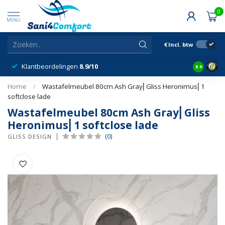
0
MENU
€
Incl. btw
Klantbeordelingen
8.9/10
8.9
Home
/
Wastafelmeubel 80cm Ash Gray⎢Gliss Heronimus⎢1
softclose lade
Wastafelmeubel 80cm Ash Gray⎢Gliss
Heronimus⎢1 softclose lade
(0)
GLISS DESIGN