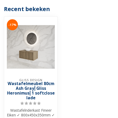
Recent bekeken
-17%
GLISS DESIGN
Wastafelmeubel 80cm
Ash Gray⎢Gliss
Heronimus⎢1 softclose
lade
Wastafelnderkast Fineer
Eiken ✓ 800x450x350mm ✓