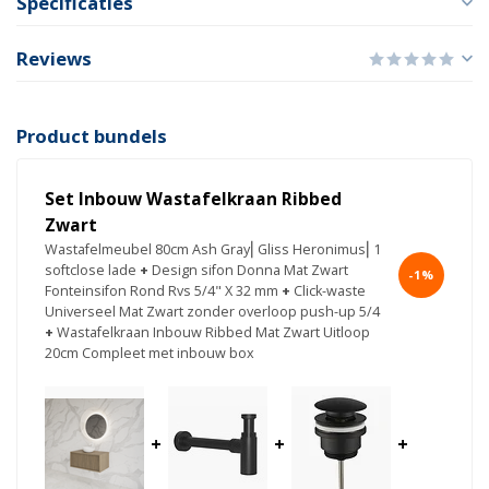
Specificaties
Reviews
Product bundels
Set Inbouw Wastafelkraan Ribbed
Zwart
Wastafelmeubel 80cm Ash Gray⎢Gliss Heronimus⎢1
softclose lade
+
Design sifon Donna Mat Zwart
-1%
Fonteinsifon Rond Rvs 5/4" X 32 mm
+
Click-waste
Universeel Mat Zwart zonder overloop push-up 5/4
+
Wastafelkraan Inbouw Ribbed Mat Zwart Uitloop
20cm Compleet met inbouw box
+
+
+