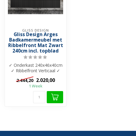
GLISS DESIGN
Gliss Design Arges
Badkamermeubel met
Ribbelfront Mat Zwart
240cm incl. topblad
✓ Onderkast 240x46x40cm
✓ Ribbelfront Verticaal ✓
Topblad 18mm zonder
2.020,00
2.444,20
uitsparing...
1 Week