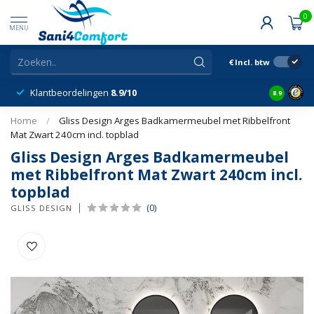
0
MENU
€
Incl. btw
Klantbeordelingen
8.9/10
8.9
Home
/
Gliss Design Arges Badkamermeubel met Ribbelfront
Mat Zwart 240cm incl. topblad
Gliss Design Arges Badkamermeubel
met Ribbelfront Mat Zwart 240cm incl.
topblad
(0)
GLISS DESIGN