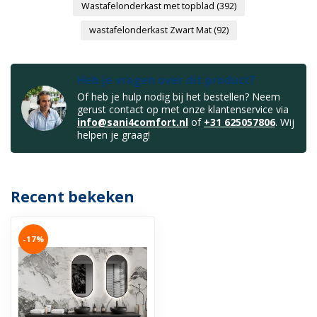
Wastafelonderkast met topblad
(392)
wastafelonderkast Zwart Mat
(92)
Heb je vragen over dit product?
Of heb je hulp nodig bij het bestellen? Neem
gerust contact op met onze klantenservice via
info@sani4comfort.nl
of
+31 625057806
. Wij
helpen je graag!
Recent bekeken
-17%