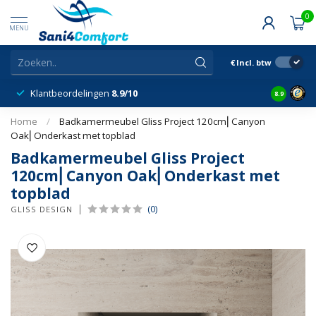
0
MENU
€
Incl. btw
Klantbeordelingen
8.9/10
8.9
Home
/
Badkamermeubel Gliss Project 120cm⎢Canyon
Oak⎢Onderkast met topblad
Badkamermeubel Gliss Project
120cm⎢Canyon Oak⎢Onderkast met
topblad
(0)
GLISS DESIGN