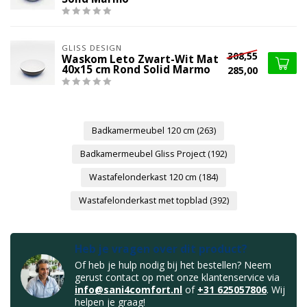
GLISS DESIGN
308,55
Waskom Leto Zwart-Wit Mat
40x15 cm Rond Solid Marmo
285,00
Badkamermeubel 120 cm
(263)
Badkamermeubel Gliss Project
(192)
Wastafelonderkast 120 cm
(184)
Wastafelonderkast met topblad
(392)
Heb je vragen over dit product?
Of heb je hulp nodig bij het bestellen? Neem
gerust contact op met onze klantenservice via
info@sani4comfort.nl
of
+31 625057806
. Wij
helpen je graag!