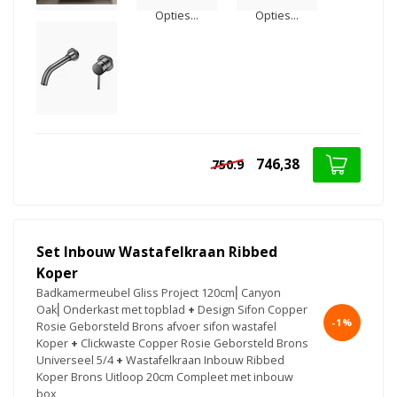
Opties...
Opties...
746,38
750.9
Set Inbouw Wastafelkraan Ribbed
Koper
Badkamermeubel Gliss Project 120cm⎢Canyon
Oak⎢Onderkast met topblad
+
Design Sifon Copper
-1%
Rosie Geborsteld Brons afvoer sifon wastafel
Koper
+
Clickwaste Copper Rosie Geborsteld Brons
Universeel 5/4
+
Wastafelkraan Inbouw Ribbed
Koper Brons Uitloop 20cm Compleet met inbouw
box