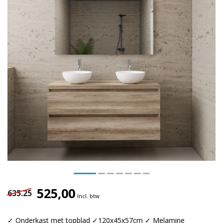
525,00
635.25
Incl. btw
✓ Onderkast met topblad ✓120x45x57cm ✓ Melamine