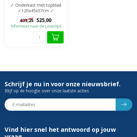
✓ Onderkast met topblad
✓120x45x57cm ✓
Melamine materiaal ✓ 2x
525,00
635,25
Softclose lades m...
Informeer naar de Levertijd
Schrijf je nu in voor onze nieuwsbrief.
Blijf op de hoogte over onze laatste acties
Vind hier snel het antwoord op jouw
vraag.