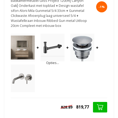
Badkamermeubel Gliss Project 120cm⎢Canyon
Oak⎢Onderkast met topblad
+
Design wastafel
-1%
sifon Aloni Mila Gunmetal 5/4 33cm
+
Gunmetal
Clickwaste Afvoerplug laag universeel 5/4
+
Wastafelkraan Inbouw Ribbed Gun metal Uitloop
20cm Compleet met inbouw box
+
+
+
Opties...
819,77
828.89