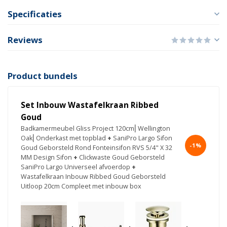
Specificaties
Reviews
Product bundels
Set Inbouw Wastafelkraan Ribbed
Goud
Badkamermeubel Gliss Project 120cm⎢Wellington
Oak⎢Onderkast met topblad
+
SaniPro Largo Sifon
-1%
Goud Geborsteld Rond Fonteinsifon RVS 5/4" X 32
MM Design Sifon
+
Clickwaste Goud Geborsteld
SaniPro Largo Universeel afvoerdop
+
Wastafelkraan Inbouw Ribbed Goud Geborsteld
Uitloop 20cm Compleet met inbouw box