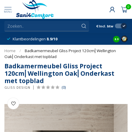
0
MENU
€
Incl. btw
Klantbeordelingen
8.9/10
8.9
Home
/
Badkamermeubel Gliss Project 120cm⎢Wellington
Oak⎢Onderkast met topblad
Badkamermeubel Gliss Project
120cm⎢Wellington Oak⎢Onderkast
met topblad
(0)
GLISS DESIGN