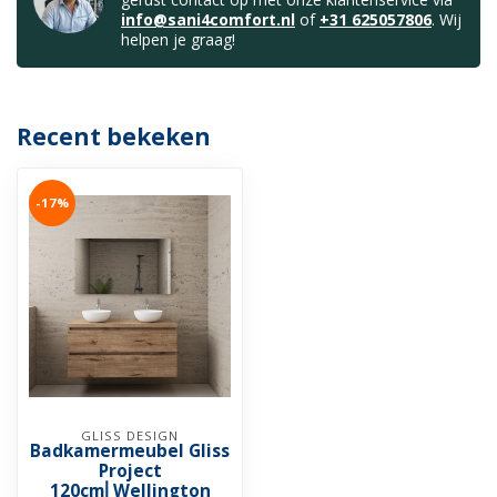
info@sani4comfort.nl
of
+31 625057806
. Wij
helpen je graag!
Recent bekeken
-17%
GLISS DESIGN
Badkamermeubel Gliss
Project
120cm⎢Wellington