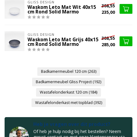
GLISS DESIGN
308,55
Waskom Leto Mat Wit 40x15
cm Rond Solid Marmo
235,00
GLISS DESIGN
308,55
Waskom Leto Mat Grijs 40x15
cm Rond Solid Marmo
285,00
Badkamermeubel 120 cm
(263)
Badkamermeubel Gliss Project
(192)
Wastafelonderkast 120 cm
(184)
Wastafelonderkast met topblad
(392)
Heb je vragen over dit product?
Of heb je hulp nodig bij het bestellen? Neem
gerust contact op met onze klantenservice via