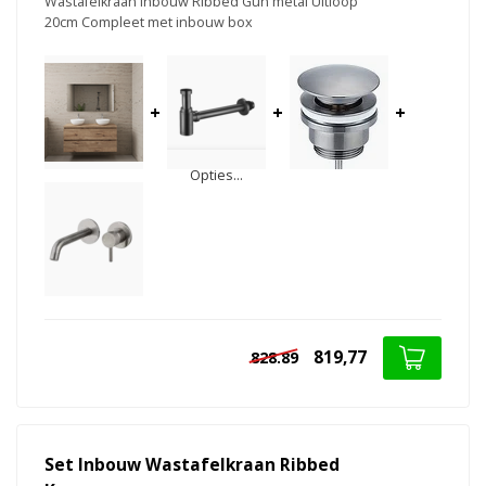
Wastafelkraan Inbouw Ribbed Gun metal Uitloop
20cm Compleet met inbouw box
+
+
+
Opties...
819,77
828.89
Set Inbouw Wastafelkraan Ribbed