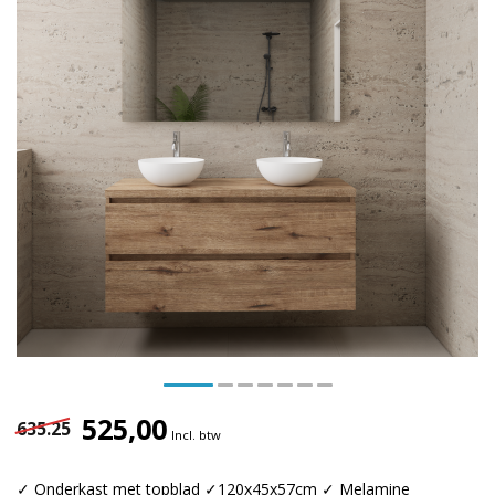
525,00
635.25
Incl. btw
✓ Onderkast met topblad ✓120x45x57cm ✓ Melamine