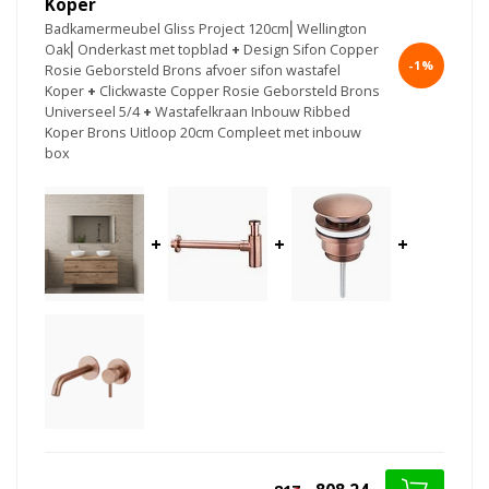
Koper
Badkamermeubel Gliss Project 120cm⎢Wellington
Oak⎢Onderkast met topblad
+
Design Sifon Copper
-1%
Rosie Geborsteld Brons afvoer sifon wastafel
Koper
+
Clickwaste Copper Rosie Geborsteld Brons
Universeel 5/4
+
Wastafelkraan Inbouw Ribbed
Koper Brons Uitloop 20cm Compleet met inbouw
box
+
+
+