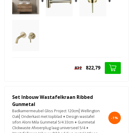
+
+
+
822,79
832
Set Inbouw Wastafelkraan Ribbed
Gunmetal
Badkamermeubel Gliss Project 120cm⎢Wellington
Oak⎢Onderkast met topblad
+
Design wastafel
-1%
sifon Aloni Mila Gunmetal 5/4 33cm
+
Gunmetal
Clickwaste Afvoerplug laag universeel 5/4
+