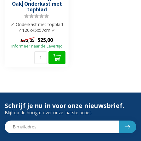
Oak⎢Onderkast met
topblad
✓ Onderkast met topblad
✓120x45x57cm ✓
Melamine materiaal ✓ 2x
525,00
635,25
Softclose lades m...
Informeer naar de Levertijd
Schrijf je nu in voor onze nieuwsbrief.
Blijf op de hoogte over onze laatste acties