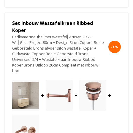
Set Inbouw Wastafelkraan Ribbed
Koper
Badkamermeubel met wastafel⎢Artisan Oak -
Wit⎢Gliss Project 80cm
+
Design Sifon Copper Rosie
-1%
Geborsteld Brons afvoer sifon wastafel Koper
+
Clickwaste Copper Rosie Geborsteld Brons
Universeel 5/4
+
Wastafelkraan Inbouw Ribbed
Koper Brons Uitloop 20cm Compleet met inbouw
box
+
+
+