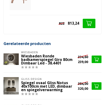
813,24
822
Gerelateerde producten
WIESBADEN
Wiesbaden Ronde
334,60
badkamerspiegel Giro 80cm
239,00
Dimbaar Led - 38.4401
GLISS DESIGN
Spiegel ovaal Gliss Notus
384,00
40x100cm met LED, dimbaar
320,00
en spiegelverwarming