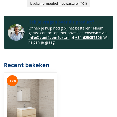
badkamermeubel met wastafel
(401)
Heb je vragen over dit product?
Of heb je hulp nodig bij het bestellen? Neem
gerust contact op met onze klantenservice via
info@sani4comfort.nl
of
+31 625057806
. Wij
helpen je graag!
Recent bekeken
-17%