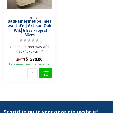
GLISS DESIGN
Badkamermeubel met
wastafel⎢Artisan Oak
- Wit⎢Gliss Project
80cm
Onderkast met wastafel
✓80x45x57cm ✓
Onderkast: Melamine ✓
530,00
641,30
Wastafel: Cast Marble...
Informeer naar de Levertijd
Schrijf je nu in voor onze nieuwsbrief.