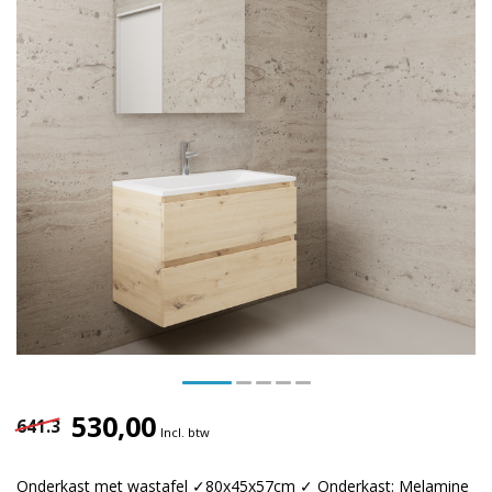
530,00
641.3
Incl. btw
Onderkast met wastafel ✓80x45x57cm ✓ Onderkast: Melamine