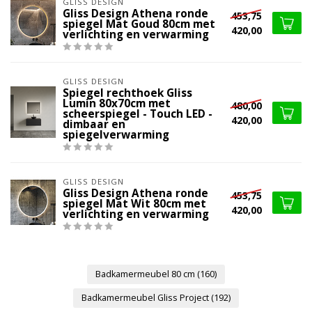
GLISS DESIGN
Gliss Design Athena ronde
453,75
spiegel Mat Goud 80cm met
420,00
verlichting en verwarming
GLISS DESIGN
Spiegel rechthoek Gliss
Lumin 80x70cm met
480,00
scheerspiegel - Touch LED -
420,00
dimbaar en
spiegelverwarming
GLISS DESIGN
Gliss Design Athena ronde
453,75
spiegel Mat Wit 80cm met
420,00
verlichting en verwarming
Badkamermeubel 80 cm
(160)
Badkamermeubel Gliss Project
(192)