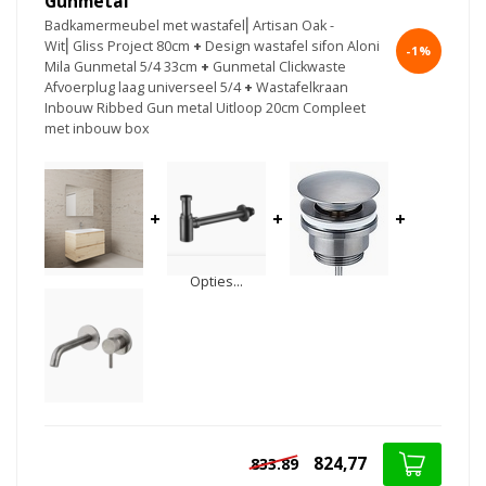
Gunmetal
Badkamermeubel met wastafel⎢Artisan Oak -
Wit⎢Gliss Project 80cm
+
Design wastafel sifon Aloni
-1%
Mila Gunmetal 5/4 33cm
+
Gunmetal Clickwaste
Afvoerplug laag universeel 5/4
+
Wastafelkraan
Inbouw Ribbed Gun metal Uitloop 20cm Compleet
met inbouw box
+
+
+
Opties...
824,77
833.89