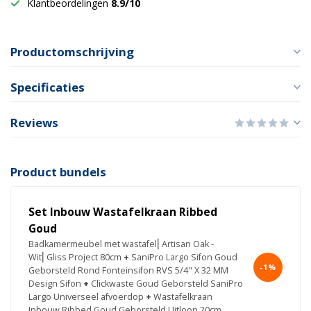
Klantbeordelingen
8.9/10
Productomschrijving
Specificaties
Reviews
Product bundels
Set Inbouw Wastafelkraan Ribbed
Goud
Badkamermeubel met wastafel⎢Artisan Oak -
Wit⎢Gliss Project 80cm
+
SaniPro Largo Sifon Goud
-1%
Geborsteld Rond Fonteinsifon RVS 5/4" X 32 MM
Design Sifon
+
Clickwaste Goud Geborsteld SaniPro
Largo Universeel afvoerdop
+
Wastafelkraan
Inbouw Ribbed Goud Geborsteld Uitloop 20cm