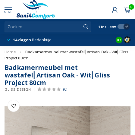
0
MENU
€
Incl. btw
14 dagen
Bedenktijd
Snelle &
8.9
Home
/
Badkamermeubel met wastafel⎢Artisan Oak - Wit⎢Gliss
Project 80cm
Badkamermeubel met
wastafel⎢Artisan Oak - Wit⎢Gliss
Project 80cm
(0)
GLISS DESIGN