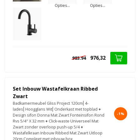
Opties...
Opties...
976,32
983.94
Set Inbouw Wastafelkraan Ribbed
Zwart
Badkamermeubel Gliss Project 120cm⎢4-
lades⎢Hoogglans Wit⎢Onderkast met topblad
+
-1%
Design sifon Donna Mat Zwart Fonteinsifon Rond
Rvs 5/4" X 32 mm
+
Click-waste Universeel Mat
Zwart zonder overloop push-up 5/4
+
Wastafelkraan Inbouw Ribbed Mat Zwart Uitloop
20cm Compleet met inbouw box