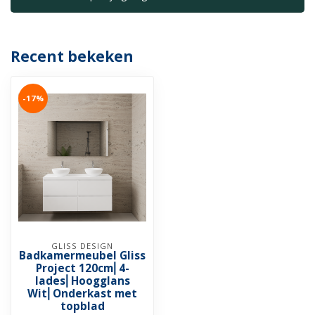
Recent bekeken
-17%
GLISS DESIGN
Badkamermeubel Gliss
Project 120cm⎢4-
lades⎢Hoogglans
Wit⎢Onderkast met
topblad