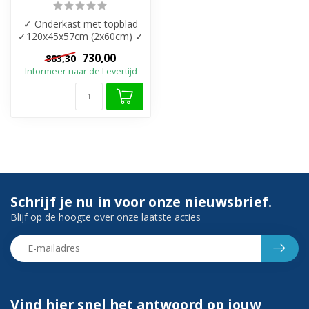
✓ Onderkast met topblad
✓120x45x57cm (2x60cm) ✓
Melamine materiaal ✓ 4x
730,00
883,30
Softclos...
Informeer naar de Levertijd
Schrijf je nu in voor onze nieuwsbrief.
Blijf op de hoogte over onze laatste acties
Vind hier snel het antwoord op jouw