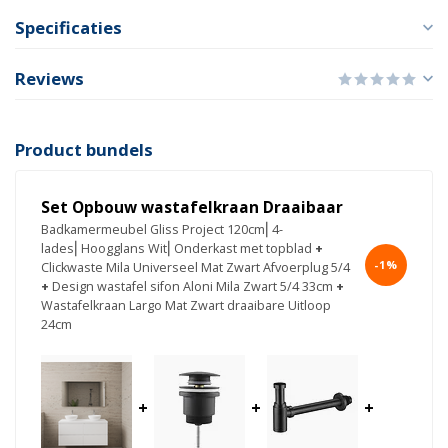
Specificaties
Reviews
Product bundels
Set Opbouw wastafelkraan Draaibaar
Badkamermeubel Gliss Project 120cm⎢4-
lades⎢Hoogglans Wit⎢Onderkast met topblad
+
-1%
Clickwaste Mila Universeel Mat Zwart Afvoerplug 5/4
+
Design wastafel sifon Aloni Mila Zwart 5/4 33cm
+
Wastafelkraan Largo Mat Zwart draaibare Uitloop
24cm
+
+
+