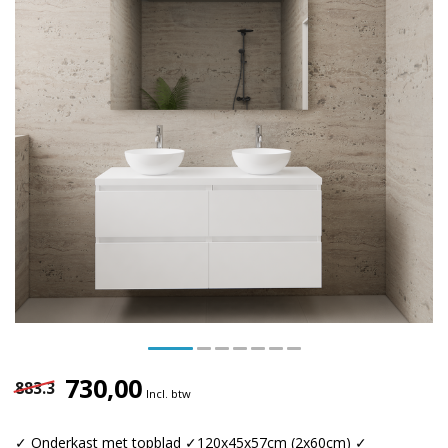
730,00
883.3
Incl. btw
✓ Onderkast met topblad ✓120x45x57cm (2x60cm) ✓