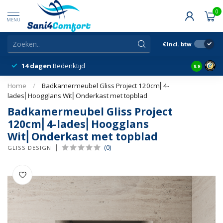
0
MENU
€
Incl. btw
14 dagen
Bedenktijd
Snelle &
8.9
Home
/
Badkamermeubel Gliss Project 120cm⎢4-
lades⎢Hoogglans Wit⎢Onderkast met topblad
Badkamermeubel Gliss Project
120cm⎢4-lades⎢Hoogglans
Wit⎢Onderkast met topblad
(0)
GLISS DESIGN