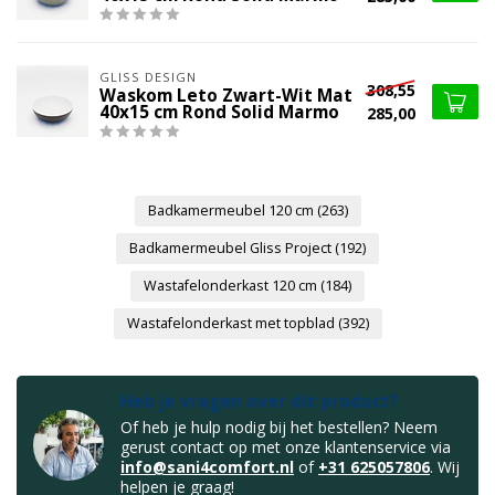
GLISS DESIGN
308,55
Waskom Leto Zwart-Wit Mat
40x15 cm Rond Solid Marmo
285,00
Badkamermeubel 120 cm
(263)
Badkamermeubel Gliss Project
(192)
Wastafelonderkast 120 cm
(184)
Wastafelonderkast met topblad
(392)
Heb je vragen over dit product?
Of heb je hulp nodig bij het bestellen? Neem
gerust contact op met onze klantenservice via
info@sani4comfort.nl
of
+31 625057806
. Wij
helpen je graag!