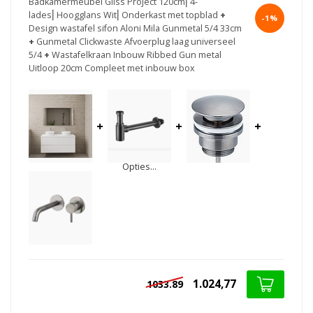
Badkamermeubel Gliss Project 120cm⎢4-
lades⎢Hoogglans Wit⎢Onderkast met topblad
+
-1%
Design wastafel sifon Aloni Mila Gunmetal 5/4 33cm
+
Gunmetal Clickwaste Afvoerplug laag universeel
5/4
+
Wastafelkraan Inbouw Ribbed Gun metal
Uitloop 20cm Compleet met inbouw box
+
+
+
Opties...
1.024,77
1033.89