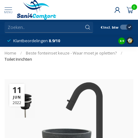
0
MENU
€
Incl. btw
Klantbeordelingen
8.9/10
8.9
Home
/
Beste fonteinset keuze - Waar moet je opletten?
/
Toilet Inrichten
11
JUN
2022