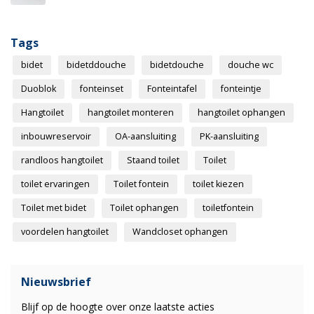
Tags
bidet
bidetddouche
bidetdouche
douche wc
Duoblok
fonteinset
Fonteintafel
fonteintje
Hangtoilet
hangtoilet monteren
hangtoilet ophangen
inbouwreservoir
OA-aansluiting
PK-aansluiting
randloos hangtoilet
Staand toilet
Toilet
toilet ervaringen
Toilet fontein
toilet kiezen
Toilet met bidet
Toilet ophangen
toiletfontein
voordelen hangtoilet
Wandcloset ophangen
Nieuwsbrief
Blijf op de hoogte over onze laatste acties