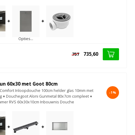
+
+
Opties...
735,60
757
un 60x30 met Goot 80cm
Comfort Inloopdouche 100cm helder glas 10mm met
-1%
g
+
Douchegoot Aloni Gunmetal 80x7cm compleet
+
kamer RVS 60x30x10cm Inbouwnis Douche
+
+