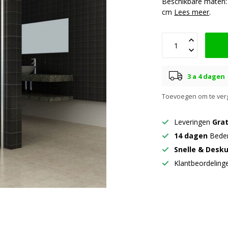
Beschikbare maten: 3
cm
Lees meer
.
3 a 4 dagen
Toevoegen om te verg
Leveringen
Grat
14 dagen
Beden
Snelle & Desk
Klantbeordelin