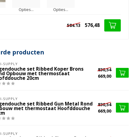
Opties...
Opties...
576,48
584.13
erde producten
I-SUPPLY
gendouche set Ribbed Koper Brons
830,54
nd Opbouw met thermostaat
669,00
ofddouche 20cm
I-SUPPLY
gendouche set Ribbed Gun Metal Rond
830,54
bouw met thermostaat Hoofddouche
669,00
cm
I-SUPPLY