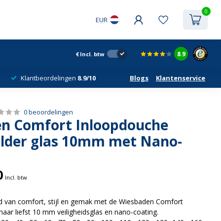
0
EUR
8.9
€
Incl. btw
Klantbeordelingen
8.9/10
Blogs
Klantenservice
0 beoordelingen
n Comfort Inloopdouche
lder glas 10mm met Nano-
0
Incl. btw
d van comfort, stijl en gemak met de Wiesbaden Comfort
ar liefst 10 mm veiligheidsglas en nano-coating.