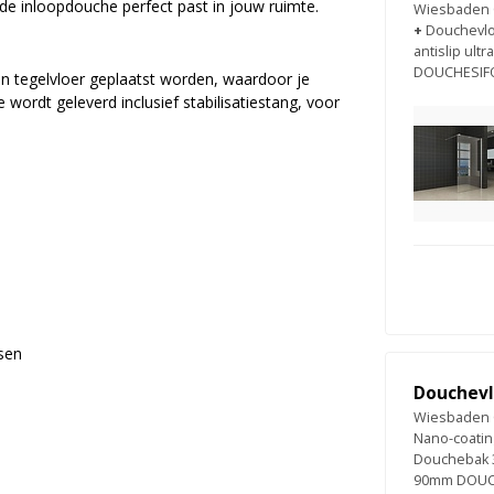
de inloopdouche perfect past in jouw ruimte.
Wiesbaden 
+
Douchevlo
antislip ult
DOUCHESIF
n tegelvloer geplaatst worden, waardoor je
wordt geleverd inclusief stabilisatiestang, voor
sen
Douchevlo
Wiesbaden 
Nano-coatin
Douchebak 3c
90mm DOUC