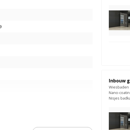
9
Inbouw g
Wiesbaden 
Nano-coatin
Nisjes bad