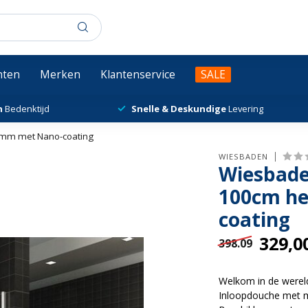
chten
Merken
Klantenservice
SALE
n
Bedenktijd
Snelle & Deskundige
Levering
0mm met Nano-coating
WIESBADEN
Wiesbade
100cm he
coating
329,0
398.09
Welkom in de werel
Inloopdouche met ma