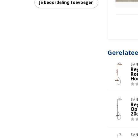
Je beoordeling toevoegen
000 mm
Gerelate
SAN
Re
Ro
Ho
SAN
Re
Op
20
SAN