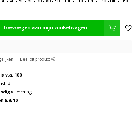
0 - 40 - 50 - 60 - 70 - 80 - 90 - 100 - 110 - 120 - 130 -140 - 160
Toevoegen aan mijn winkelwagen
elijken
Deel dit product
is v.a. 100
ktijd
undige
Levering
gen
8.9/10