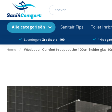
Alle categorieën
Sanitair Tips
Toilet Inri
Leveringen
Gratis v.a. 100
14 dage
Home
/
Wiesbaden Comfort Inloopdouche 100cm helder glas 1