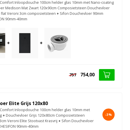
Comfort Inloopdouche 100cm helder glas 10mm met Nano-coating
er Medison Mat Zwart 120x90cm Composietsteen Douchevloer
ra flat Veroni 3cm composietsteen
+
Sifon Douchevloer 90mm
ON 90mm-40mm
+
+
754,00
757
er Elite Grijs 120x80
Comfort Inloopdouche 100cm helder glas 10mm met
-3%
g
+
Douchevloer Grijs 120x80cm Composietsteen
m Veroni Elite Stootvast Krasvrij
+
Sifon Douchevloer
HESIFON 90mm-40mm