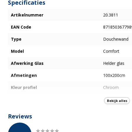
Specificaties
Artikelnummer
20.3811
EAN Code
871850367798
Type
Douchewand
Model
Comfort
Afwerking Glas
Helder glas
Afmetingen
100x200cm
Kleur profiel
Chroom
Type glas
Veiligheidsglas
Bekijk alles
Dikte glas
10 mm
Reviews
Nano-Coating