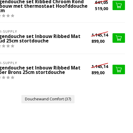
gendouche set Ribbed Chroom Rond
641,05
bouw met thermostaat Hoofddouche
519,00
cm
I-SUPPLY
1.145,14
gendouche set Inbouw Ribbed Mat
ud 25cm stortdouche
899,00
I-SUPPLY
1.145,14
gendouche set Inbouw Ribbed Mat
per Brons 25cm stortdouche
899,00
Douchewand Comfort
(37)